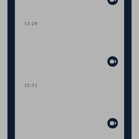
Abspiel
13:28
TOP 8-9 Ausweitung der
Verhältnismäßigkeitsprüfung,
Klubregister
Abspiel
13:31
TOP 10 Mehr Transparenz zur
Verhinderung von
Lebensmittelverschwendung
Abspiel