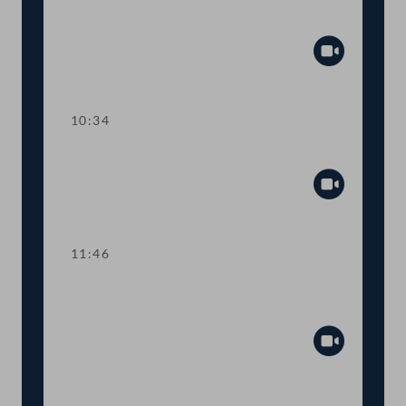
Arbeitnehmer:innen und Corona-
Kurzarbeit
Abspiel
10:34
TOP 3 Einführung der Pflegelehre
Abspiel
11:46
TOP 4 Distributed-Ledger-Technologie
für Finanzmarktinfrastrukturen
Abspiel