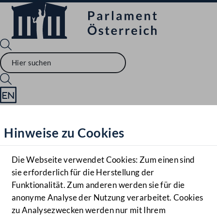
Sprache English
Mediathek
Hinweise zu Cookies
Hilfe
Benutzer
Die Webseite verwendet Cookies: Zum einen sind
Zielgruppe
sie erforderlich für die Herstellung der
Navigationsmenü öffnen
MENÜ
Funktionalität. Zum anderen werden sie für die
anonyme Analyse der Nutzung verarbeitet. Cookies
zu Analysezwecken werden nur mit Ihrem
Sprache En
Mediathek