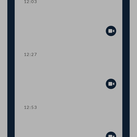
12:03
TOP 5 Höherer Energiekrisenbeitrag
von Stromerzeugern
Abspiel
12:27
TOP 6 Nachbesserungen beim
Pflegebonus
Abspiel
12:53
TOP 7 Unterstützung für Sozialhilfe-
Haushalte