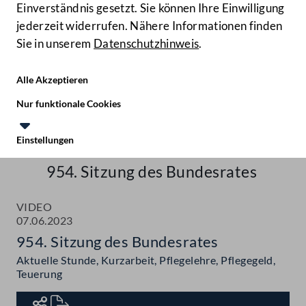
Einverständnis gesetzt. Sie können Ihre Einwilligung
jederzeit widerrufen. Nähere Informationen finden
Sie in unserem
Datenschutzhinweis
.
Hilfe
Benutze
Zielgruppe
Alle Akzeptieren
Start
Nur funktionale Cookies
Aktuelles
Einstellungen
Te
Le
Mediathek
954. Sitzung des Bundesrates
VIDEO
07.06.2023
954. Sitzung des Bundesrates
Aktuelle Stunde, Kurzarbeit, Pflegelehre, Pflegegeld,
Teuerung