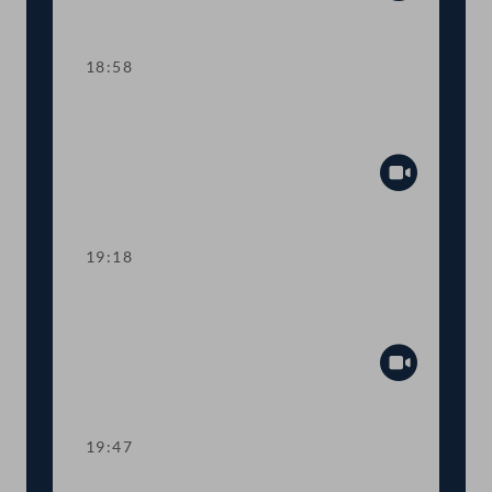
Abspiel
18:58
TOP 16 "Disqualifikation" verurteilter
Geschäftsführer:innen
Abspiel
19:18
TOP 17 Flexible Kapitalgesellschaften
und Stammkapital von GmbHs
Abspiel
19:47
TOP 18-19 Beseitigung von