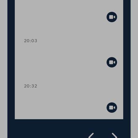
Ungleichbehandlungen bei Elternschaft
Abspiel
20:03
TOP 20 Bekämpfung von Hass im Netz
Abspiel
20:32
Präsidium
Abspiel