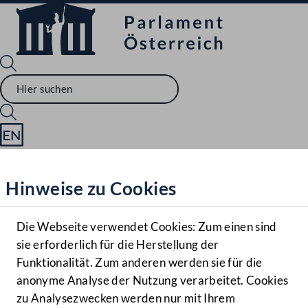
Sprache English
Mediathek
Hinweise zu Cookies
Hilfe
Benutzer
Die Webseite verwendet Cookies: Zum einen sind
Zielgruppe
sie erforderlich für die Herstellung der
Navigationsmenü öffnen
MENÜ
Funktionalität. Zum anderen werden sie für die
anonyme Analyse der Nutzung verarbeitet. Cookies
zu Analysezwecken werden nur mit Ihrem
Sprache En
Mediathek