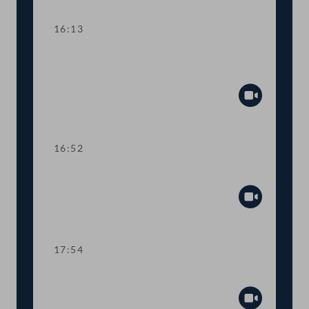
16:13
TOP 12-13 Feststellung der
Arbeitsunfähigkeit ab 25 Jahren
Abspiel
16:52
TOP 14 Mietpreisdeckel
Abspiel
17:54
TOP 15 Reform des Verbotsgesetzes