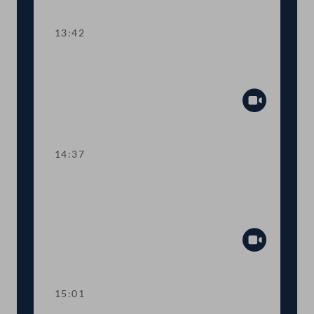
Abspiel
13:42
TOP 2-4 Finanzausgleich und
Transparenzdatenbank
Abspiel
14:37
TOP 5-6 Start-Up-Förderung,
Mindestbesteuerung von
Großkonzernen
Abspiel
15:01