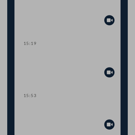
TOP 7 Ausweitung der
Spendenabsetzbarkeit
Abspiel
15:19
TOP 8-9 Photovoltaikanlagen:
Erleichterungen für Übergangsfälle
Abspiel
15:53
TOP 10-11 Neue "Höhere berufliche
Bildung"
Abspiel