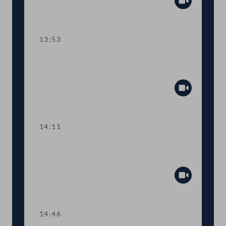
Abspiel
13:53
TOP 10 Abkommen zwischen
Österreich und Deutschland
Abspiel
14:11
TOP 11 EU-Jahresvorschau zur
Landesverteidigung
Abspiel
14:46