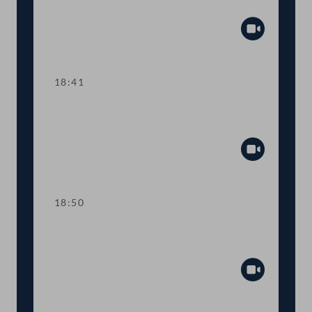
Umwelt, Verkehr und Energie
Abspiel
18:41
TOP 18 Nächtliche Dauerbeleuchtung
von Windrädern
Abspiel
18:50
TOP 19 Sicherheit im internationalen
Eisenbahnverkehr
Abspiel