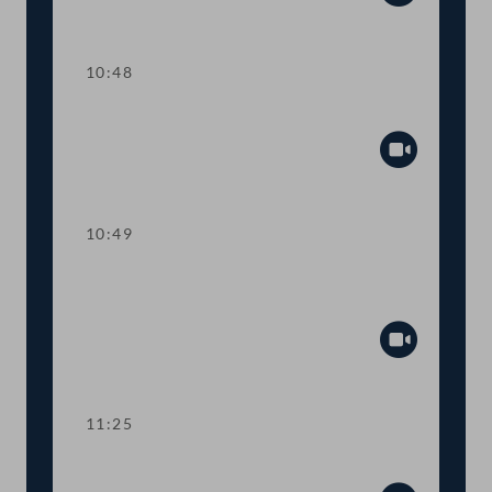
Abspiel
10:48
Präsidium
Abspiel
10:49
TOP 1-3 Grundbuchgebühren,
Wohnschirm und Reparaturbonus
Abspiel
11:25
TOP 4-5 Bau- und Wohnpaket