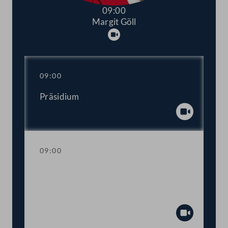
09:00
Margit Göll
Abspielen
09:00
Präsidium
Abspiel
09:00
Trauerkundgebung anlässlich des
Ablebens des ehemaligen
Bundesratspräsidenten Gerd Klamt