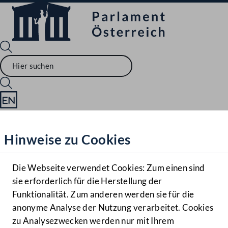
Sprache English
Mediathek
Hinweise zu Cookies
Hilfe
Benutzer
Die Webseite verwendet Cookies: Zum einen sind
Zielgruppe
sie erforderlich für die Herstellung der
Navigationsmenü öffnen
MENÜ
Funktionalität. Zum anderen werden sie für die
anonyme Analyse der Nutzung verarbeitet. Cookies
zu Analysezwecken werden nur mit Ihrem
Sprache En
Mediathek