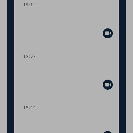
19:14
TOP 20 Berufsausbildung in der
Landwirtschaft
Abspiel
19:37
TOP 21 Internationale Organisation für
Rebe und Wein
Abspiel
19:44
TOP 22 EU-Jahresvorschau zur Land-
und Forstwirtschaft