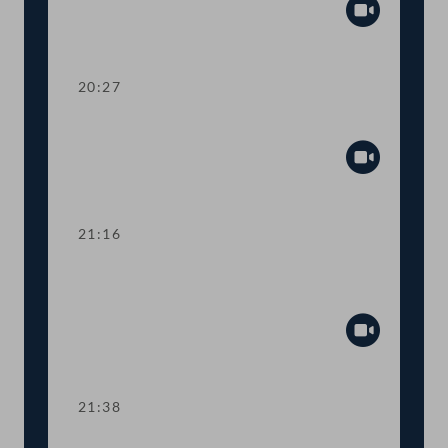
Abspiel
20:27
TOP 23 Digitaluniversität in Linz (IT:U)
Abspiel
21:16
TOP 24 Besserer Schutz von
Baudenkmälern
Abspiel
21:38
TOP 25 EU-Jahresvorschau zu Kunst