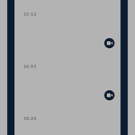
Abspiel
15:52
TOP 17 EU-Jahresvorschau zu Klima,
Umwelt, Verkehr und Energie
Abspiel
16:01
Dringliche Anfrage an den
Sozialminister
Abspiel
18:20
TOP 17 EU-Jahresvorschau zu Klima,