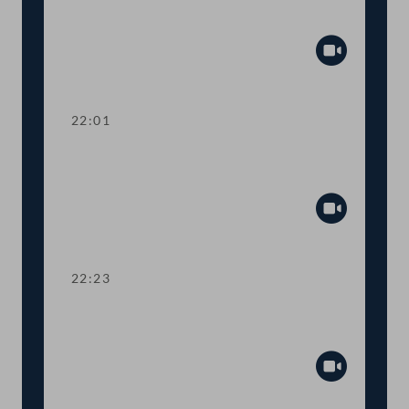
und Kultur
Abspiel
22:01
TOP 26 Neue Haftungsregeln für
Bäume
Abspiel
22:23
TOP 27 Zugang zu einem
Rechtsbeistand
Abspiel