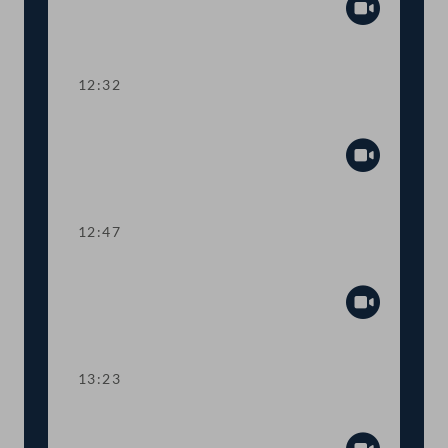
Abspiel
12:32
TOP 6 Änderung des Rotkreuzgesetzes
Abspiel
12:47
TOP 7 EU-Jahresvorschau zu Finanzen
Abspiel
13:23
TOP 8-9 Energiekostenzuschuss