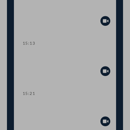
TOP 12-13 Photovoltaikanlagen und
Energieeffizienz
Abspiel
15:13
TOP 14-15 Verringerung von
Luftschadstoffen
Abspiel
15:21
TOP 16 Novelle zum
Altlastensanierungsgesetz