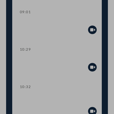
Abspiel
09:01
Fragestunde
Abspiel
10:29
Präsidium
Abspiel
10:32
TOP 1-3 Grundbuchgebühren,
Wohnschirm und Reparaturbonus