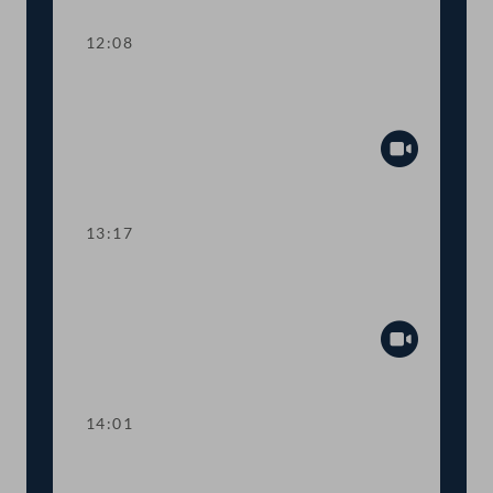
12:08
TOP 3-4 Bau- und Wohnpaket,
Leerstandsabgabe
Abspiel
13:17
TOP 5 Ergänzung zum
Bundesministeriengesetz
Abspiel
14:01
TOP 6 500 Studienplätze für