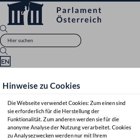
Sprache English
Mediathek
Hinweise zu Cookies
Hilfe
Benutzer
Die Webseite verwendet Cookies: Zum einen sind
Zielgruppe
sie erforderlich für die Herstellung der
Navigationsmenü öffnen
MENÜ
Funktionalität. Zum anderen werden sie für die
anonyme Analyse der Nutzung verarbeitet. Cookies
zu Analysezwecken werden nur mit Ihrem
Sprache En
Mediathek