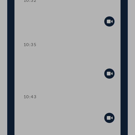
10:32
Präsidium
Abspiel
10:35
Wortmeldungen zur
Geschäftsbehandlung
Abspiel
10:43
TOP 1 Tempo-30-Zonen im Ortsgebiet
Abspiel