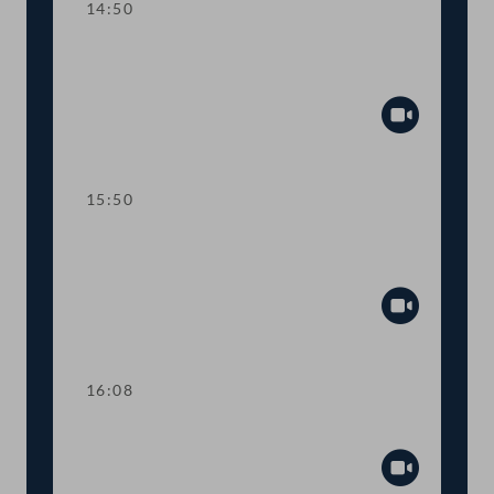
14:50
TOP 9 Beitritt zum Internationalen
Impfstoffinstitut
Abspiel
15:50
TOP 10 Änderungen im OPEC-
Amtssitzabkommen
Abspiel
16:08
TOP 11 Handwerkerbonus