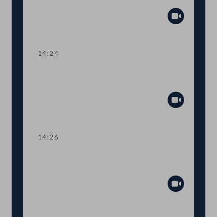
Psychotherapieausbildung
Abspiel
14:24
TOP 7 Sozialabkommen zwischen
Österreich und Japan
Abspiel
14:26
TOP 8 Kleinere Änderungen im
Sozialversicherungsrecht
Abspiel