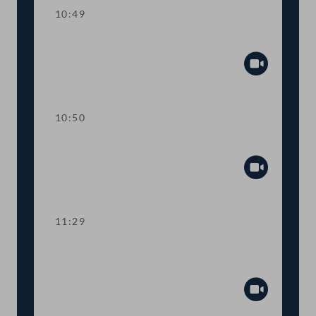
10:49
Einlauf
Abspiel
10:50
TOP 1 Tempo-30-Zonen im Ortsgebiet
Abspiel
11:29
TOP 2 Neukonzeption von
Lehramtsstudien
Abspiel