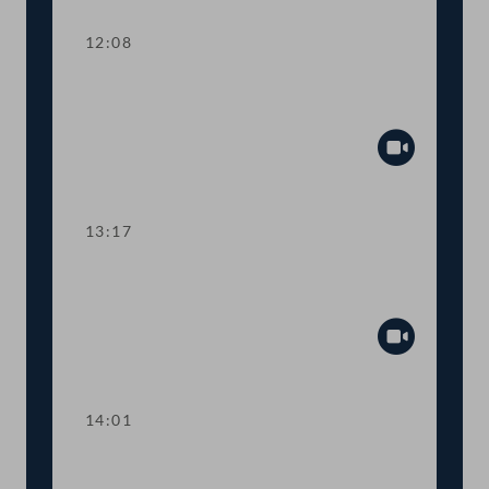
12:08
TOP 3-4 Bau- und Wohnpaket,
Leerstandsabgabe
Abspiel
13:17
TOP 5 Ergänzung zum
Bundesministeriengesetz
Abspiel
14:01
TOP 6 500 Studienplätze für