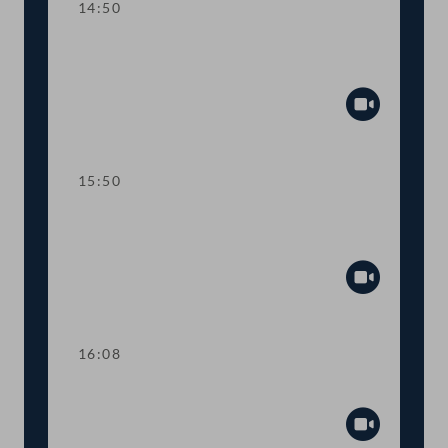
14:50
TOP 9 Beitritt zum Internationalen
Impfstoffinstitut
Abspiel
15:50
TOP 10 Änderungen im OPEC-
Amtssitzabkommen
Abspiel
16:08
TOP 11 Handwerkerbonus