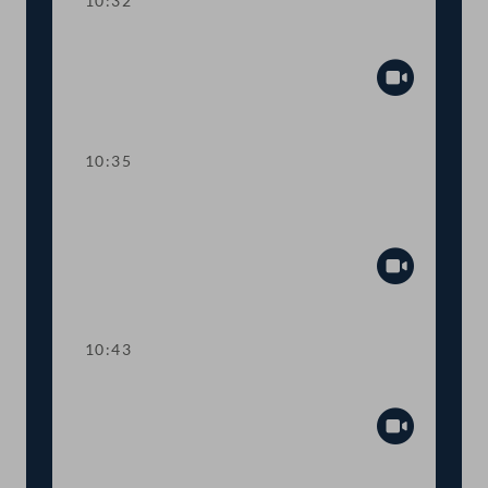
10:32
Präsidium
Abspiel
10:35
Wortmeldungen zur
Geschäftsbehandlung
Abspiel
10:43
TOP 1 Tempo-30-Zonen im Ortsgebiet
Abspiel