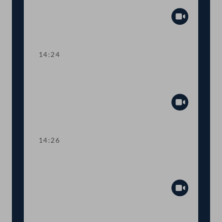
Psychotherapieausbildung
Abspiel
14:24
TOP 7 Sozialabkommen zwischen
Österreich und Japan
Abspiel
14:26
TOP 8 Kleinere Änderungen im
Sozialversicherungsrecht
Abspiel