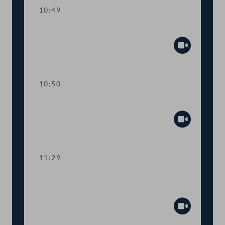
10:49
Einlauf
Abspiel
10:50
TOP 1 Tempo-30-Zonen im Ortsgebiet
Abspiel
11:29
TOP 2 Neukonzeption von
Lehramtsstudien
Abspiel