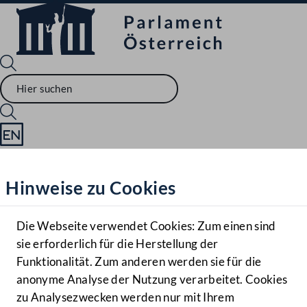
Sprache English
Mediathek
Hinweise zu Cookies
Hilfe
Benutzer
Die Webseite verwendet Cookies: Zum einen sind
Zielgruppe
sie erforderlich für die Herstellung der
Navigationsmenü öffnen
MENÜ
Funktionalität. Zum anderen werden sie für die
anonyme Analyse der Nutzung verarbeitet. Cookies
zu Analysezwecken werden nur mit Ihrem
Sprache En
Mediathek