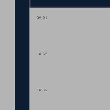
09:01
Aktuelle Stunde zum Thema Kinderbet
10:32
Präsidium
10:35
Wortmeldungen zur Geschäftsbehandl