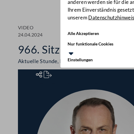
anderen werden sie für die 
Ihrem Einverständnis gesetzt.
unserem
Datenschutzhinwei
VIDEO
Alle Akzeptieren
24.04.2024
Nur funktionale Cookies
966. Sitzung des Bunde
Einstellungen
Aktuelle Stunde, Leerstandsabgabe, Handwerk
Rednerinnen und Redner