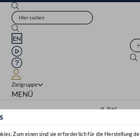
Sprache English
Mediathek
Hilfe
Benutzer
Zielgruppe
Navigationsmenü öffnen
MENÜ
Start
s
Aktuelles
Mediathek
es: Zum einen sind sie erforderlich für die Herstellung de