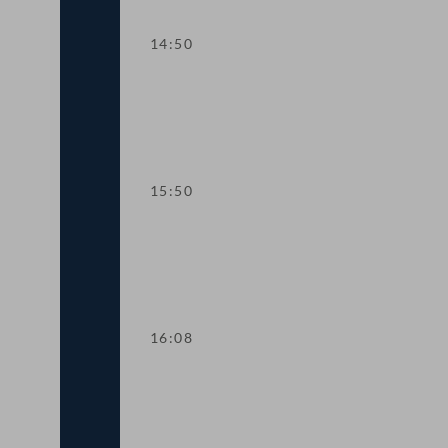
14:50
TOP 9 Beitritt zum Internationalen Impf
15:50
TOP 10 Änderungen im OPEC-Amtssi
16:08
TOP 11 Handwerkerbonus