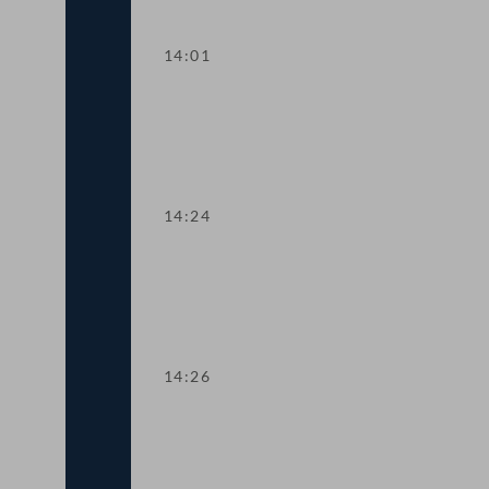
14:01
TOP 6 500 Studienplätze für Psychoth
14:24
TOP 7 Sozialabkommen zwischen Öster
14:26
TOP 8 Kleinere Änderungen im Sozialv