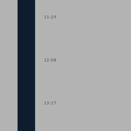
11:29
TOP 2 Neukonzeption von Lehramtsstu
12:08
TOP 3-4 Bau- und Wohnpaket, Leerst
13:17
TOP 5 Ergänzung zum Bundesministeri