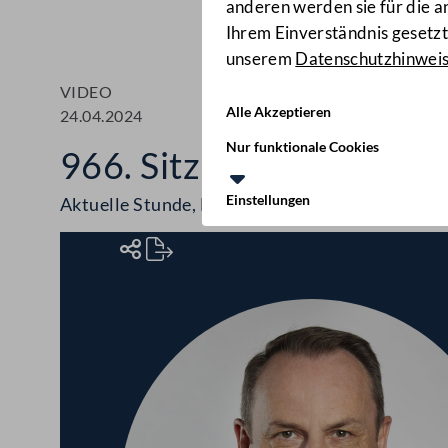
anderen werden sie für die 
Ihrem Einverständnis gesetzt.
unserem
Datenschutzhinwei
VIDEO
Alle Akzeptieren
24.04.2024
Nur funktionale Cookies
966. Sitzung des Bunde
Einstellungen
Aktuelle Stunde, Leerstandsabgabe, Handwerk
Rednerinnen und Redner