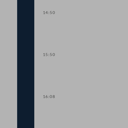
14:50
TOP 9 Beitritt zum Internationalen Impf
15:50
TOP 10 Änderungen im OPEC-Amtssi
16:08
TOP 11 Handwerkerbonus