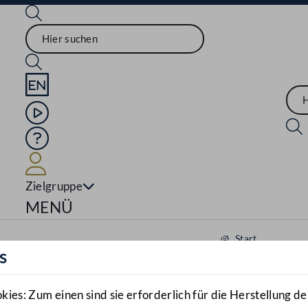
Sprache English
Mediathek
Hilfe
Benutzer
Zielgruppe
Navigationsmenü öffnen
MENÜ
Start
s
Aktuelles
Mediathek
es: Zum einen sind sie erforderlich für die Herstellung de