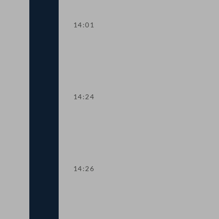
14:01
TOP 6 500 Studienplätze für Psychoth
14:24
TOP 7 Sozialabkommen zwischen Öster
14:26
TOP 8 Kleinere Änderungen im Sozialv