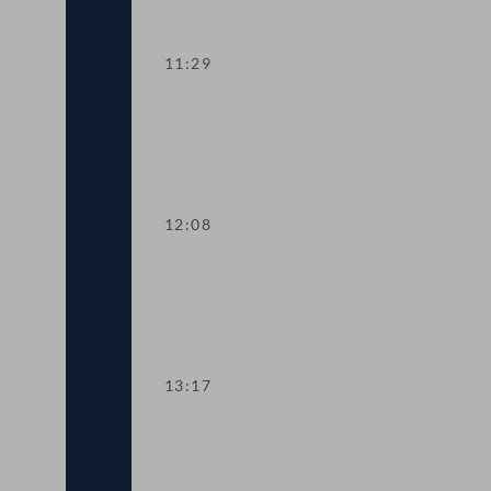
11:29
TOP 2 Neukonzeption von Lehramtsstu
12:08
TOP 3-4 Bau- und Wohnpaket, Leerst
13:17
TOP 5 Ergänzung zum Bundesministeri