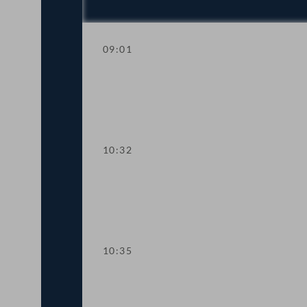
09:01
Aktuelle Stunde zum Thema Kinderbet
10:32
Präsidium
10:35
Wortmeldungen zur Geschäftsbehandl