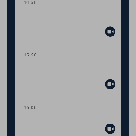
14:50
TOP 9 Beitritt zum Internationalen
Impfstoffinstitut
Abspiel
15:50
TOP 10 Änderungen im OPEC-
Amtssitzabkommen
Abspiel
16:08
TOP 11 Handwerkerbonus