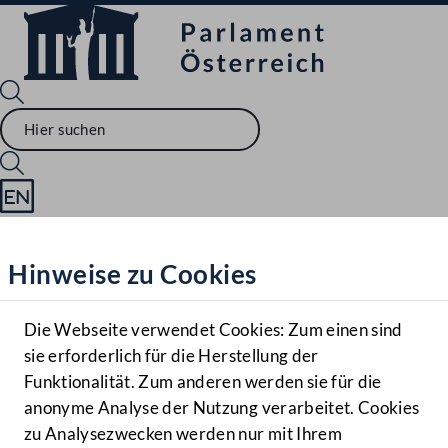
Sprache English
Mediathek
Hinweise zu Cookies
Hilfe
Benutzer
Die Webseite verwendet Cookies: Zum einen sind
Zielgruppe
sie erforderlich für die Herstellung der
Navigationsmenü öffnen
MENÜ
Funktionalität. Zum anderen werden sie für die
anonyme Analyse der Nutzung verarbeitet. Cookies
zu Analysezwecken werden nur mit Ihrem
Sprache En
Mediathek