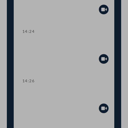
Psychotherapieausbildung
Abspiel
14:24
TOP 7 Sozialabkommen zwischen
Österreich und Japan
Abspiel
14:26
TOP 8 Kleinere Änderungen im
Sozialversicherungsrecht
Abspiel