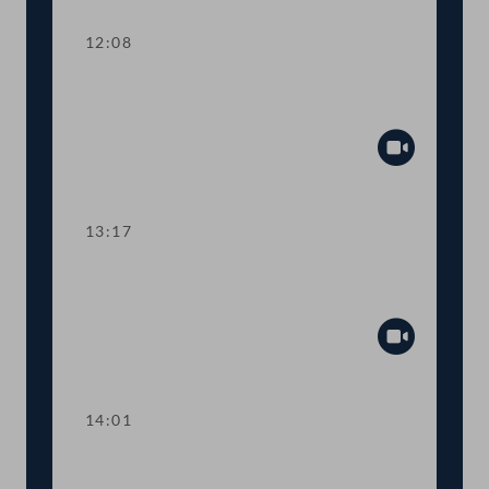
12:08
TOP 3-4 Bau- und Wohnpaket,
Leerstandsabgabe
Abspiel
13:17
TOP 5 Ergänzung zum
Bundesministeriengesetz
Abspiel
14:01
TOP 6 500 Studienplätze für