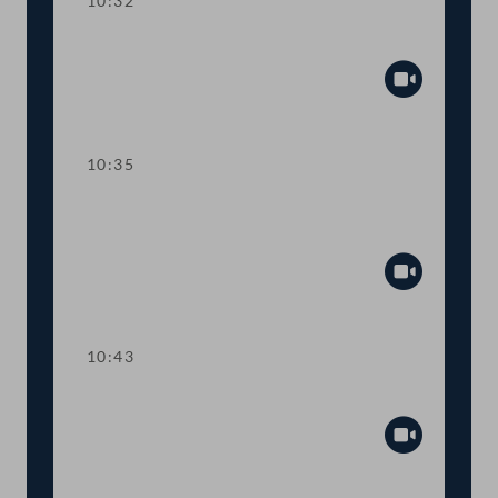
10:32
Präsidium
Abspiel
10:35
Wortmeldungen zur
Geschäftsbehandlung
Abspiel
10:43
TOP 1 Tempo-30-Zonen im Ortsgebiet
Abspiel