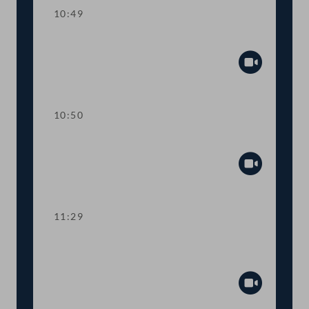
10:49
Einlauf
Abspiel
10:50
TOP 1 Tempo-30-Zonen im Ortsgebiet
Abspiel
11:29
TOP 2 Neukonzeption von
Lehramtsstudien
Abspiel