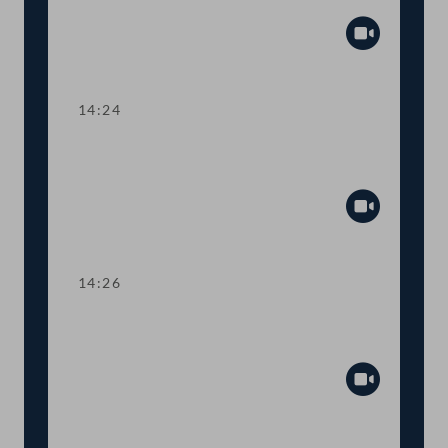
Psychotherapieausbildung
Abspiel
14:24
TOP 7 Sozialabkommen zwischen
Österreich und Japan
Abspiel
14:26
TOP 8 Kleinere Änderungen im
Sozialversicherungsrecht
Abspiel