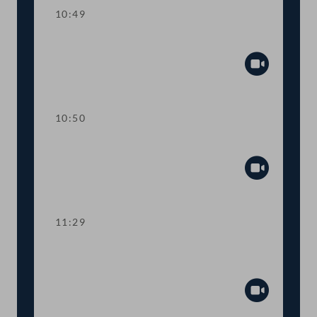
10:49
Einlauf
Abspiel
10:50
TOP 1 Tempo-30-Zonen im Ortsgebiet
Abspiel
11:29
TOP 2 Neukonzeption von
Lehramtsstudien
Abspiel