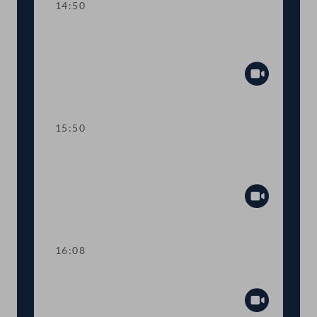
14:50
TOP 9 Beitritt zum Internationalen
Impfstoffinstitut
Abspiel
15:50
TOP 10 Änderungen im OPEC-
Amtssitzabkommen
Abspiel
16:08
TOP 11 Handwerkerbonus