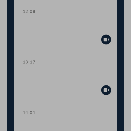
12:08
TOP 3-4 Bau- und Wohnpaket,
Leerstandsabgabe
Abspiel
13:17
TOP 5 Ergänzung zum
Bundesministeriengesetz
Abspiel
14:01
TOP 6 500 Studienplätze für