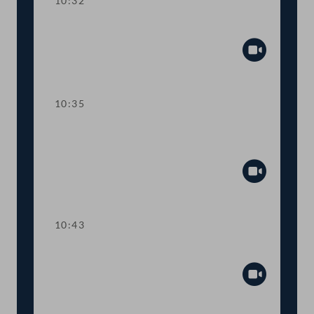
10:32
Präsidium
Abspiel
10:35
Wortmeldungen zur
Geschäftsbehandlung
Abspiel
10:43
TOP 1 Tempo-30-Zonen im Ortsgebiet
Abspiel