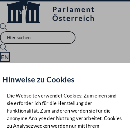
Sprache English
Mediathek
Hinweise zu Cookies
Hilfe
Benutzer
Die Webseite verwendet Cookies: Zum einen sind
Zielgruppe
sie erforderlich für die Herstellung der
Navigationsmenü öffnen
MENÜ
Funktionalität. Zum anderen werden sie für die
anonyme Analyse der Nutzung verarbeitet. Cookies
zu Analysezwecken werden nur mit Ihrem
Sprache En
Mediathek