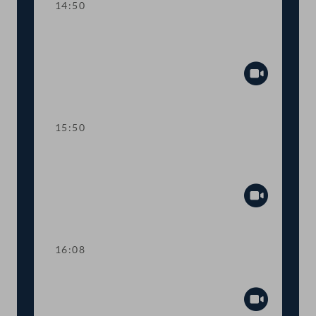
14:50
TOP 9 Beitritt zum Internationalen
Impfstoffinstitut
Abspiel
15:50
TOP 10 Änderungen im OPEC-
Amtssitzabkommen
Abspiel
16:08
TOP 11 Handwerkerbonus