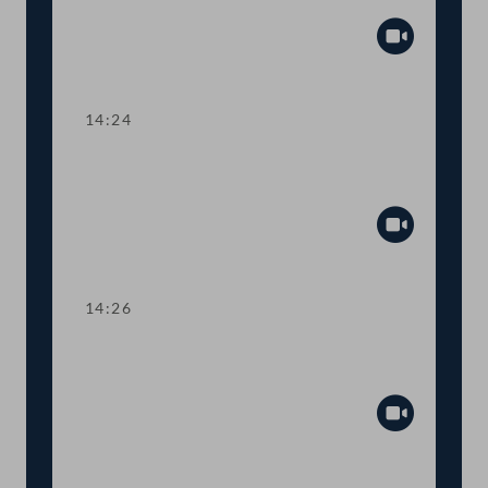
Psychotherapieausbildung
Abspiel
14:24
TOP 7 Sozialabkommen zwischen
Österreich und Japan
Abspiel
14:26
TOP 8 Kleinere Änderungen im
Sozialversicherungsrecht
Abspiel