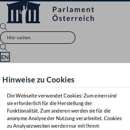
Sprache English
Mediathek
Hinweise zu Cookies
Hilfe
Benutzer
Die Webseite verwendet Cookies: Zum einen sind
Zielgruppe
sie erforderlich für die Herstellung der
Navigationsmenü öffnen
MENÜ
Funktionalität. Zum anderen werden sie für die
anonyme Analyse der Nutzung verarbeitet. Cookies
zu Analysezwecken werden nur mit Ihrem
Sprache En
Mediathek