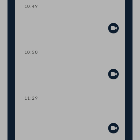
10:49
Einlauf
Abspiel
10:50
TOP 1 Tempo-30-Zonen im Ortsgebiet
Abspiel
11:29
TOP 2 Neukonzeption von
Lehramtsstudien
Abspiel