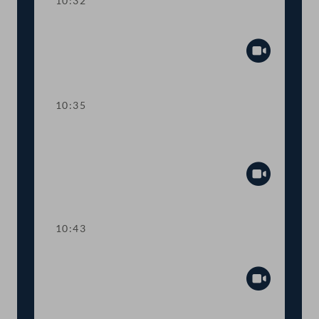
10:32
Präsidium
Abspiel
10:35
Wortmeldungen zur
Geschäftsbehandlung
Abspiel
10:43
TOP 1 Tempo-30-Zonen im Ortsgebiet
Abspiel