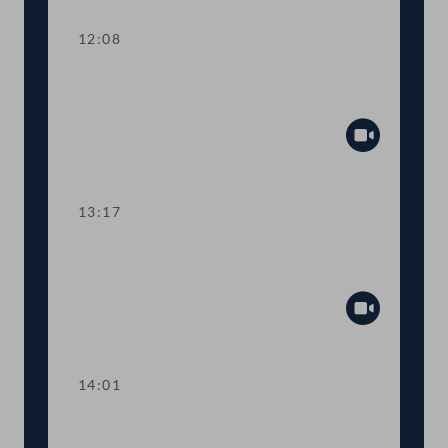
12:08
TOP 3-4 Bau- und Wohnpaket,
Leerstandsabgabe
Abspiel
13:17
TOP 5 Ergänzung zum
Bundesministeriengesetz
Abspiel
14:01
TOP 6 500 Studienplätze für