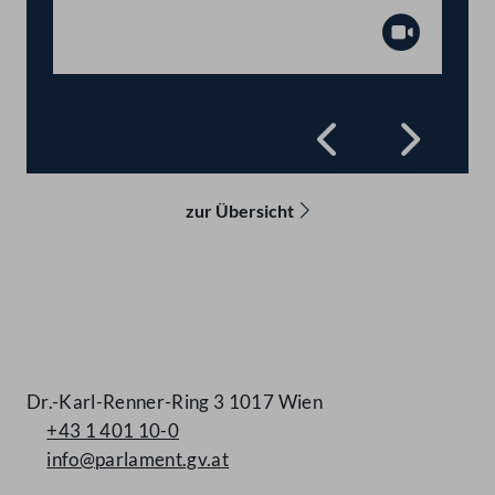
Abspiel
Zurück
Vorwä
zur Übersicht
Kontakt
Dr.-Karl-Renner-Ring 3 1017 Wien
+43 1 401 10-0
info@parlament.gv.at