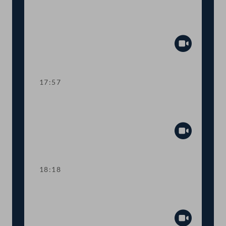
TOP 13 Pläne zur
Versorgungssicherheit
Abspiel
17:57
TOP 14 Überhöhte Preise bei
Energieversorgung
Abspiel
18:18
TOP 15-18 Datenschutz in der
Gesetzgebung