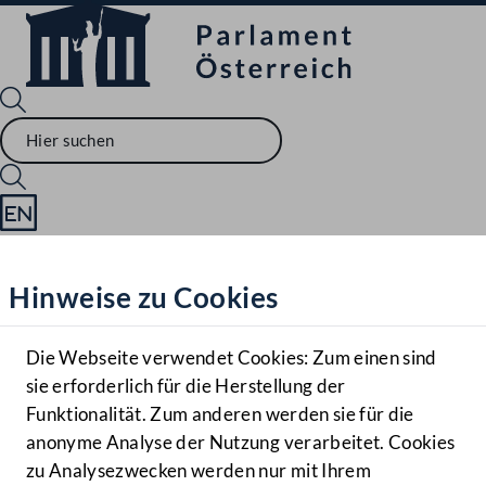
Sprache English
Mediathek
Hinweise zu Cookies
Hilfe
Benutzer
Die Webseite verwendet Cookies: Zum einen sind
Zielgruppe
sie erforderlich für die Herstellung der
Navigationsmenü öffnen
MENÜ
Funktionalität. Zum anderen werden sie für die
anonyme Analyse der Nutzung verarbeitet. Cookies
zu Analysezwecken werden nur mit Ihrem
Sprache En
Mediathek