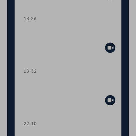
Abspiel
18:26
TOP 19 Wahl von Vizepräsident:innen,
Schriftführer:innen und Ordner:innen
Abspiel
18:32
Dringliche Anfragen zum EU-
Renaturierungsgesetz
Abspiel
22:10
Präsidium