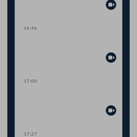
Abspiel
16:46
TOP 11 Mehr Online-Leistungen beim
AMS
Abspiel
17:00
TOP 12 Förderungen für erneuerbaren
Wasserstoff
Abspiel
17:27