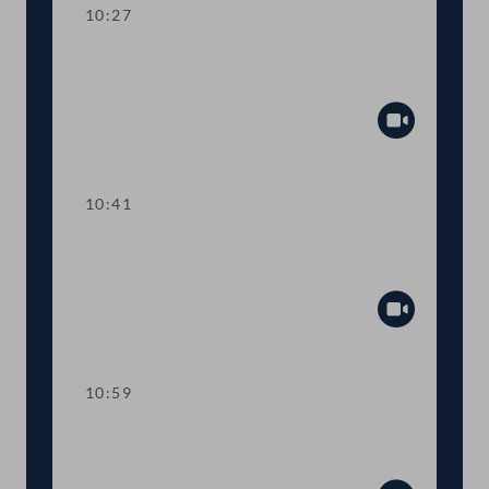
10:27
TOP 1 Sonder-Wochengeld für
Schwangere
Abspiel
10:41
TOP 2 Anerkennung von
"Berufsverbrechern" als NS-Opfer
Abspiel
10:59
TOP 3 Anspruch auf Unterstützung
durch eine Hebamme