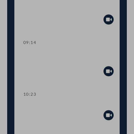
Schlussansprache der Präsidentin
Abspiel
09:14
Aktuelle Stunde mit dem
Außenminister
Abspiel
10:23
Präsidium
Abspiel