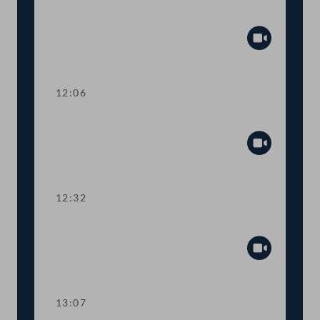
Gewaltambulanzen
Abspiel
12:06
TOP 5 Datenschutz
Abspiel
12:32
TOP 6 "Papamonat" beim Bundesheer
Abspiel
13:07