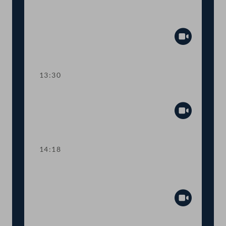
TOP 7 Neue Behörde für
Cybersicherheit
Abspiel
13:30
TOP 8 Diesel in der Landwirtschaft
Abspiel
14:18
TOP 9 Weniger Energieverbrauch beim
Mobilfunk
Abspiel