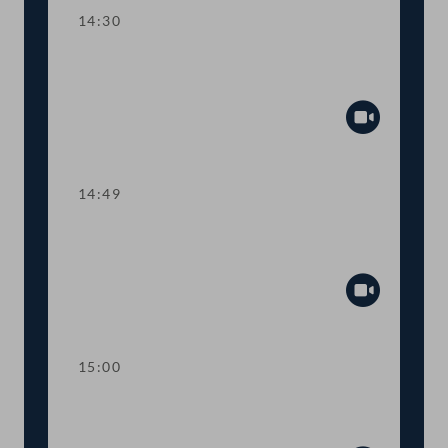
14:30
TOP 10 Erleichterungen für Menschen
aus der Ukraine
Abspiel
14:49
TOP 11 Mehr Online-Leistungen beim
AMS
Abspiel
15:00
Dringliche Anfrage an den
Innenminister