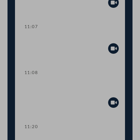
Abspiel
11:07
Ankündigung von Dringlichen Anfragen
Abspiel
11:08
TOP 3 Anspruch auf Unterstützung
durch eine Hebamme
Abspiel
11:20
TOP 4 Förderungen für