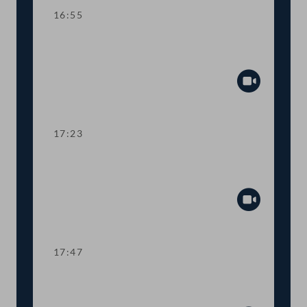
16:55
TOP 21 Moderne Gesundheitsberufe
und Trainings-Therapie
Abspiel
17:23
TOP 22-23 Medizinprodukte und Rotes
Kreuz
Abspiel
17:47
TOP 24 Rechtliche Grundlagen für
elektronischen Impfpass