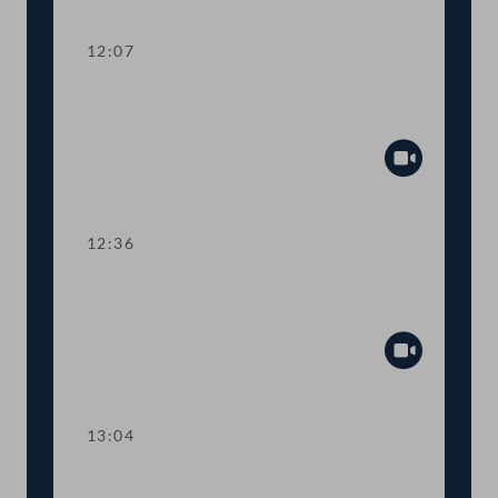
12:07
TOP 1-3 Rechtliche Bestimmungen für
Tele-Arbeit
Abspiel
12:36
TOP 4 Abkommen gegen Gewalt und
Belästigung am Arbeitsplatz
Abspiel
13:04
TOP 5-6 Gewerbeanmeldung und