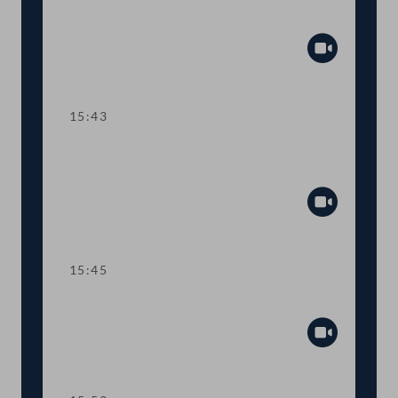
Rechtsverteidigungskosten
Abspiel
15:43
TOP 15 Änderung des
Genossenschaftsrechts
Abspiel
15:45
TOP 16 Balkon-Kraftwerke
Abspiel