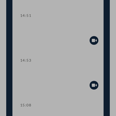
Abspiel
14:51
TOP 12 Berufsrecht für Notar:innen
und Rechtsanwält:innen
Abspiel
14:53
TOP 13 Mehr Steuer-Transparenz für
große Unternehmen
Abspiel
15:08
TOP 14 Höherer Beitrag zu