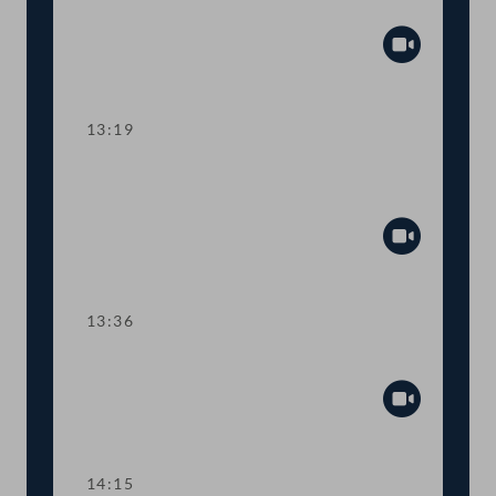
Marktüberwachung
Abspiel
13:19
TOP 7 Ausnahme für Werbung im
Tourismus
Abspiel
13:36
TOP 8 Digitale Schule
Abspiel
14:15