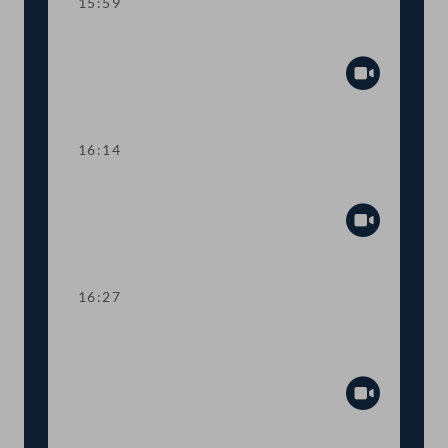
15:59
TOP 17 "Papamonat" für Zivildiener
Abspiel
16:14
TOP 18 Mehr digitale Verwaltung
Abspiel
16:27
TOP 19-20 Tierschutz und Gesundheit
von Verbraucher:innen
Abspiel