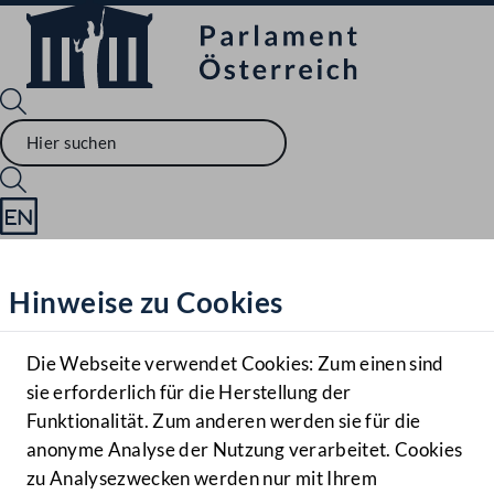
Sprache English
Mediathek
Hinweise zu Cookies
Hilfe
Benutzer
Die Webseite verwendet Cookies: Zum einen sind
Zielgruppe
sie erforderlich für die Herstellung der
Navigationsmenü öffnen
MENÜ
Funktionalität. Zum anderen werden sie für die
anonyme Analyse der Nutzung verarbeitet. Cookies
zu Analysezwecken werden nur mit Ihrem
Sprache En
Mediathek