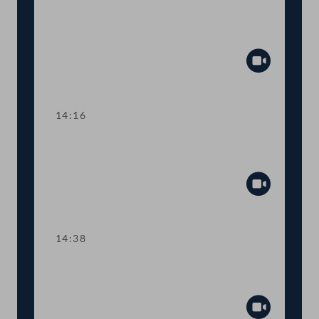
TOP 9 Höherer Zuverdienst bei
Familien- und Studienbeihilfe
Abspiel
14:16
TOP 10 Neue Möglichkeiten bei
Verbandsklagen
Abspiel
14:38
TOP 11 Beschränkungen bei Urkunden
im Grundbuch