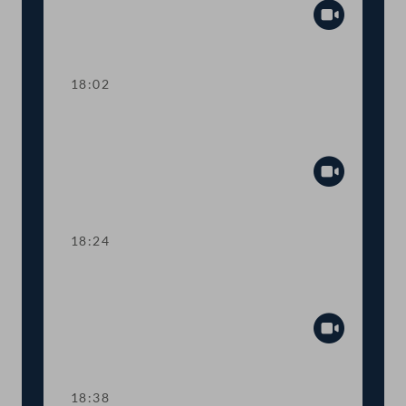
Abspiel
18:02
TOP 25-26 Mehr Geld für Pflege-
Stipendien
Abspiel
18:24
TOP 27-28 Beruf "Sozialpädagog:in"
und Aufgaben von Heimhelfer:innen
Abspiel
18:38