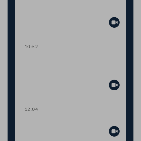
Erklärung von Oberösterreichs
Landeshauptmann Thomas Stelzer
Abspiel
10:52
Aktuelle Stunde mit dem
Bundesminister für Arbeit und
Wirtschaft
Abspiel
12:04
Präsidium
Abspiel