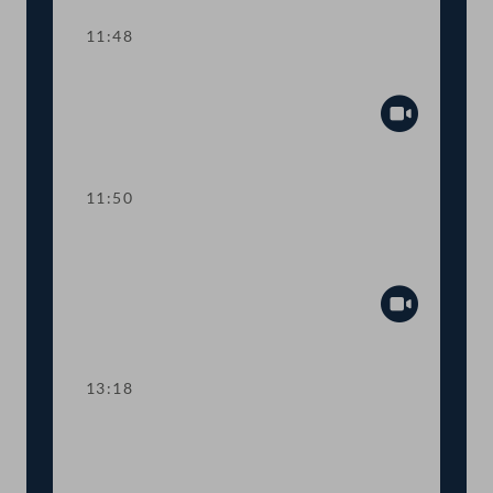
11:48
Mandatsverzicht und Angelobung
Abspiel
11:50
Fortsetzung der Tagesordnung TOP 2 -
4
Abspiel
13:18
TOP 5 Anstellung von US-
Wissenschafter:innen und digitaler
Student:innen-Ausweis