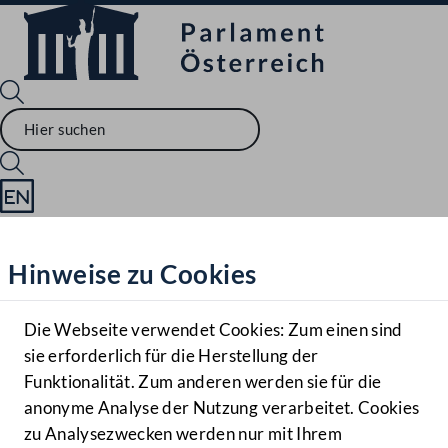
Sprache English
Mediathek
Hinweise zu Cookies
Hilfe
Benutzer
Die Webseite verwendet Cookies: Zum einen sind
Zielgruppe
sie erforderlich für die Herstellung der
Navigationsmenü öffnen
MENÜ
Funktionalität. Zum anderen werden sie für die
anonyme Analyse der Nutzung verarbeitet. Cookies
zu Analysezwecken werden nur mit Ihrem
Sprache En
Mediathek