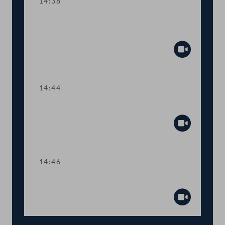
14:38
TOP 8 Wahl Vizepräsident:innen,
Schriftführer:innen, Ordner:innen
Abspiel
14:44
TOP 9 Wahl von Ausschüssen
Abspiel
14:46
Präsidium
Abspiel