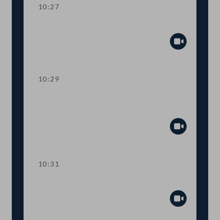
10:27
Präsidium
Abspiel
10:29
TOP 1 Wahl Schriftführer:innen,
Ordner:innen
Abspiel
10:31
TOP 2-4 Budgetbegleitgesetz 2025
Abspiel