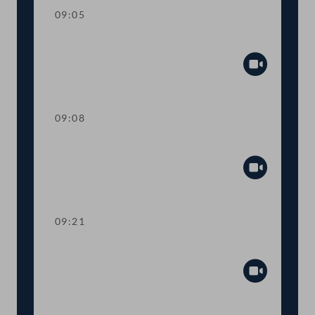
09:05
Mandatsverzicht und Angelobung
Abspiel
09:08
Schlussansprache der Präsidentin
Abspiel
09:21
Aktuelle Stunde
Abspiel