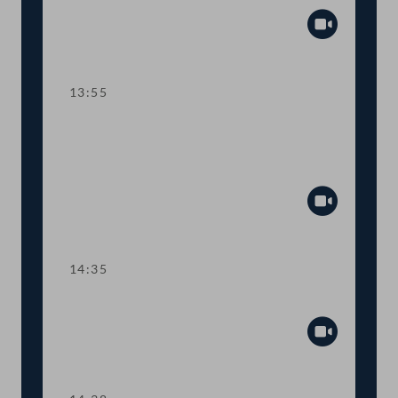
Abspiel
13:55
TOP 6 Erleichterungen für
Maturant:innen des BORG
Dreierschützengasse
Abspiel
14:35
TOP 7 Wahl Ausschussmitglieder
Abspiel