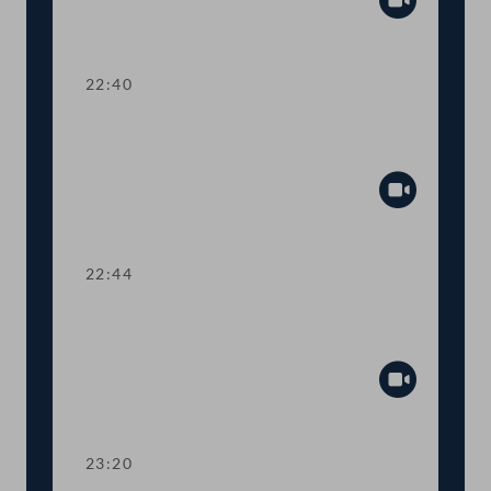
Abspiel
22:40
Abstimmung über die
Tagesordnungspunkte 27 bis 30
Abspiel
22:44
Kurze Debatte über die Verlängerung
eines Untersuchungsausschusses
Abspiel
23:20