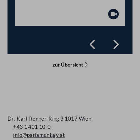
Präsidium
Abspiel
Zurück
Vorwä
zur Übersicht
Kontakt
Dr.-Karl-Renner-Ring 3 1017 Wien
+43 1 401 10-0
info@parlament.gv.at