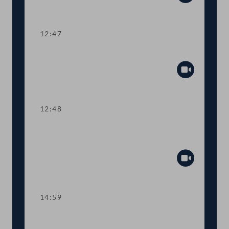
Abspiel
12:47
Präsidium
Abspiel
12:48
TOP 3-7 Terror-Bekämpfungs-Gesetz,
Anti-Terror-Paket, Islamgesetz-Novelle
Abspiel
14:59
Kurze Debatte über eine schriftliche