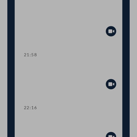
TOP 28 Mindestziele für die
öffentlichen Beschaffung von
Fahrzeugen
Abspiel
21:58
TOP 29 Initiative zur Verbesserung des
Verbraucherschutzes
Abspiel
22:16
TOP 30 Verkürzung der
Entschuldungsfrist bei Insolvenzen