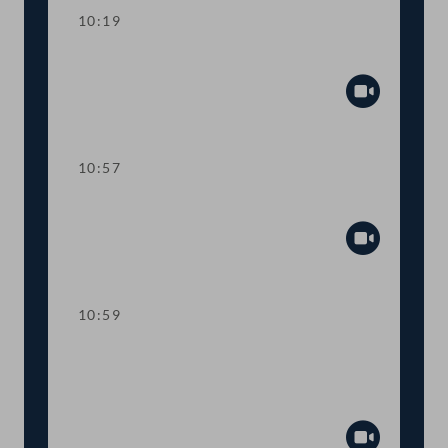
10:19
Einwendungen gegen die Tagesordnung
Abspiel
10:57
Präsidium
Abspiel
10:59
TOP 1-2 Erneuerbaren-Ausbau-Gesetz
(EAG): Strom aus erneuerbaren
Quellen