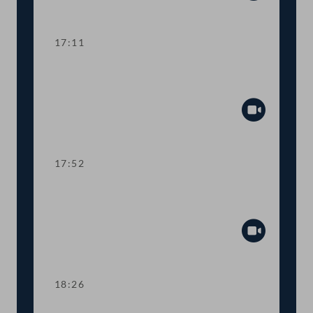
Abspiel
17:11
TOP 14-16 COVID-19: Impfzertifikate,
freiwillige HelferInnen, "Grüner Pass"
Abspiel
17:52
TOP 17-18 Bekämpfung von Lohn- und
Sozialdumping, Bau-ID-Karten
Abspiel
18:26
TOP 19-23 Bildungsbonus,