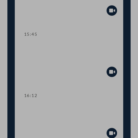
Anfragebeantwortung
Abspiel
15:45
TOP 8 Homeoffice-Regeln und
öffentliche Stellenausschreibungen im
Bundesdienst
Abspiel
16:12
TOP 9-13 Pflege, Freiwillige im
Ausland, Wohnpaket, Sozialhilfe der
Länder