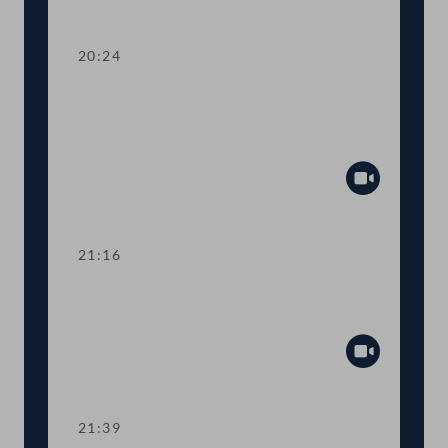
Abspiel
20:24
TOP 26 Anpassung an EU-Recht bei
Importen von illegal geschlägertem
Holz
Abspiel
21:16
TOP 27 Umsetzung von EU-Richtlinien
im Kartell- und Wettbewerbsrecht
Abspiel
21:39