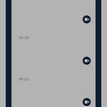
Fachkräftestipendium,
Langzeitarbeitslose
Abspiel
19:10
Abstimmung über die
Tagesordnungspunkte 9 bis 23
Abspiel
19:21
TOP 24-25 Tourismusbericht 2020,
Veranstalterschutzschirm