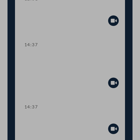
Präsidium
Abspiel
14:37
Abstimmung über Antrag auf
nochmalige Verlängerung des Ibiza-
Untersuchungsausschusses
Abspiel
14:37
Präsidium
Abspiel