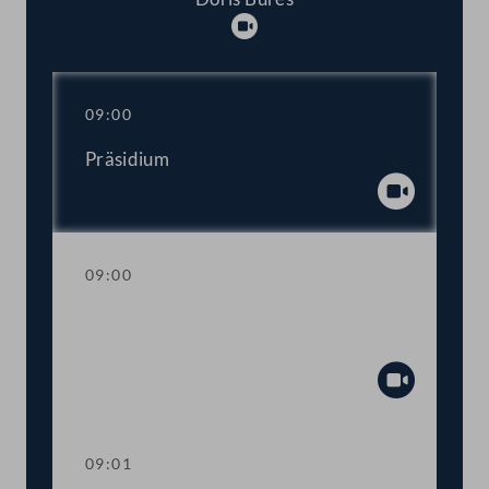
Abspielen
09:00
Präsidium
Abspiel
09:00
Einberufung des Nationalrates zu einer
außerordentlichen Tagung 2021
Abspiel
09:01