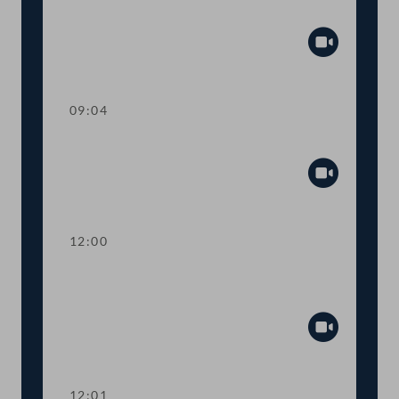
Präsidium
Abspiel
09:04
Sitzungsunterbrechung
Abspiel
12:00
Dringliche Anfrage an Finanzminister
Gernot Blümel
Abspiel
12:01