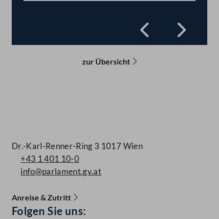
Zurück
Vorwä
zur Übersicht
Kontakt
Dr.-Karl-Renner-Ring 3 1017 Wien
+43 1 401 10-0
info@parlament.gv.at
Anreise & Zutritt
Accessibility Menu anzeigen
Folgen Sie uns: