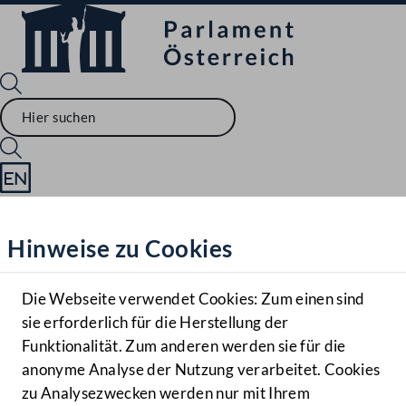
Sprache English
Mediathek
Hinweise zu Cookies
Hilfe
Benutzer
Die Webseite verwendet Cookies: Zum einen sind
Zielgruppe
sie erforderlich für die Herstellung der
Navigationsmenü öffnen
MENÜ
Funktionalität. Zum anderen werden sie für die
anonyme Analyse der Nutzung verarbeitet. Cookies
zu Analysezwecken werden nur mit Ihrem
Sprache En
Mediathek