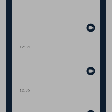
TOP 7 Grüner Bericht: Höhere
Einkommen in Land- und
Forstwirtschaft
Abspiel
12:31
TOP 8 AMA: Verwaltungsrat und
Kontrollausschuss weiterhin virtuell
Abspiel
12:35
Abstimmung über die
Tagesordnungspunkte 7 und 8