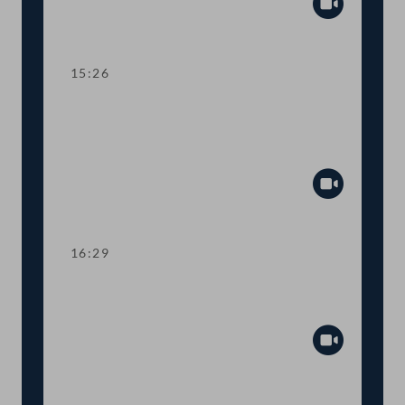
Abspiel
15:26
TOP 25-27 ÖBB-Rahmenplan,
Infrastrukturbudget und
Bundesfinanzierungsgesetz
Abspiel
16:29
TOP 28-29 Neue Vorgaben für
Schifffahrt und Bahnverkehr
Abspiel