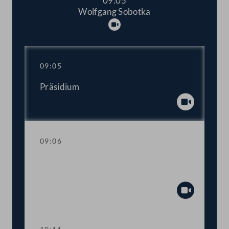
09:05
Wolfgang Sobotka
Abspielen
09:05
Präsidium
Abspiel
09:06
Fragestunde mit Innenminister
Gerhard Karner
Abspiel