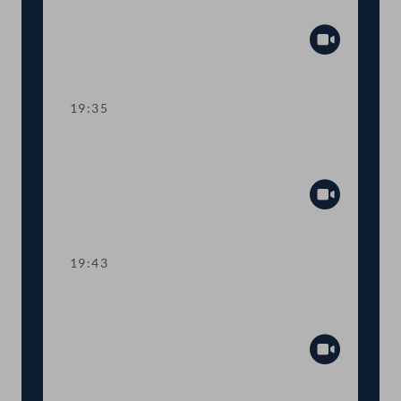
in Haftpflichtgesetzen
Abspiel
19:35
TOP 35-36 Justiz: Verlängerung von
Corona-Regelungen
Abspiel
19:43
TOP 37 Umbenennung der Justizwache
in Justizpolizei
Abspiel