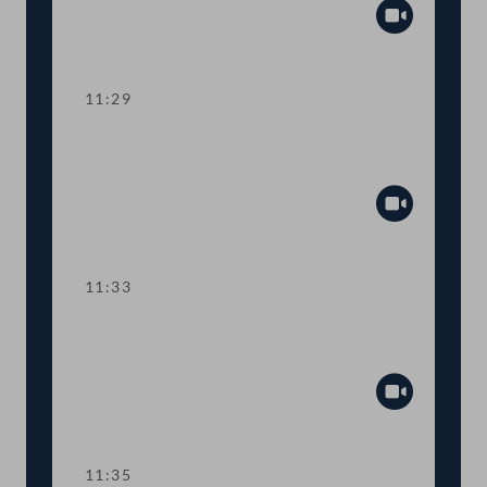
Abspiel
11:29
TOP 6 Verlängerung von Corona-
Sonderregelungen
Abspiel
11:33
Abstimmung über die
Tagesordnungspunkte 5 und 6
Abspiel
11:35