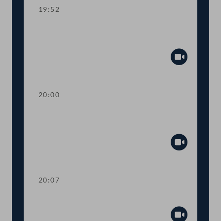
19:52
TOP 38 Änderungen im
Strafgesetzbuch und Suchtmittelgesetz
Abspiel
20:00
Abstimmung über die
Tagesordnungspunkte 31 bis 38
Abspiel
20:07
TOP 39-41 Wohnungseigentum