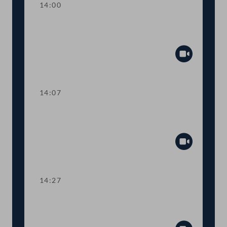
14:00
Abstimmung über die
Tagesordnungspunkte 9 bis 18
Abspiel
14:07
TOP 19-20 Finanzmarktaufsicht und
neuer Produktivitätsrat
Abspiel
14:27
TOP 21-24 Steueranpassungen für
Bildungsspenden und Home Office