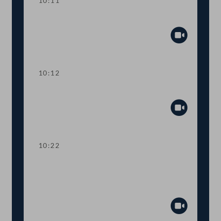
10:11
Präsidium
Abspiel
10:12
TOP 1 Volkszählung
Abspiel
10:22
TOP 2-3 Fremdenrecht: COVID-19-
Sonderregelungen und geflüchtete
Minderjährige
Abspiel