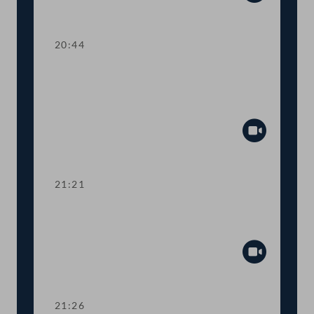
Abspiel
20:44
TOP 42-44 COVID-19: Hilfen für
KünstlerInnen, Bundesmuseen und -
theater
Abspiel
21:21
TOP 45 Umfassendes
UrheberInnenvertragsrecht
Abspiel
21:26