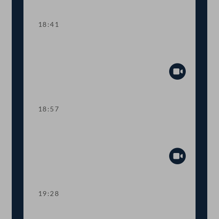
Abspiel
18:41
TOP 32 Verlängerung der
Kronzeugenregelung
Abspiel
18:57
TOP 33 Neues Urheberrecht für
digitales Umfeld
Abspiel
19:28
TOP 34 Mindestversicherungssummen