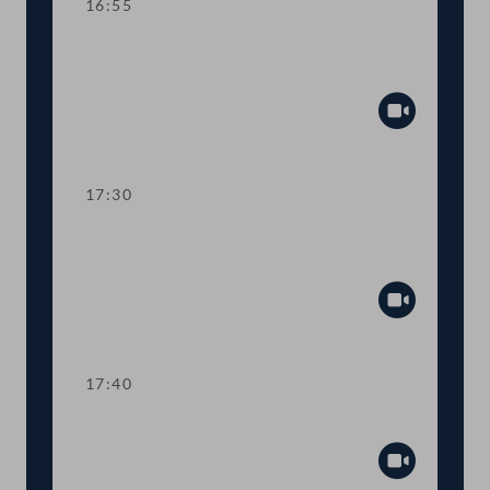
16:55
TOP 30 5-Parteien-Antrag gegen
Atomkraft
Abspiel
17:30
Abstimmung über die
Tagesordnungspunkte 19 bis 24
Abspiel
17:40
TOP 31 Neuregelung der Sterbehilfe