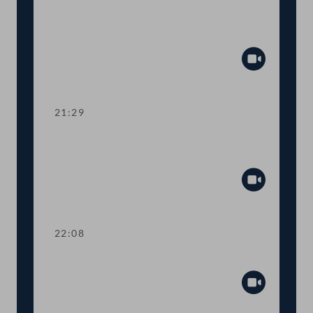
Abstimmung über die
Tagesordnungspunkte 42 bis 45
Abspiel
21:29
TOP 46-48 Familienlastenausgleich
und Zuverdienst beim Kindergeld
Abspiel
22:08
Präsidium
Abspiel