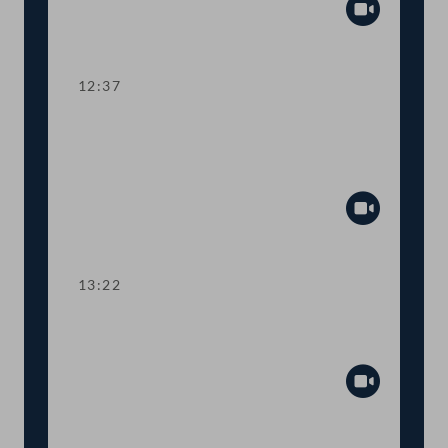
Abspiel
12:37
TOP 9-14 Verlängerung von
Sonderbetreuungszeit, Kurzarbeit und
Bildungsbonus
Abspiel
13:22
TOP 15-18 Saisonarbeit, Insolvenz-
Fonds und Unterstützungsleistungen
Abspiel