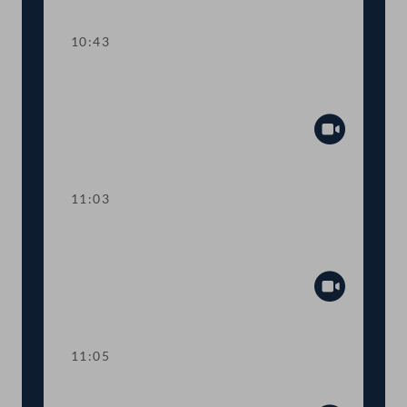
10:43
TOP 4 Photovoltaikanlagen auf
Polizeistationen
Abspiel
11:03
Abstimmung über die
Tagesordnungspunkte 1 bis 4
Abspiel
11:05
TOP 5 Verfassungskonforme Beugehaft