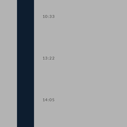
10:33
TOP 1-3 Ökosoziale Steuerreform 202
13:22
TOP 4-5 Finanzausgleich und Europäis
14:05
Abstimmung über die Tagesordnungspun