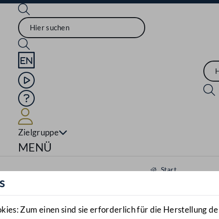
Sprache English
Mediathek
Hilfe
Benutzer
Zielgruppe
Navigationsmenü öffnen
MENÜ
Start
s
Aktuelles
Mediathek
es: Zum einen sind sie erforderlich für die Herstellung de