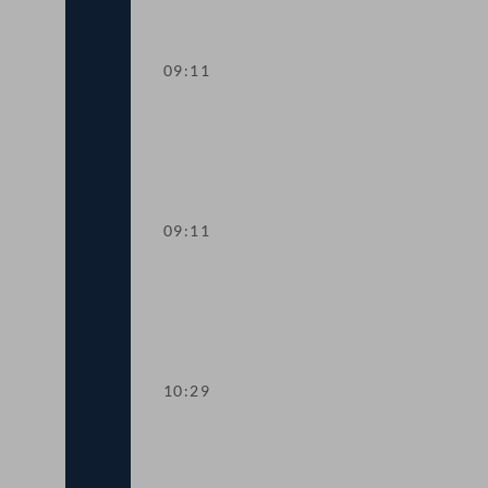
09:11
Präsidium
09:11
Aktuelle Stunde zum Thema "Russland
10:29
Präsidium