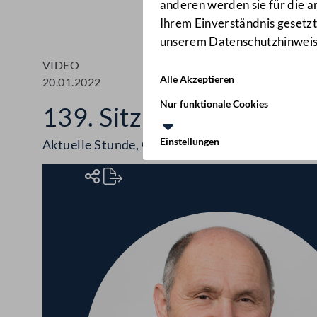
anderen werden sie für die 
Ihrem Einverständnis gesetzt.
unserem
Datenschutzhinwei
VIDEO
Alle Akzeptieren
20.01.2022
Nur funktionale Cookies
139. Sitzung des Natio
Einstellungen
Aktuelle Stunde, Ökosoziale Steuerreform, Impf
Rednerinnen und Redner