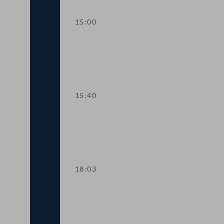
15:00
Kurze Debatte über eine Anfragebean
15:40
TOP 6-8 COVID-19-Impfpflicht
18:03
TOP 9-10 COVID-19: Informationskamp