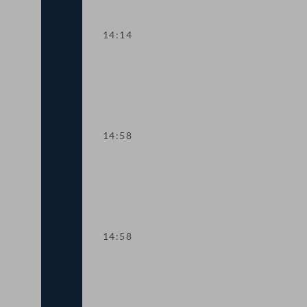
14:14
TOP 6-8 COVID-19-Impfpflicht
14:58
Sitzungsunterbrechung
14:58
Sitzungsunterbrechung