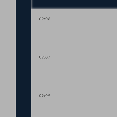
09:06
Trauerkundgebung anlässlich des Able
09:07
Präsidium
09:09
Mandatsverzicht und Angelobung