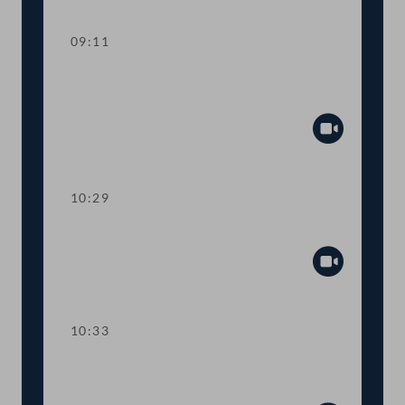
09:11
Aktuelle Stunde zum Thema "Russland-
Ukraine"
Abspiel
10:29
Präsidium
Abspiel
10:33
TOP 1-3 Ökosoziale Steuerreform
2022