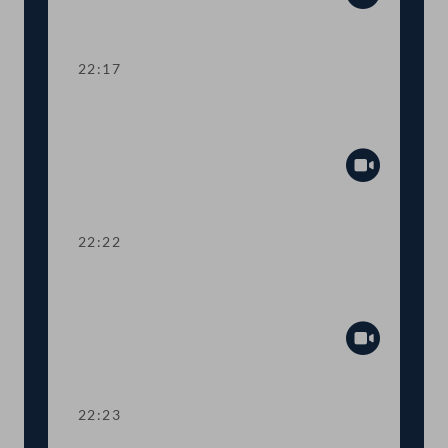
Abspiel
22:17
Abstimmung über die
Tagesordnungspunkte 15 bis 37
Abspiel
22:22
TOP 38 Immunität des Abgeordneten
Herbert Kickl
Abspiel
22:23