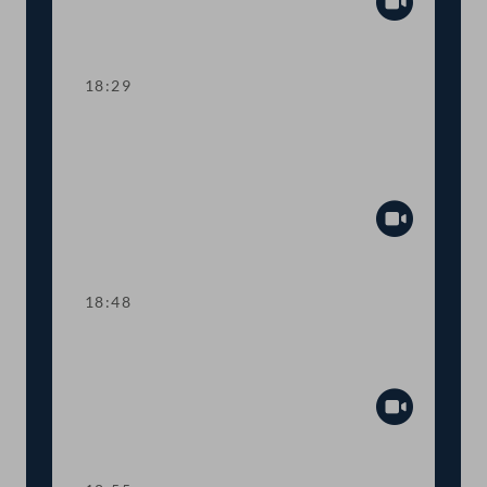
Abspiel
18:29
TOP 11 EU-Recht: Anpassungen im
Arzneimittelgesetz und
Gentechnikgesetz
Abspiel
18:48
Abstimmung über die
Tagesordnungspunkte 6 bis 11
Abspiel