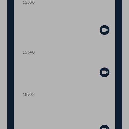
15:00
Kurze Debatte über eine
Anfragebeantwortung
Abspiel
15:40
TOP 6-8 COVID-19-Impfpflicht
Abspiel
18:03
TOP 9-10 COVID-19:
Informationskampagne zur Impfung
und "Plan B"