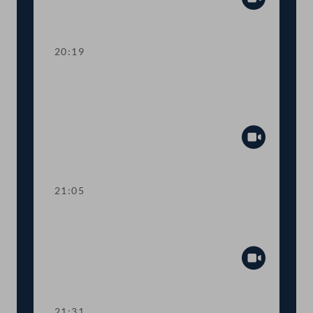
Abspiel
20:19
TOP 14 Petitionen: Nahversorgung,
Verkehr und Gesundheit am
Arbeitsplatz
Abspiel
21:05
TOP 15-20 Berichte des
Rechnungshofs
Abspiel
21:31