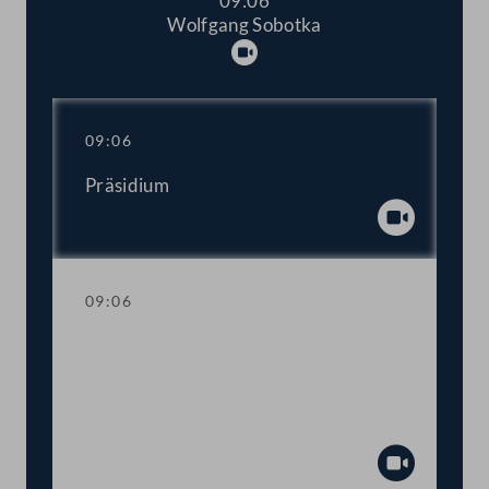
09:06
Wolfgang Sobotka
Abspielen
09:06
Präsidium
Abspiel
09:06
Trauerkundgebung anlässlich des
Ablebens des Präsidenten des
Europäischen Parlaments David Maria
Sassoli