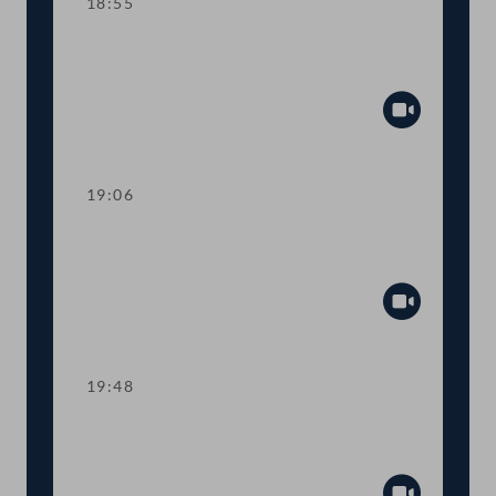
18:55
Sitzungsunterbrechung zur Auszählung
der namentlichen Abstimmung zu Top 6
Abspiel
19:06
TOP 12 Novelle des Erneuerbaren-
Ausbau-Gesetzes (EAG)
Abspiel
19:48
TOP 13 Verbot von
Konversionstherapien