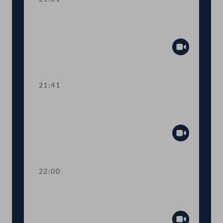
TOP 21-29 Berichte des
Rechnungshofs
Abspiel
21:41
TOP 30-33 Berichte des
Rechnungshofs
Abspiel
22:00
TOP 34-37 Berichte des
Rechnungshofs