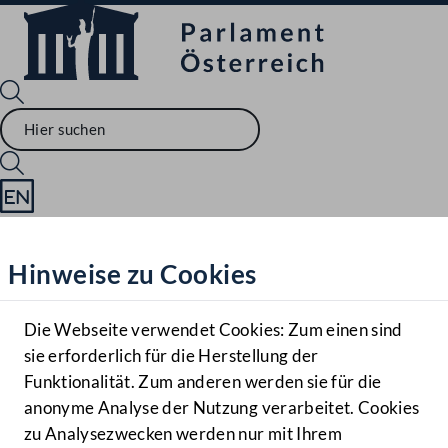
Sprache English
Mediathek
Hinweise zu Cookies
Hilfe
Benutzer
Die Webseite verwendet Cookies: Zum einen sind
Zielgruppe
sie erforderlich für die Herstellung der
Navigationsmenü öffnen
MENÜ
Funktionalität. Zum anderen werden sie für die
anonyme Analyse der Nutzung verarbeitet. Cookies
zu Analysezwecken werden nur mit Ihrem
Sprache En
Mediathek