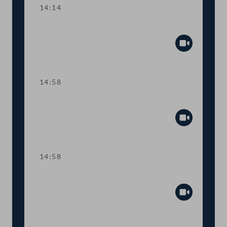
14:14
TOP 6-8 COVID-19-Impfpflicht
Abspiel
14:58
Sitzungsunterbrechung
Abspiel
14:58
Sitzungsunterbrechung
Abspiel