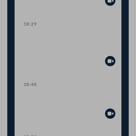
Abspiel
18:29
TOP 11 EU-Recht: Anpassungen im
Arzneimittelgesetz und
Gentechnikgesetz
Abspiel
18:48
Abstimmung über die
Tagesordnungspunkte 6 bis 11
Abspiel