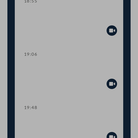
18:55
Sitzungsunterbrechung zur Auszählung
der namentlichen Abstimmung zu Top 6
Abspiel
19:06
TOP 12 Novelle des Erneuerbaren-
Ausbau-Gesetzes (EAG)
Abspiel
19:48
TOP 13 Verbot von
Konversionstherapien