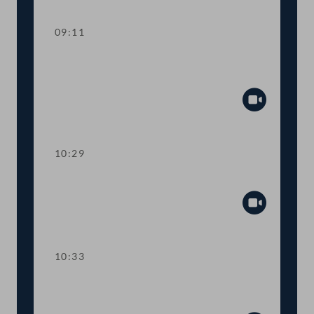
09:11
Aktuelle Stunde zum Thema "Russland-
Ukraine"
Abspiel
10:29
Präsidium
Abspiel
10:33
TOP 1-3 Ökosoziale Steuerreform
2022