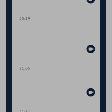
Abspiel
20:19
TOP 14 Petitionen: Nahversorgung,
Verkehr und Gesundheit am
Arbeitsplatz
Abspiel
21:05
TOP 15-20 Berichte des
Rechnungshofs
Abspiel
21:31