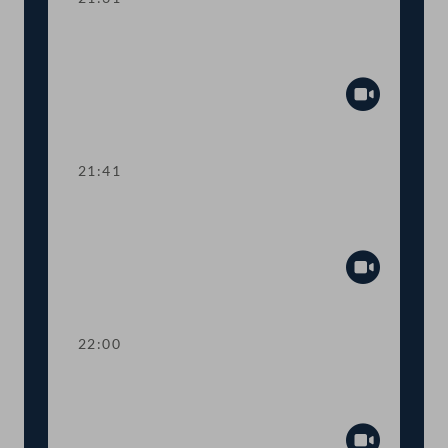
TOP 21-29 Berichte des
Rechnungshofs
Abspiel
21:41
TOP 30-33 Berichte des
Rechnungshofs
Abspiel
22:00
TOP 34-37 Berichte des
Rechnungshofs