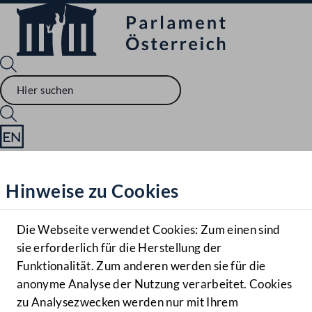
Sprache English
Mediathek
Hinweise zu Cookies
Hilfe
Benutzer
Die Webseite verwendet Cookies: Zum einen sind
Zielgruppe
sie erforderlich für die Herstellung der
Navigationsmenü öffnen
MENÜ
Funktionalität. Zum anderen werden sie für die
anonyme Analyse der Nutzung verarbeitet. Cookies
zu Analysezwecken werden nur mit Ihrem
Sprache En
Mediathek