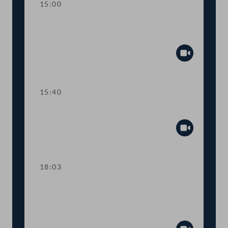
15:00
Kurze Debatte über eine
Anfragebeantwortung
Abspiel
15:40
TOP 6-8 COVID-19-Impfpflicht
Abspiel
18:03
TOP 9-10 COVID-19:
Informationskampagne zur Impfung
und "Plan B"