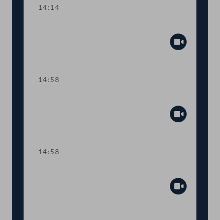
14:14
TOP 6-8 COVID-19-Impfpflicht
Abspiel
14:58
Sitzungsunterbrechung
Abspiel
14:58
Sitzungsunterbrechung
Abspiel