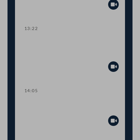
Abspiel
13:22
TOP 4-5 Finanzausgleich und
Europäischer Stabilitätsmechanismus
(ESM)
Abspiel
14:05
Abstimmung über die
Tagesordnungspunkte 1 bis 5
Abspiel