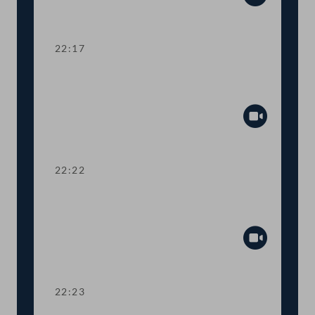
Abspiel
22:17
Abstimmung über die
Tagesordnungspunkte 15 bis 37
Abspiel
22:22
TOP 38 Immunität des Abgeordneten
Herbert Kickl
Abspiel
22:23