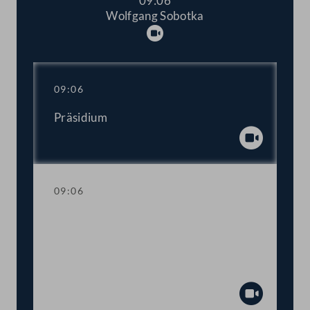
09:06
Wolfgang Sobotka
Abspielen
09:06
Präsidium
Abspiel
09:06
Trauerkundgebung anlässlich des
Ablebens des Präsidenten des
Europäischen Parlaments David Maria
Sassoli