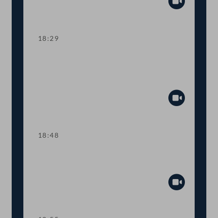
Abspiel
18:29
TOP 11 EU-Recht: Anpassungen im
Arzneimittelgesetz und
Gentechnikgesetz
Abspiel
18:48
Abstimmung über die
Tagesordnungspunkte 6 bis 11
Abspiel