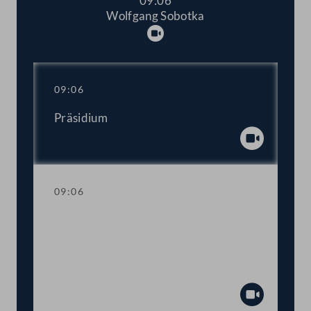
09:06
Wolfgang Sobotka
Abspielen
09:06
Präsidium
Abspiel
09:06
Trauerkundgebung anlässlich des
Ablebens des Präsidenten des
Europäischen Parlaments David Maria
Sassoli