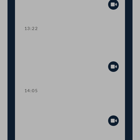
Abspiel
13:22
TOP 4-5 Finanzausgleich und
Europäischer Stabilitätsmechanismus
(ESM)
Abspiel
14:05
Abstimmung über die
Tagesordnungspunkte 1 bis 5
Abspiel