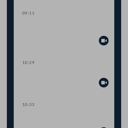
09:11
Aktuelle Stunde zum Thema "Russland-
Ukraine"
Abspiel
10:29
Präsidium
Abspiel
10:33
TOP 1-3 Ökosoziale Steuerreform
2022