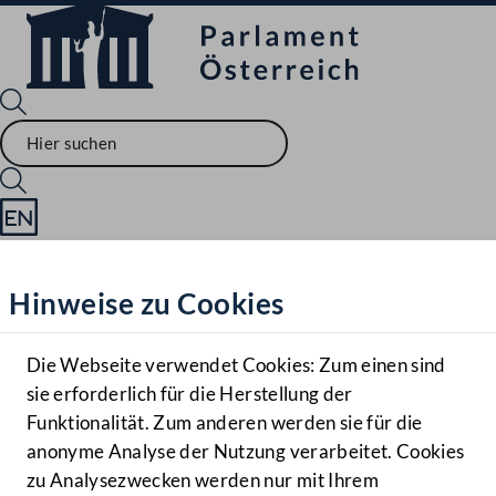
Sprache English
Mediathek
Hinweise zu Cookies
Hilfe
Benutzer
Die Webseite verwendet Cookies: Zum einen sind
Zielgruppe
sie erforderlich für die Herstellung der
Navigationsmenü öffnen
MENÜ
Funktionalität. Zum anderen werden sie für die
anonyme Analyse der Nutzung verarbeitet. Cookies
zu Analysezwecken werden nur mit Ihrem
Sprache En
Mediathek