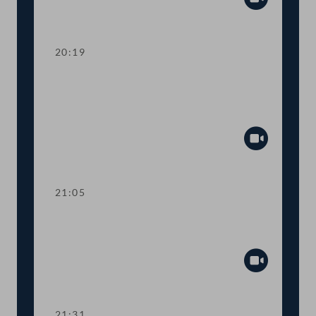
Abspiel
20:19
TOP 14 Petitionen: Nahversorgung,
Verkehr und Gesundheit am
Arbeitsplatz
Abspiel
21:05
TOP 15-20 Berichte des
Rechnungshofs
Abspiel
21:31