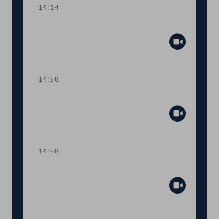
14:14
TOP 6-8 COVID-19-Impfpflicht
Abspiel
14:58
Sitzungsunterbrechung
Abspiel
14:58
Sitzungsunterbrechung
Abspiel