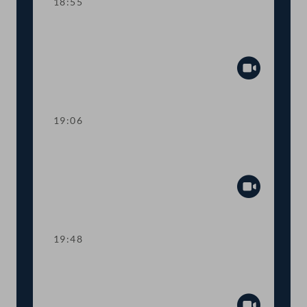
18:55
Sitzungsunterbrechung zur Auszählung
der namentlichen Abstimmung zu Top 6
Abspiel
19:06
TOP 12 Novelle des Erneuerbaren-
Ausbau-Gesetzes (EAG)
Abspiel
19:48
TOP 13 Verbot von
Konversionstherapien