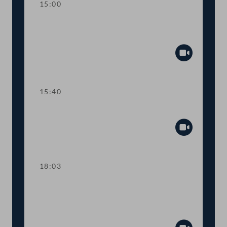
15:00
Kurze Debatte über eine
Anfragebeantwortung
Abspiel
15:40
TOP 6-8 COVID-19-Impfpflicht
Abspiel
18:03
TOP 9-10 COVID-19:
Informationskampagne zur Impfung
und "Plan B"