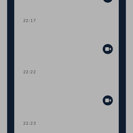
Abspiel
22:17
Abstimmung über die
Tagesordnungspunkte 15 bis 37
Abspiel
22:22
TOP 38 Immunität des Abgeordneten
Herbert Kickl
Abspiel
22:23