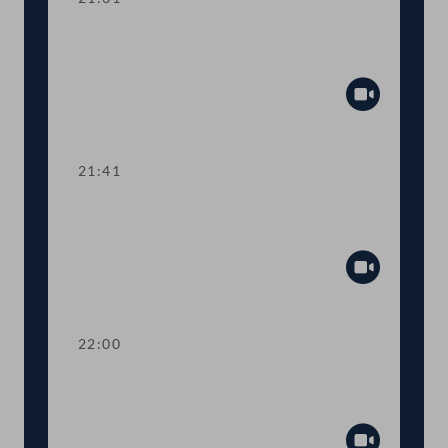
TOP 21-29 Berichte des
Rechnungshofs
Abspiel
21:41
TOP 30-33 Berichte des
Rechnungshofs
Abspiel
22:00
TOP 34-37 Berichte des
Rechnungshofs