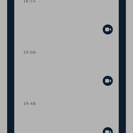
18:55
Sitzungsunterbrechung zur Auszählung
der namentlichen Abstimmung zu Top 6
Abspiel
19:06
TOP 12 Novelle des Erneuerbaren-
Ausbau-Gesetzes (EAG)
Abspiel
19:48
TOP 13 Verbot von
Konversionstherapien