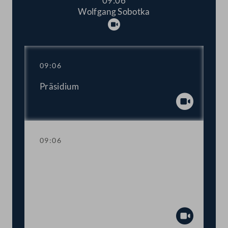
09:06
Wolfgang Sobotka
Abspielen
09:06
Präsidium
Abspiel
09:06
Trauerkundgebung anlässlich des
Ablebens des Präsidenten des
Europäischen Parlaments David Maria
Sassoli