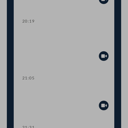
Abspiel
20:19
TOP 14 Petitionen: Nahversorgung,
Verkehr und Gesundheit am
Arbeitsplatz
Abspiel
21:05
TOP 15-20 Berichte des
Rechnungshofs
Abspiel
21:31