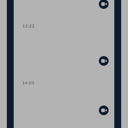
Abspiel
13:22
TOP 4-5 Finanzausgleich und
Europäischer Stabilitätsmechanismus
(ESM)
Abspiel
14:05
Abstimmung über die
Tagesordnungspunkte 1 bis 5
Abspiel