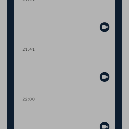
TOP 21-29 Berichte des
Rechnungshofs
Abspiel
21:41
TOP 30-33 Berichte des
Rechnungshofs
Abspiel
22:00
TOP 34-37 Berichte des
Rechnungshofs