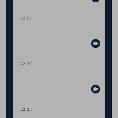
Abspiel
22:17
Abstimmung über die
Tagesordnungspunkte 15 bis 37
Abspiel
22:22
TOP 38 Immunität des Abgeordneten
Herbert Kickl
Abspiel
22:23