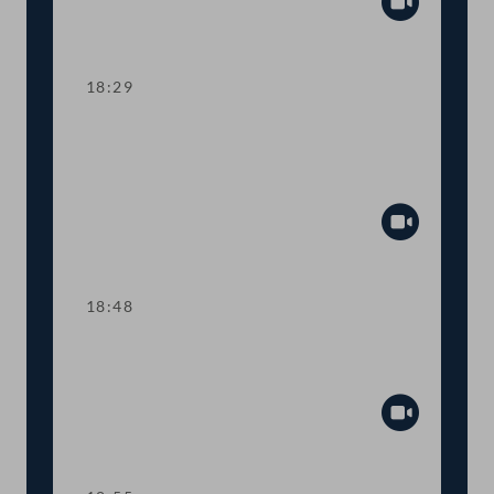
Abspiel
18:29
TOP 11 EU-Recht: Anpassungen im
Arzneimittelgesetz und
Gentechnikgesetz
Abspiel
18:48
Abstimmung über die
Tagesordnungspunkte 6 bis 11
Abspiel