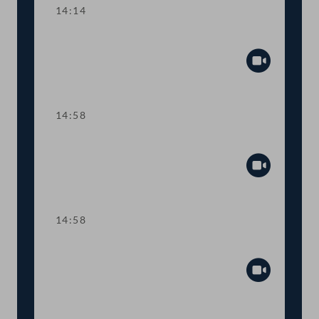
14:14
TOP 6-8 COVID-19-Impfpflicht
Abspiel
14:58
Sitzungsunterbrechung
Abspiel
14:58
Sitzungsunterbrechung
Abspiel