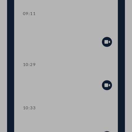
09:11
Aktuelle Stunde zum Thema "Russland-
Ukraine"
Abspiel
10:29
Präsidium
Abspiel
10:33
TOP 1-3 Ökosoziale Steuerreform
2022