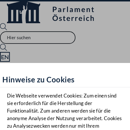
Sprache English
Mediathek
Hinweise zu Cookies
Hilfe
Benutzer
Die Webseite verwendet Cookies: Zum einen sind
Zielgruppe
sie erforderlich für die Herstellung der
Navigationsmenü öffnen
MENÜ
Funktionalität. Zum anderen werden sie für die
anonyme Analyse der Nutzung verarbeitet. Cookies
zu Analysezwecken werden nur mit Ihrem
Sprache En
Mediathek