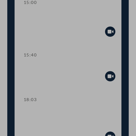
15:00
Kurze Debatte über eine
Anfragebeantwortung
Abspiel
15:40
TOP 6-8 COVID-19-Impfpflicht
Abspiel
18:03
TOP 9-10 COVID-19:
Informationskampagne zur Impfung
und "Plan B"