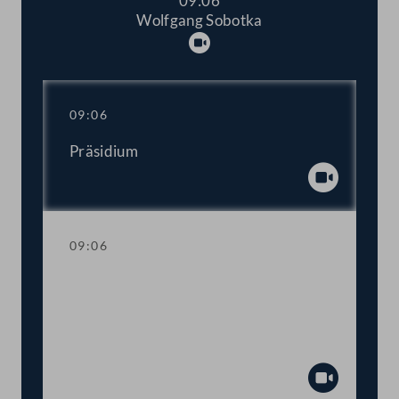
09:06
Wolfgang Sobotka
Abspielen
09:06
Präsidium
Abspiel
09:06
Trauerkundgebung anlässlich des
Ablebens des Präsidenten des
Europäischen Parlaments David Maria
Sassoli