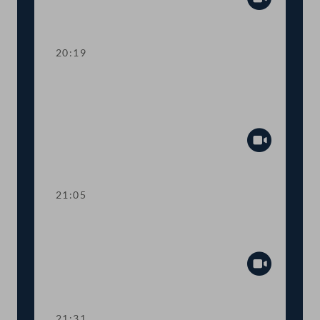
Abspiel
20:19
TOP 14 Petitionen: Nahversorgung,
Verkehr und Gesundheit am
Arbeitsplatz
Abspiel
21:05
TOP 15-20 Berichte des
Rechnungshofs
Abspiel
21:31