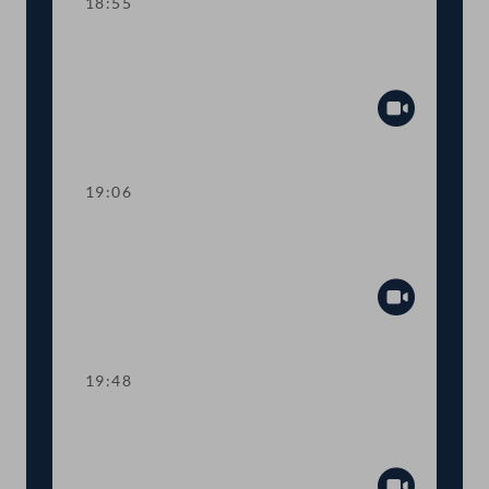
18:55
Sitzungsunterbrechung zur Auszählung
der namentlichen Abstimmung zu Top 6
Abspiel
19:06
TOP 12 Novelle des Erneuerbaren-
Ausbau-Gesetzes (EAG)
Abspiel
19:48
TOP 13 Verbot von
Konversionstherapien