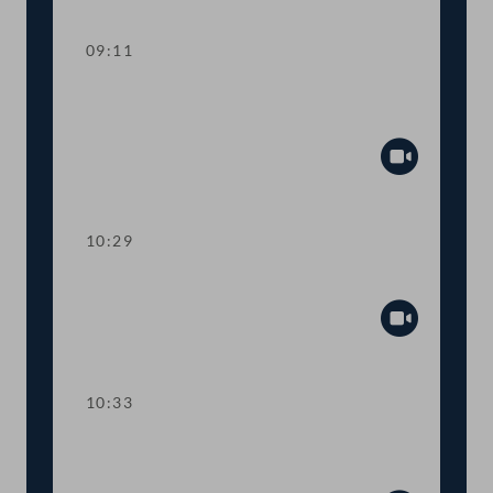
09:11
Aktuelle Stunde zum Thema "Russland-
Ukraine"
Abspiel
10:29
Präsidium
Abspiel
10:33
TOP 1-3 Ökosoziale Steuerreform
2022