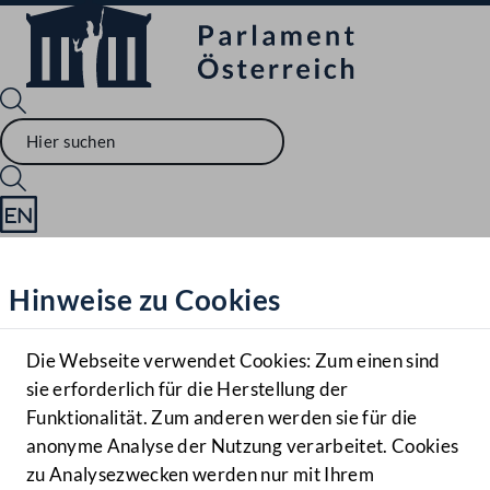
Sprache English
Mediathek
Hinweise zu Cookies
Hilfe
Benutzer
Die Webseite verwendet Cookies: Zum einen sind
Zielgruppe
sie erforderlich für die Herstellung der
Navigationsmenü öffnen
MENÜ
Funktionalität. Zum anderen werden sie für die
anonyme Analyse der Nutzung verarbeitet. Cookies
zu Analysezwecken werden nur mit Ihrem
Sprache En
Mediathek