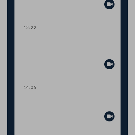
Abspiel
13:22
TOP 4-5 Finanzausgleich und
Europäischer Stabilitätsmechanismus
(ESM)
Abspiel
14:05
Abstimmung über die
Tagesordnungspunkte 1 bis 5
Abspiel