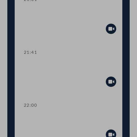
TOP 21-29 Berichte des
Rechnungshofs
Abspiel
21:41
TOP 30-33 Berichte des
Rechnungshofs
Abspiel
22:00
TOP 34-37 Berichte des
Rechnungshofs