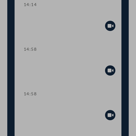
14:14
TOP 6-8 COVID-19-Impfpflicht
Abspiel
14:58
Sitzungsunterbrechung
Abspiel
14:58
Sitzungsunterbrechung
Abspiel