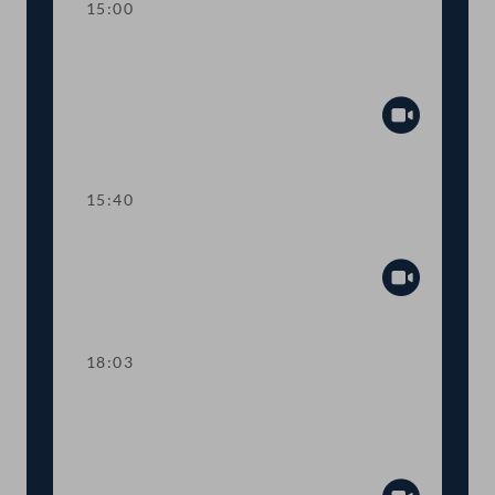
15:00
Kurze Debatte über eine
Anfragebeantwortung
Abspiel
15:40
TOP 6-8 COVID-19-Impfpflicht
Abspiel
18:03
TOP 9-10 COVID-19:
Informationskampagne zur Impfung
und "Plan B"