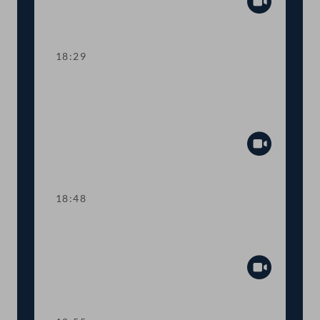
Abspiel
18:29
TOP 11 EU-Recht: Anpassungen im
Arzneimittelgesetz und
Gentechnikgesetz
Abspiel
18:48
Abstimmung über die
Tagesordnungspunkte 6 bis 11
Abspiel