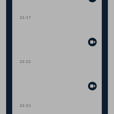
Abspiel
22:17
Abstimmung über die
Tagesordnungspunkte 15 bis 37
Abspiel
22:22
TOP 38 Immunität des Abgeordneten
Herbert Kickl
Abspiel
22:23