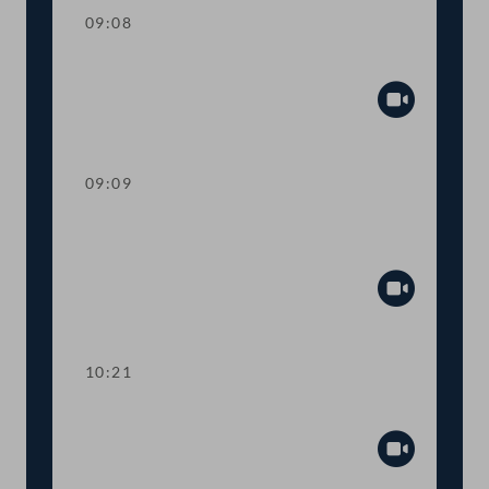
09:08
Präsidium
Abspiel
09:09
Fragestunde mit Justizministerin Alma
Zadić
Abspiel
10:21
Präsidium
Abspiel