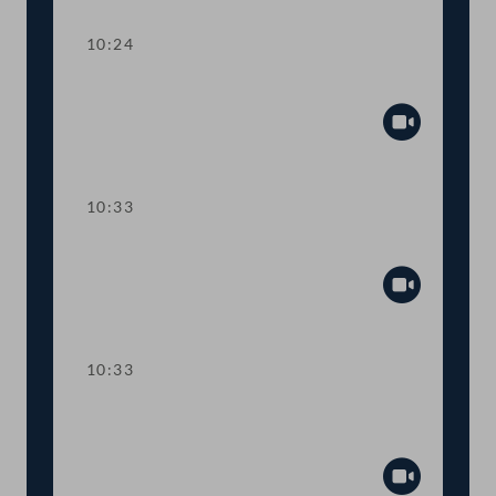
10:24
Sitzungsunterbrechung
Abspiel
10:33
Präsidium
Abspiel
10:33
TOP 1 Regierungserklärung zum
Ukraine-Konflikt