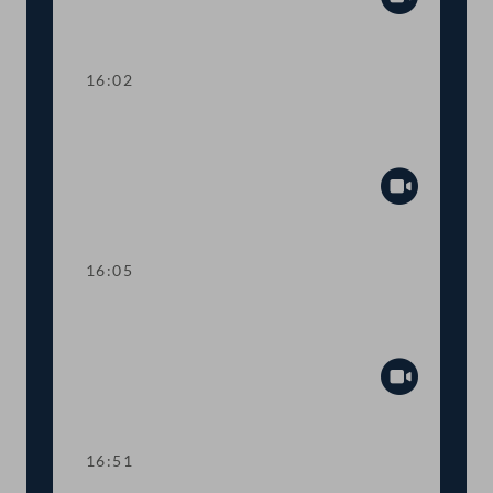
Abspiel
16:02
Wortmeldungen zur
Geschäftsbehandlung
Abspiel
16:05
TOP 10 Finanzierung von Hospiz- und
Palliativversorgung
Abspiel
16:51