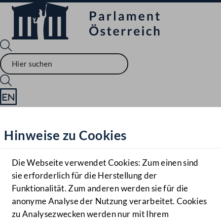
Sprache English
Mediathek
Hinweise zu Cookies
Hilfe
Benutzer
Die Webseite verwendet Cookies: Zum einen sind
Zielgruppe
sie erforderlich für die Herstellung der
Navigationsmenü öffnen
MENÜ
Funktionalität. Zum anderen werden sie für die
anonyme Analyse der Nutzung verarbeitet. Cookies
zu Analysezwecken werden nur mit Ihrem
Sprache En
Mediathek