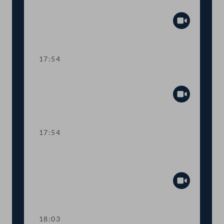
TOP 11-15 Teuerungsausgleich
Abspiel
17:54
TOP 16 Datenschutz im Homeoffice
Abspiel
17:54
Abstimmung über die
Tagesordnungspunkte 10 bis 16
Abspiel
18:03