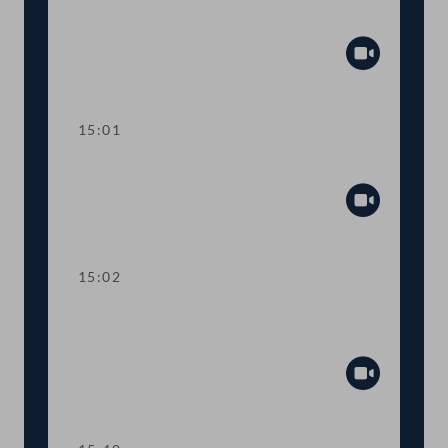
Anfragebeantwortung
Abspiel
15:01
Sitzungsunterbrechung
Abspiel
15:02
Kurze Debatte über eine
Anfragebeantwortung
Abspiel