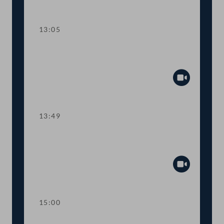
Abspiel
13:05
TOP 2-4 Zweckzuschüsse des Bundes,
Screeningprogramme, Arzneimittel
Abspiel
13:49
TOP 5-9 COVID-19-Impfpflichtgesetz,
Impfprämien, Risikoatteste
Abspiel
15:00
Kurze Debatte über eine