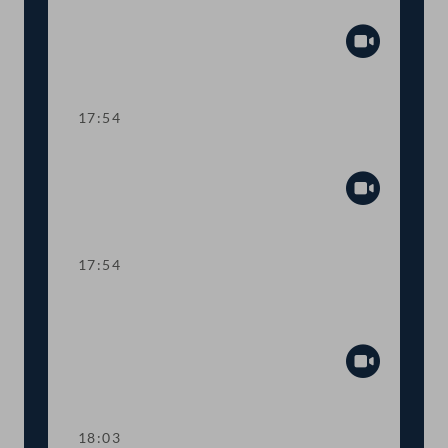
TOP 11-15 Teuerungsausgleich
Abspiel
17:54
TOP 16 Datenschutz im Homeoffice
Abspiel
17:54
Abstimmung über die
Tagesordnungspunkte 10 bis 16
Abspiel
18:03