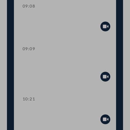
09:08
Präsidium
Abspiel
09:09
Fragestunde mit Justizministerin Alma
Zadić
Abspiel
10:21
Präsidium
Abspiel