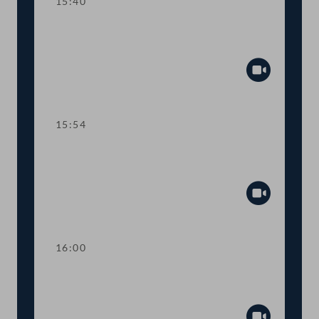
15:40
TOP 5-9 COVID-19-Impfpflichtgesetz,
Impfprämien, Risikoatteste
Abspiel
15:54
Abstimmung über die
Tagesordnungspunkte 2 bis 9
Abspiel
16:00
TOP 10 Finanzierung von Hospiz- und
Palliativversorgung