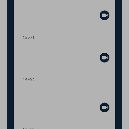
Anfragebeantwortung
Abspiel
15:01
Sitzungsunterbrechung
Abspiel
15:02
Kurze Debatte über eine
Anfragebeantwortung
Abspiel