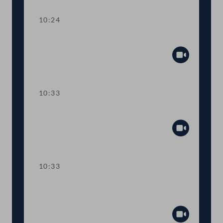
10:24
Sitzungsunterbrechung
Abspiel
10:33
Präsidium
Abspiel
10:33
TOP 1 Regierungserklärung zum
Ukraine-Konflikt