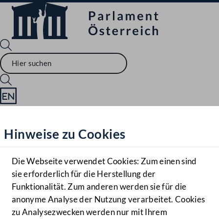
Sprache English
Mediathek
Hinweise zu Cookies
Hilfe
Benutzer
Die Webseite verwendet Cookies: Zum einen sind
Zielgruppe
sie erforderlich für die Herstellung der
Navigationsmenü öffnen
MENÜ
Funktionalität. Zum anderen werden sie für die
anonyme Analyse der Nutzung verarbeitet. Cookies
zu Analysezwecken werden nur mit Ihrem
Sprache En
Mediathek