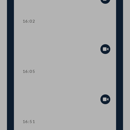
Abspiel
16:02
Wortmeldungen zur
Geschäftsbehandlung
Abspiel
16:05
TOP 10 Finanzierung von Hospiz- und
Palliativversorgung
Abspiel
16:51