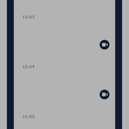
Abspiel
13:05
TOP 2-4 Zweckzuschüsse des Bundes,
Screeningprogramme, Arzneimittel
Abspiel
13:49
TOP 5-9 COVID-19-Impfpflichtgesetz,
Impfprämien, Risikoatteste
Abspiel
15:00
Kurze Debatte über eine