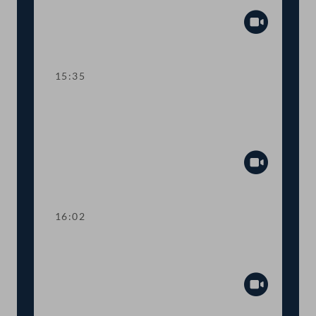
Tagesordnungspunkte 11 bis 16
Abspiel
15:35
TOP 17-18 COVID-19:
Sondervorschriften und Distance-
Learning an Hochschulen
Abspiel
16:02
TOP 19 Fördersätze für
Fachhochschulplätze
Abspiel