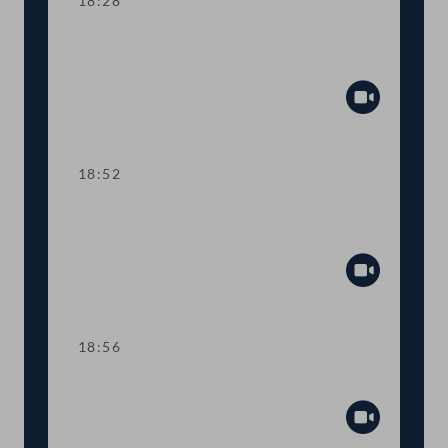
18:28
TOP 25 Schutzzonen für
Gesundheitseinrichtungen
Abspiel
18:52
Abstimmung über die
Tagesordnungspunkte 22 bis 25
Abspiel
18:56
Präsidium
Abspiel