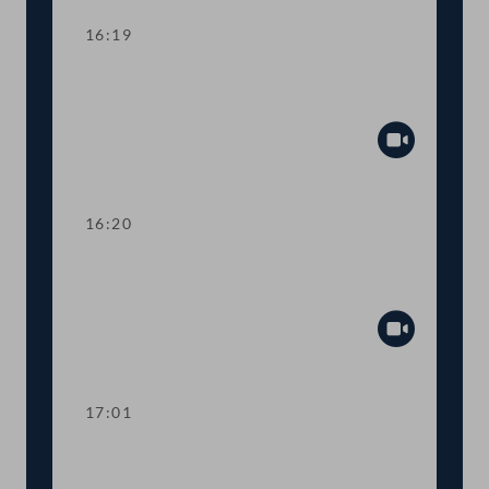
16:19
Abstimmung über die
Tagesordnungspunkte 17 bis 19
Abspiel
16:20
TOP 20 Kompetenzzentrum
GeoSphere Austria (GSA)
Abspiel
17:01
TOP 21 Situation für JournalistInnen in
der Türkei