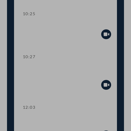
Abspiel
10:25
Präsidium
Abspiel
10:27
TOP 1-5 Energiekosten: 150 €
Teuerungsausgleich pro Haushalt
Abspiel
12:03
TOP 6-7 Aufgaben und Finanzierung
der Finanzmarktaufsicht (FMA)