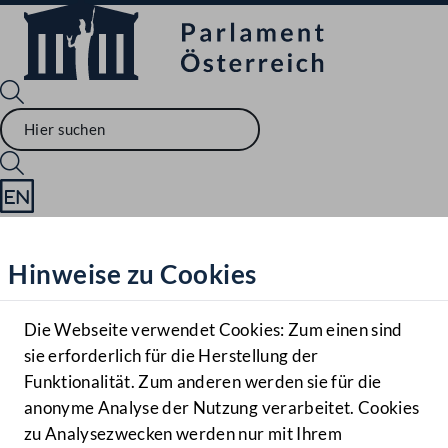
Sprache English
Mediathek
Hinweise zu Cookies
Hilfe
Benutzer
Die Webseite verwendet Cookies: Zum einen sind
Zielgruppe
sie erforderlich für die Herstellung der
Navigationsmenü öffnen
MENÜ
Funktionalität. Zum anderen werden sie für die
anonyme Analyse der Nutzung verarbeitet. Cookies
zu Analysezwecken werden nur mit Ihrem
Sprache En
Mediathek