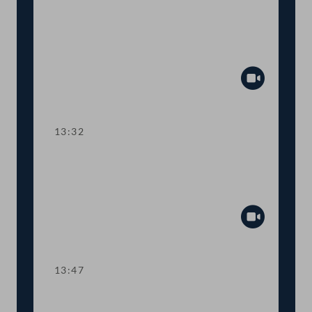
TOP 9 Zivilverfahrens-Novelle:
Digitale Akten und Verfahren bei
Gericht
Abspiel
13:32
TOP 10 Europäisches
Auslieferungsübereinkommen auf
Gibraltar
Abspiel
13:47
Abstimmung über die