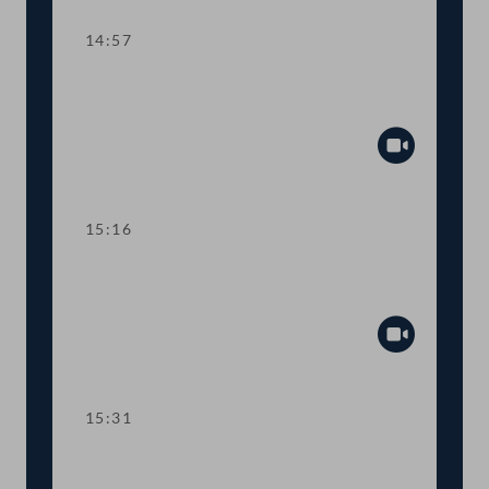
14:57
TOP 15 Geförderte MINT-Ausbildung
für Mädchen und Frauen
Abspiel
15:16
TOP 16 Mehr Fördermöglichkeiten für
die Innovationsstiftung
Abspiel
15:31
Abstimmung über die