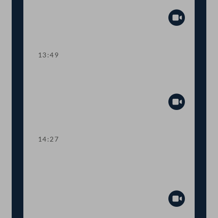
Tagesordnungspunkte 9 und 10
Abspiel
13:49
TOP 11 Digitaler Unterricht: Befreiung
vom Selbstbehalt für Endgeräte
Abspiel
14:27
TOP 12-14 Inklusive Bildung:
Transparenz bei der
Ressourcenvergabe
Abspiel