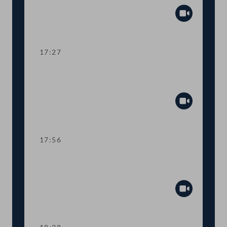
Abspiel
17:27
TOP 22 Expertenbericht zur
Gedenkveranstaltung in Bleiburg
Abspiel
17:56
TOP 23-24 Staatsbürgerschaft für
Nachkommen von NS-Opfern
Abspiel