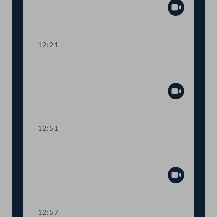
Abspiel
12:21
TOP 8 Automatisierte Feststellung von
landwirtschaftlichen Einheitswerten
Abspiel
12:51
Abstimmung über die
Tagesordnungspunkte 1 bis 8
Abspiel
12:57