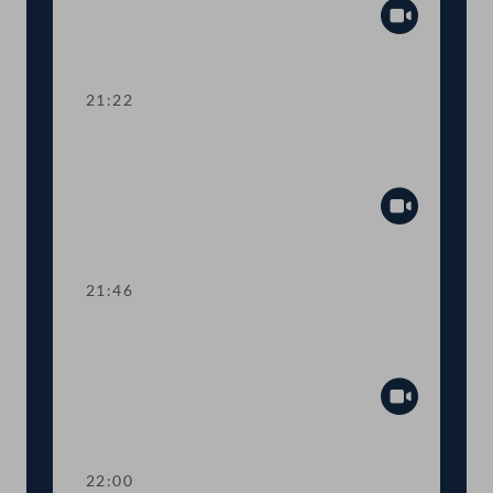
Abspiel
21:22
TOP 30 Ministeranklage gegen
Verkehrsministerin
Abspiel
21:46
TOP 31 Kultureller Austausch zwischen
Österreich und Südkorea
Abspiel
22:00