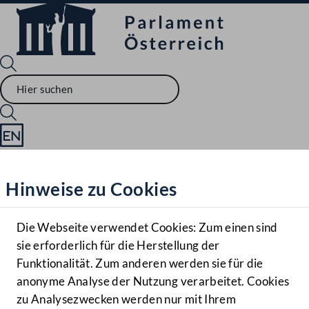
Sprache English
Mediathek
Hinweise zu Cookies
Hilfe
Benutzer
Die Webseite verwendet Cookies: Zum einen sind
Zielgruppe
sie erforderlich für die Herstellung der
Navigationsmenü öffnen
MENÜ
Funktionalität. Zum anderen werden sie für die
anonyme Analyse der Nutzung verarbeitet. Cookies
zu Analysezwecken werden nur mit Ihrem
Sprache En
Mediathek