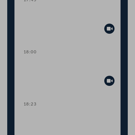
TOP 18 Verwendung von Daten im
öffentlichen Sektor
Abspiel
18:00
TOP 19 Änderung im E-Government-
Gesetz
Abspiel
18:23
TOP 20-22 Energiekostenzuschüsse für
Unternehmen und Ausstieg aus
russischem Gas