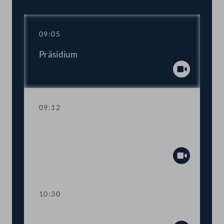
09:05
Präsidium
Abspiel
09:12
Aktuelle Stunde: "Entlastung für die
Menschen"
Abspiel
10:30
TOP 1 Volksbegehren "Kauf Regional"