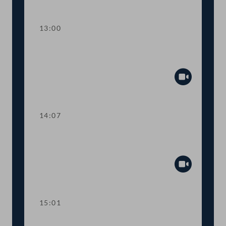
Abspiel
13:00
TOP 13-16 Erleichterter Zugang zur
Rot-Weiß-Rot-Karte
Abspiel
14:07
TOP 17 Forschungs- und
Technologiebericht 2022
Abspiel
15:01
Dringlicher Antrag "Preise runter statt