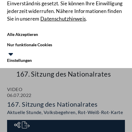
Einverständnis gesetzt. Sie können Ihre Einwilligung
jederzeit widerrufen. Nähere Informationen finden
Sie in unserem
Datenschutzhinweis
.
Hilfe
Benutze
Zielgruppe
Alle Akzeptieren
Start
Nur funktionale Cookies
Aktuelles
Einstellungen
Te
Le
Mediathek
167. Sitzung des Nationalrates
VIDEO
06.07.2022
167. Sitzung des Nationalrates
Aktuelle Stunde, Volksbegehren, Rot-Weiß-Rot-Karte