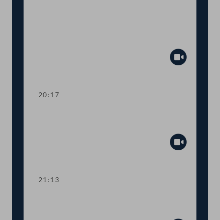
TOP 26 Führerscheingesetz:
Gebührenbefreiungen bei
Verlängerungen
Abspiel
20:17
TOP 27-28 StVO: Schutz von
Radfahrer:innen und Fußgänger:innen
Abspiel
21:13
TOP 29 Neues Sicherheitsmanagement
für Bundesstraßen