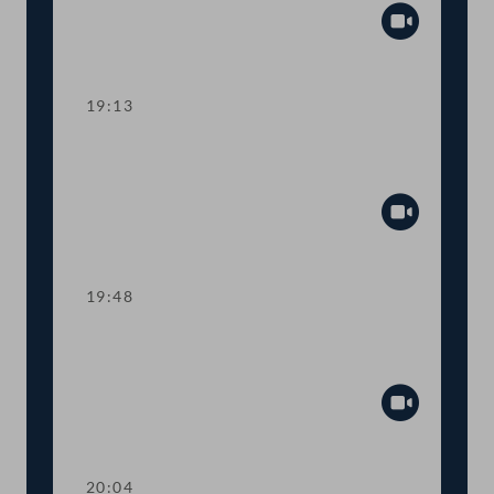
Abspiel
19:13
TOP 23 Initiative gegen
Atomkraftwerk Paks II
Abspiel
19:48
TOP 24-25 Hochwasserschutz entlang
der Donau
Abspiel
20:04