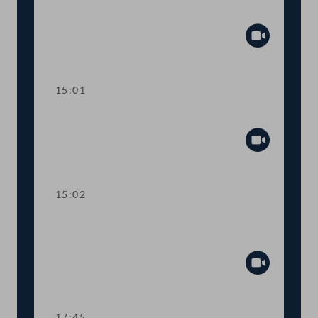
Einmalzahlungen"
Abspiel
15:01
Sitzungsunterbrechung
Abspiel
15:02
Dringlicher Antrag "Preise runter statt
Einmalzahlungen"
Abspiel
17:45