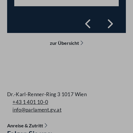
Abspiel
Zurück
Vorwä
zur Übersicht
Kontakt
Dr.-Karl-Renner-Ring 3 1017 Wien
+43 1 401 10-0
info@parlament.gv.at
Anreise & Zutritt