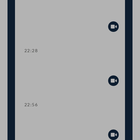
TOP 32 Initiative zum Gedenken an den
Völkermord in Srebrenica
Abspiel
22:28
TOP 33 Österreich-USA: Stärkung der
akademischen Partnerschaft
Abspiel
22:56
TOP 34-35 Zweite Budget-Novelle und
COVID-19-Krisenbewältigungsfonds