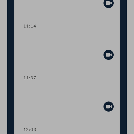
Abspiel
11:14
TOP 2-3 KMU-Förderung und
Verlängerung von Corona-Regelungen
Abspiel
11:37
TOP 4-5 EU-Modernisierungsrichtlinie
für Verbraucher:innenrechte
Abspiel
12:03