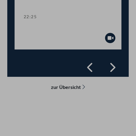
Abspiel
22:25
Präsidium
Abspiel
Zurück
Vorwä
zur Übersicht
Kontakt