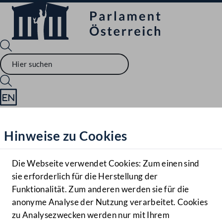
Sprache English
Mediathek
Hinweise zu Cookies
Hilfe
Benutzer
Die Webseite verwendet Cookies: Zum einen sind
Zielgruppe
sie erforderlich für die Herstellung der
Navigationsmenü öffnen
MENÜ
Funktionalität. Zum anderen werden sie für die
anonyme Analyse der Nutzung verarbeitet. Cookies
zu Analysezwecken werden nur mit Ihrem
Sprache En
Mediathek