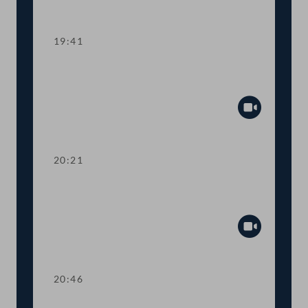
Abspiel
19:41
TOP 22-23 Budget-Novelle und
COVID-19-Krisenbewältigungsfonds
Abspiel
20:21
TOP 24-25 Abgabenänderungsgesetz
mit Steuerbefreiungen
Abspiel
20:46
TOP 26-27 Anpassungen bei