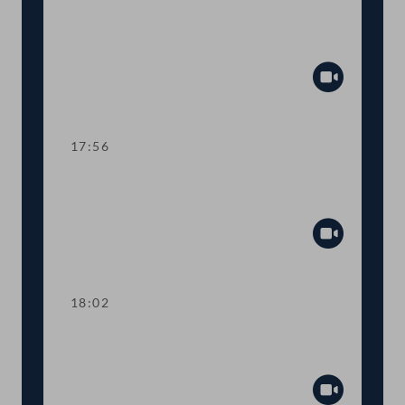
TOP 12-14 Aufhebung des COVID-19-
Impfpflichtgesetzes
Abspiel
17:56
Abstimmung über die
Tagesordnungspunkte 11 bis 14
Abspiel
18:02
TOP 15-21 Parteiengesetz: Initiativen
von Koalition und Opposition