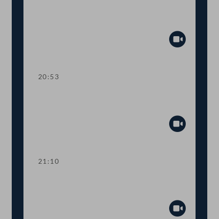
Wertpapieraufsicht und
Investmentfonds
Abspiel
20:53
TOP 28 Österreichische Beiträge zu
Entwicklungsbanken
Abspiel
21:10
TOP 29-30 Katastrophenschutz und
Zweckzuschuss für Bundesländer