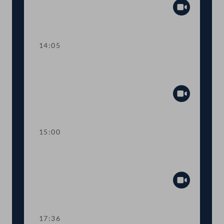
Abspiel
14:05
TOP 12-14 Aufhebung des COVID-19-
Impfpflichtgesetzes
Abspiel
15:00
Dringliche Anfrage an den
Innenminister
Abspiel
17:36