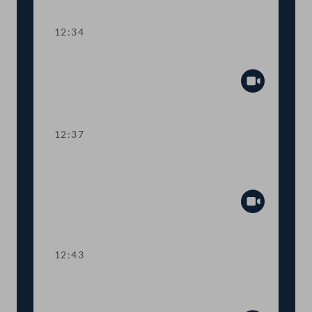
12:34
TOP 10 Sozialabkommen mit Brasilien
Abspiel
12:37
Abstimmung über die
Tagesordnungspunkte 1 bis 10
Abspiel
12:43
TOP 11 Tierschutz: Verschärfungen bei
Zucht, Transport und Tötung