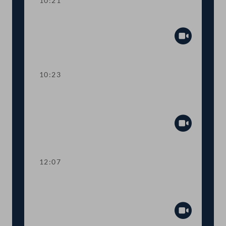
10:21
Präsidium
Abspiel
10:23
TOP 1-7 Gesetzespaket zur
Pflegereform
Abspiel
12:07
TOP 8-9 Initiativen zu Pensionen und
Pflegegeld
Abspiel