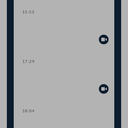
15:55
TOP 7 Bundesrechnungsabschluss
2021
Abspiel
17:29
TOP 8 Mehr Transparenz bei COVID-
19-Förderungen
Abspiel
18:04
Abstimmung über die