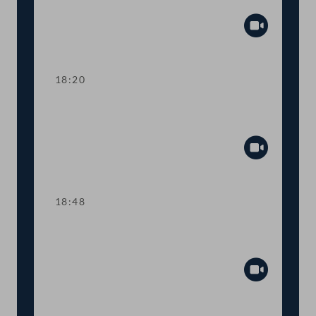
Tagesordnungspunkte 7 und 8
Abspiel
18:20
TOP 9 Ukraine: Kinderbetreuungsgeld
für Geflüchtete
Abspiel
18:48
TOP 10 Rot-Weiß-Rot-Karte: Anträge
im Inland
Abspiel