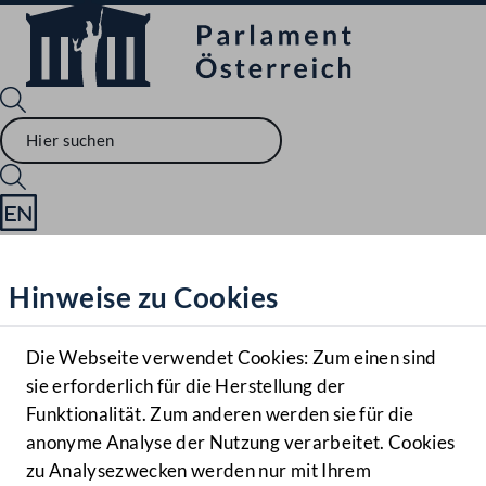
Sprache English
Mediathek
Hinweise zu Cookies
Hilfe
Benutzer
Die Webseite verwendet Cookies: Zum einen sind
Zielgruppe
sie erforderlich für die Herstellung der
Navigationsmenü öffnen
MENÜ
Funktionalität. Zum anderen werden sie für die
anonyme Analyse der Nutzung verarbeitet. Cookies
zu Analysezwecken werden nur mit Ihrem
Sprache En
Mediathek