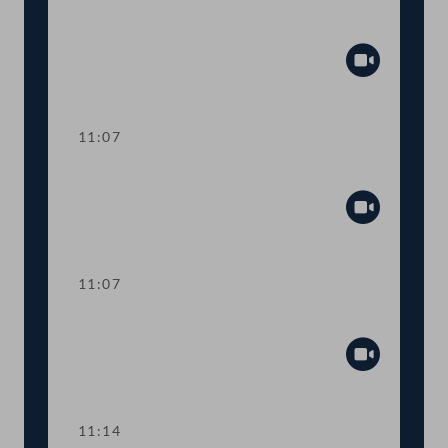
Aktuelle Europastunde: Wohlstand und
Sicherheit
Abspiel
11:07
Sitzungsunterbrechung
Abspiel
11:07
Sitzungsunterbrechung
Abspiel
11:14