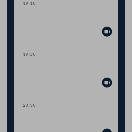
19:10
TOP 11-13 Berichte des
Rechnungshofs
Abspiel
19:50
TOP 14-20 Berichte des
Rechnungshofs
Abspiel
20:30
TOP 21-26 Berichte des
Rechnungshofs