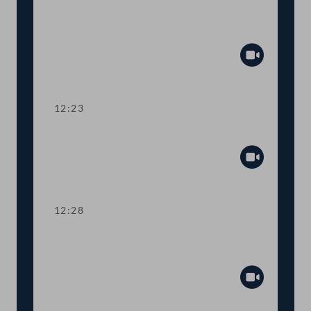
Aktuelle Europastunde: Wohlstand und
Sicherheit
Abspiel
12:23
Präsidium
Abspiel
12:28
TOP 1 Erste Lesung: Volksbegehren
"Stoppt Lebendtier-Transportqual"
Abspiel