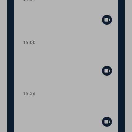
Sitzungsunterbrechung
Abspiel
15:00
Kurze Debatte über einen
Fristsetzungsantrag
Abspiel
15:36
TOP 6 Erste Lesung: "Mental Health
Jugendvolksbegehren"
Abspiel