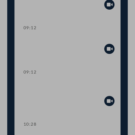
Abspiel
09:12
Präsidium
Abspiel
09:12
Aktuelle Stunde: Auswirkungen der
Inflation
Abspiel
10:28