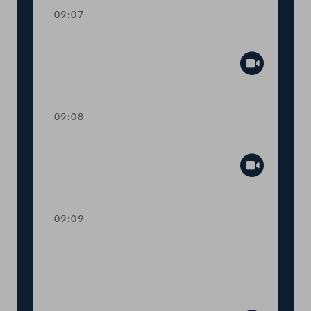
09:07
Mandatsverzicht und Angelobung
Abspiel
09:08
Präsidium
Abspiel
09:09
Worte des Nationalratspräsidenten zur
Informationsveranstaltung Nachhaltige
Entwicklungsziele Ziel 14 - Leben unter
Wasser