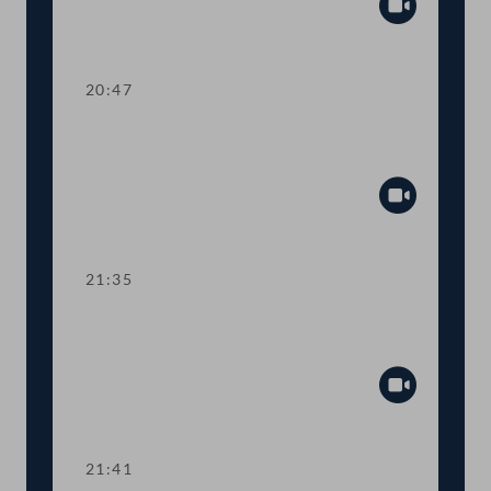
Abspiel
20:47
TOP 27-30 Berichte des
Rechnungshofs
Abspiel
21:35
Abstimmung über die
Tagesordnungspunkte 11 bis 30
Abspiel
21:41