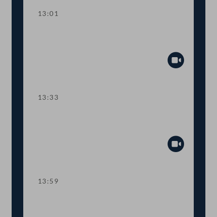
13:01
TOP 2 Erste Lesung: "Rechtsstaat &
Antikorruptionsvolksbegehren"
Abspiel
13:33
TOP 3 Erste Lesung: Volksbegehren
"NEIN zur Impfpflicht"
Abspiel
13:59
TOP 4 Erste Lesung: Volksbegehren
"Impfpflichtabstimmung"