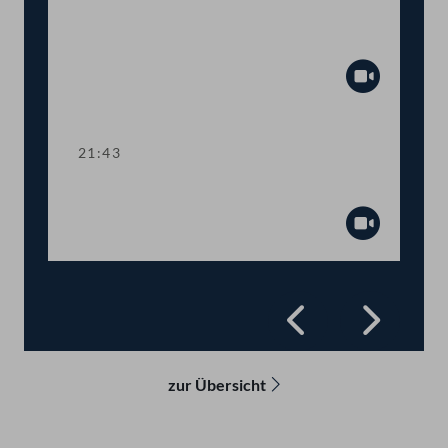
Abstimmung über
Fristsetzungsanträge
Abspiel
21:43
Präsidium
Abspiel
Zurück
Vorwä
zur Übersicht