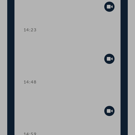
Abspiel
14:23
TOP 5 Erste Lesung: Volksbegehren
"Bedingungsloses Grundeinkommen"
Abspiel
14:48
TOP 6 Erste Lesung: "Mental Health
Jugendvolksbegehren"
Abspiel
14:59