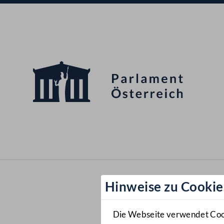
Hinweise zu Cookie
Die Webseite verwendet Cooki