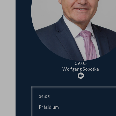
09:05
Wolfgang Sobotka
Abspielen
09:05
Präsidium