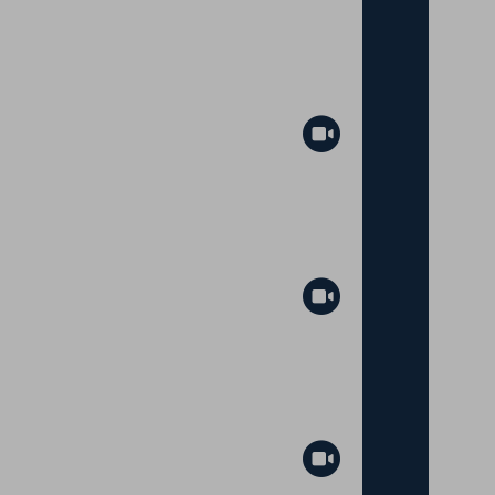
Abspielen
Abspielen
Abspielen
Abspielen