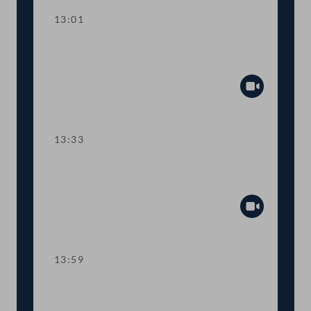
13:01
TOP 2 Erste Lesung: "Rechtsstaat &
Antikorruptionsvolksbegehren"
Abspiel
13:33
TOP 3 Erste Lesung: Volksbegehren
"NEIN zur Impfpflicht"
Abspiel
13:59
TOP 4 Erste Lesung: Volksbegehren
"Impfpflichtabstimmung"