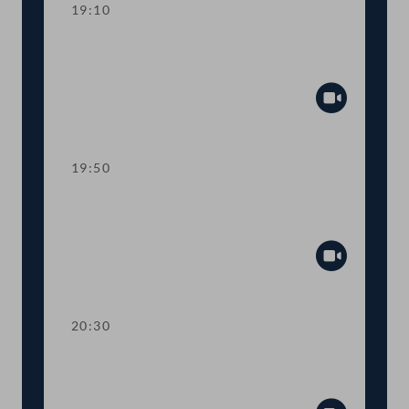
19:10
TOP 11-13 Berichte des
Rechnungshofs
Abspiel
19:50
TOP 14-20 Berichte des
Rechnungshofs
Abspiel
20:30
TOP 21-26 Berichte des
Rechnungshofs