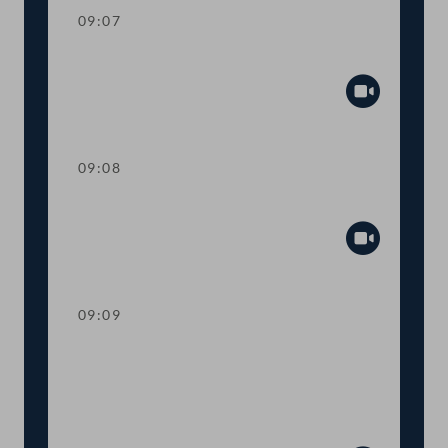
09:07
Mandatsverzicht und Angelobung
Abspiel
09:08
Präsidium
Abspiel
09:09
Worte des Nationalratspräsidenten zur
Informationsveranstaltung Nachhaltige
Entwicklungsziele Ziel 14 - Leben unter
Wasser