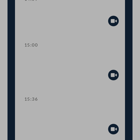
Sitzungsunterbrechung
Abspiel
15:00
Kurze Debatte über einen
Fristsetzungsantrag
Abspiel
15:36
TOP 6 Erste Lesung: "Mental Health
Jugendvolksbegehren"
Abspiel