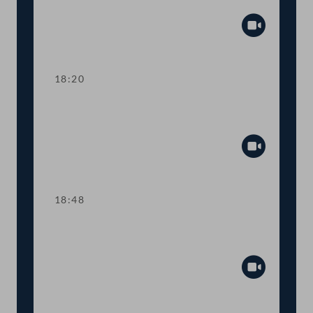
Tagesordnungspunkte 7 und 8
Abspiel
18:20
TOP 9 Ukraine: Kinderbetreuungsgeld
für Geflüchtete
Abspiel
18:48
TOP 10 Rot-Weiß-Rot-Karte: Anträge
im Inland
Abspiel