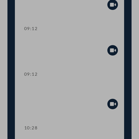
Abspiel
09:12
Präsidium
Abspiel
09:12
Aktuelle Stunde: Auswirkungen der
Inflation
Abspiel
10:28