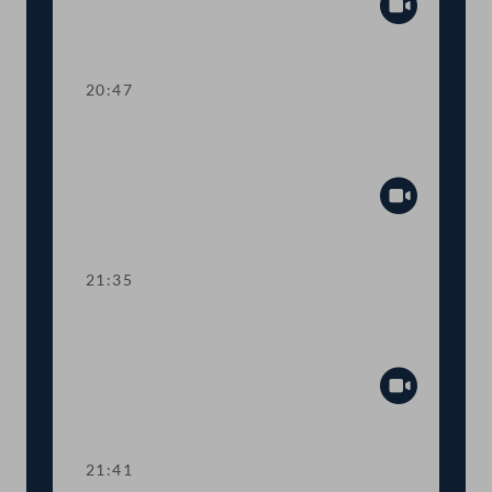
Abspiel
20:47
TOP 27-30 Berichte des
Rechnungshofs
Abspiel
21:35
Abstimmung über die
Tagesordnungspunkte 11 bis 30
Abspiel
21:41