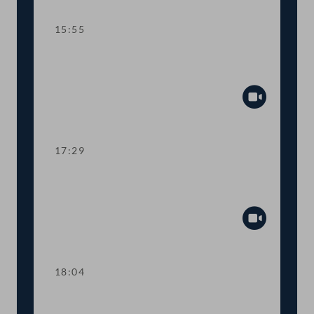
15:55
TOP 7 Bundesrechnungsabschluss
2021
Abspiel
17:29
TOP 8 Mehr Transparenz bei COVID-
19-Förderungen
Abspiel
18:04
Abstimmung über die