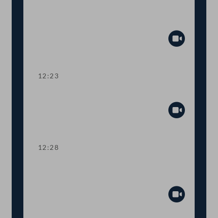
Aktuelle Europastunde: Wohlstand und
Sicherheit
Abspiel
12:23
Präsidium
Abspiel
12:28
TOP 1 Erste Lesung: Volksbegehren
"Stoppt Lebendtier-Transportqual"
Abspiel