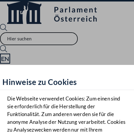
Sprache English
Mediathek
Hinweise zu Cookies
Hilfe
Benutzer
Die Webseite verwendet Cookies: Zum einen sind
Zielgruppe
sie erforderlich für die Herstellung der
Navigationsmenü öffnen
MENÜ
Funktionalität. Zum anderen werden sie für die
anonyme Analyse der Nutzung verarbeitet. Cookies
zu Analysezwecken werden nur mit Ihrem
Sprache En
Mediathek