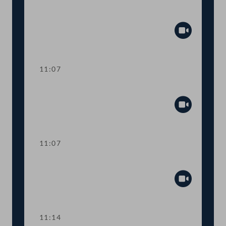
Aktuelle Europastunde: Wohlstand und
Sicherheit
Abspiel
11:07
Sitzungsunterbrechung
Abspiel
11:07
Sitzungsunterbrechung
Abspiel
11:14