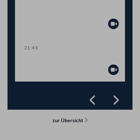
Abstimmung über
Fristsetzungsanträge
Abspiel
21:43
Präsidium
Abspiel
Zurück
Vorwä
zur Übersicht