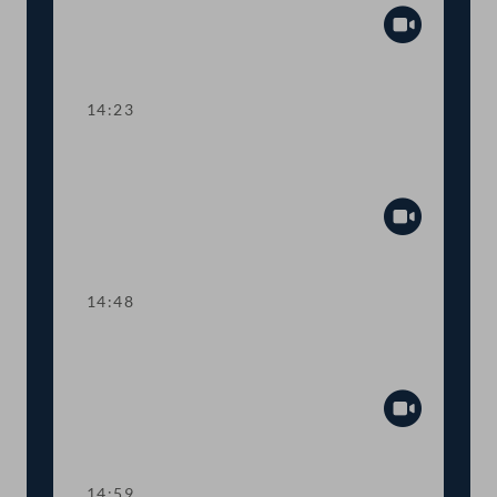
Abspiel
14:23
TOP 5 Erste Lesung: Volksbegehren
"Bedingungsloses Grundeinkommen"
Abspiel
14:48
TOP 6 Erste Lesung: "Mental Health
Jugendvolksbegehren"
Abspiel
14:59