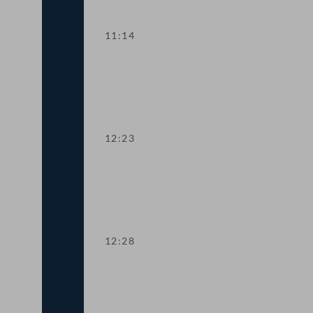
11:14
Aktuelle Europastunde: Wohlstand und
12:23
Präsidium
12:28
TOP 1 Erste Lesung: Volksbegehren "S