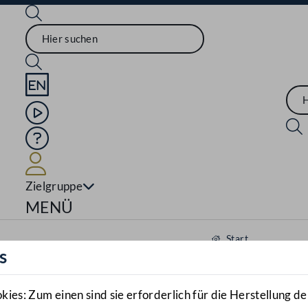
Sprache English
Mediathek
Hilfe
Benutzer
Zielgruppe
Navigationsmenü öffnen
MENÜ
Start
s
Aktuelles
Mediathek
es: Zum einen sind sie erforderlich für die Herstellung de