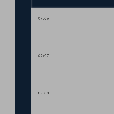
09:06
Einberufung der ordentlichen Tagung
09:07
Mandatsverzicht und Angelobung
09:08
Präsidium