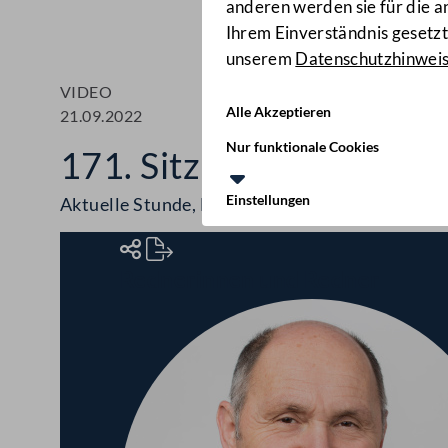
anderen werden sie für die 
Ihrem Einverständnis gesetzt.
unserem
Datenschutzhinwei
VIDEO
Alle Akzeptieren
21.09.2022
Nur funktionale Cookies
171. Sitzung des Natio
Einstellungen
Aktuelle Stunde, Europastunde, Volksbegehren,
Rednerinnen und Redner