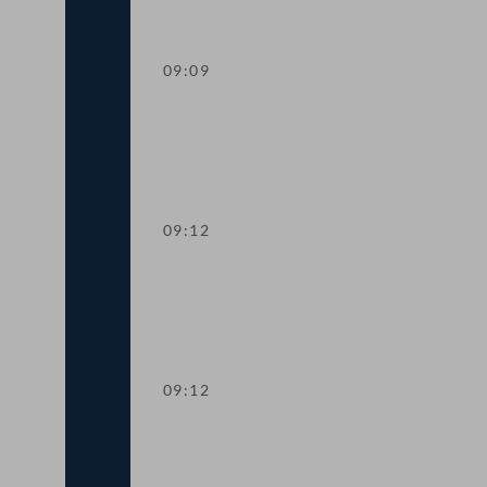
09:09
Worte des Nationalratspräsidenten zur
09:12
Präsidium
09:12
Aktuelle Stunde: Auswirkungen der Inf