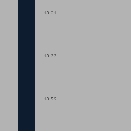
13:01
TOP 2 Erste Lesung: "Rechtsstaat & An
13:33
TOP 3 Erste Lesung: Volksbegehren "NE
13:59
TOP 4 Erste Lesung: Volksbegehren "I