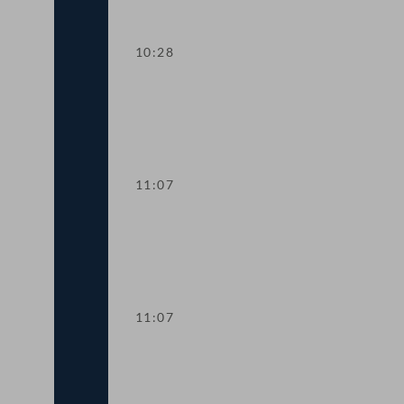
10:28
Aktuelle Europastunde: Wohlstand und
11:07
Sitzungsunterbrechung
11:07
Sitzungsunterbrechung