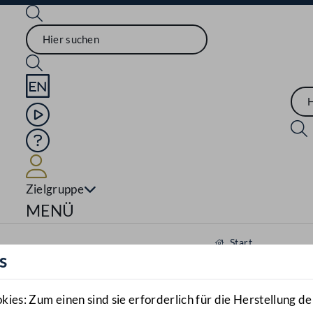
Sprache English
Mediathek
Hilfe
Benutzer
Zielgruppe
Navigationsmenü öffnen
MENÜ
Start
s
Aktuelles
Mediathek
es: Zum einen sind sie erforderlich für die Herstellung de