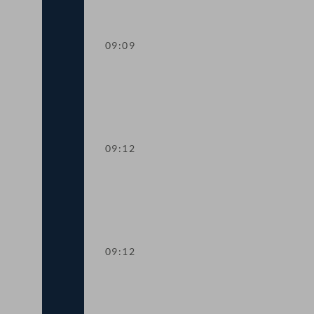
09:09
Worte des Nationalratspräsidenten zur
09:12
Präsidium
09:12
Aktuelle Stunde: Auswirkungen der Inf