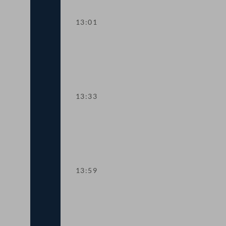
13:01
TOP 2 Erste Lesung: "Rechtsstaat & An
13:33
TOP 3 Erste Lesung: Volksbegehren "NE
13:59
TOP 4 Erste Lesung: Volksbegehren "I