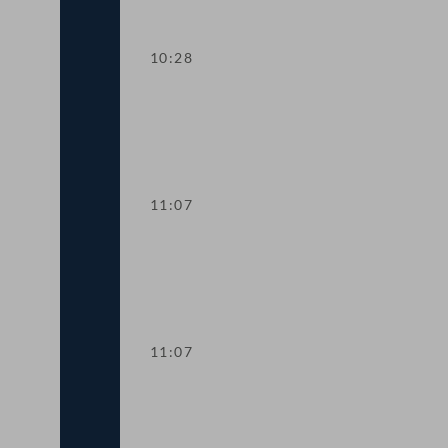
10:28
Aktuelle Europastunde: Wohlstand und
11:07
Sitzungsunterbrechung
11:07
Sitzungsunterbrechung