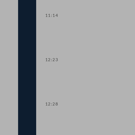
11:14
Aktuelle Europastunde: Wohlstand und
12:23
Präsidium
12:28
TOP 1 Erste Lesung: Volksbegehren "S