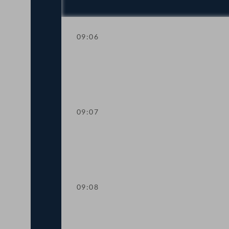
09:06
Einberufung der ordentlichen Tagung
09:07
Mandatsverzicht und Angelobung
09:08
Präsidium