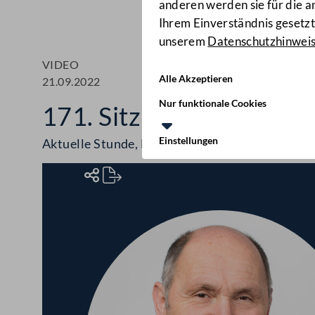
anderen werden sie für die 
Ihrem Einverständnis gesetzt.
unserem
Datenschutzhinwei
VIDEO
Alle Akzeptieren
21.09.2022
Nur funktionale Cookies
171. Sitzung des Natio
Einstellungen
Aktuelle Stunde, Europastunde, Volksbegehren,
Rednerinnen und Redner