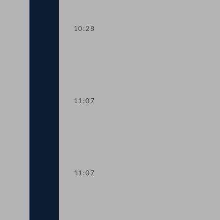
10:28
Aktuelle Europastunde: Wohlstand und
11:07
Sitzungsunterbrechung
11:07
Sitzungsunterbrechung