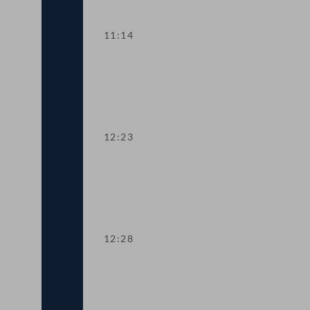
11:14
Aktuelle Europastunde: Wohlstand und
12:23
Präsidium
12:28
TOP 1 Erste Lesung: Volksbegehren "S