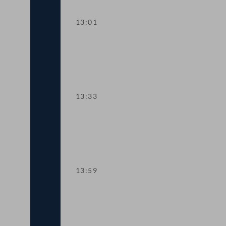
13:01
TOP 2 Erste Lesung: "Rechtsstaat & An
13:33
TOP 3 Erste Lesung: Volksbegehren "NE
13:59
TOP 4 Erste Lesung: Volksbegehren "I