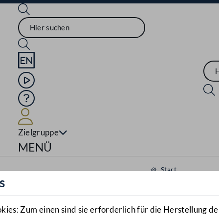
Sprache English
Mediathek
Hilfe
Benutzer
Zielgruppe
Navigationsmenü öffnen
MENÜ
Start
s
Aktuelles
Mediathek
es: Zum einen sind sie erforderlich für die Herstellung de