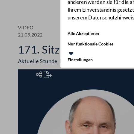
anderen werden sie für die 
Ihrem Einverständnis gesetzt.
unserem
Datenschutzhinwei
VIDEO
Alle Akzeptieren
21.09.2022
Nur funktionale Cookies
171. Sitzung des Natio
Einstellungen
Aktuelle Stunde, Europastunde, Volksbegehren,
Rednerinnen und Redner