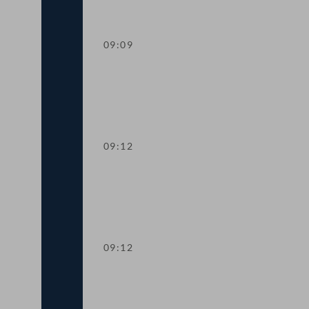
09:09
Worte des Nationalratspräsidenten zur
09:12
Präsidium
09:12
Aktuelle Stunde: Auswirkungen der Inf