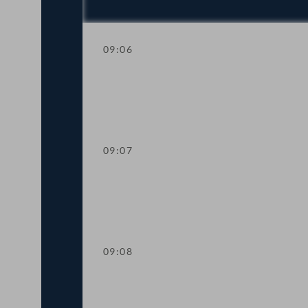
09:06
Einberufung der ordentlichen Tagung
09:07
Mandatsverzicht und Angelobung
09:08
Präsidium