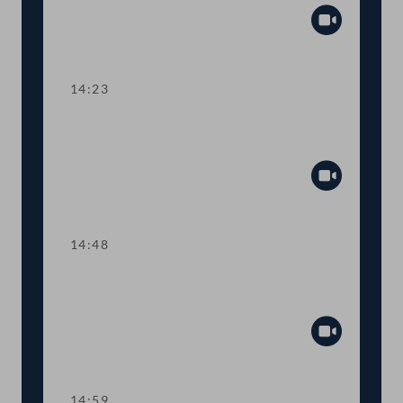
Abspiel
14:23
TOP 5 Erste Lesung: Volksbegehren
"Bedingungsloses Grundeinkommen"
Abspiel
14:48
TOP 6 Erste Lesung: "Mental Health
Jugendvolksbegehren"
Abspiel
14:59