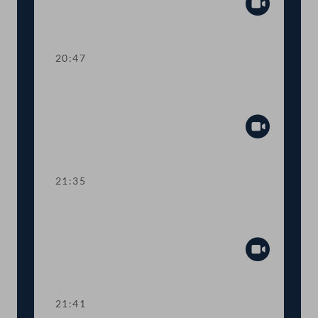
Abspiel
20:47
TOP 27-30 Berichte des
Rechnungshofs
Abspiel
21:35
Abstimmung über die
Tagesordnungspunkte 11 bis 30
Abspiel
21:41