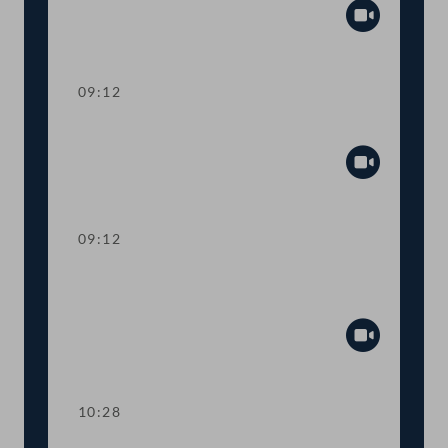
Abspiel
09:12
Präsidium
Abspiel
09:12
Aktuelle Stunde: Auswirkungen der
Inflation
Abspiel
10:28