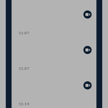
Aktuelle Europastunde: Wohlstand und
Sicherheit
Abspiel
11:07
Sitzungsunterbrechung
Abspiel
11:07
Sitzungsunterbrechung
Abspiel
11:14