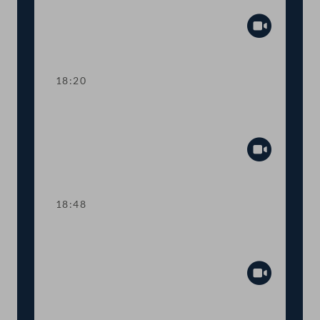
Tagesordnungspunkte 7 und 8
Abspiel
18:20
TOP 9 Ukraine: Kinderbetreuungsgeld
für Geflüchtete
Abspiel
18:48
TOP 10 Rot-Weiß-Rot-Karte: Anträge
im Inland
Abspiel