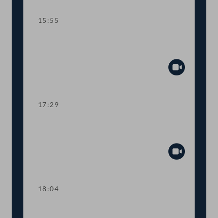
15:55
TOP 7 Bundesrechnungsabschluss
2021
Abspiel
17:29
TOP 8 Mehr Transparenz bei COVID-
19-Förderungen
Abspiel
18:04
Abstimmung über die