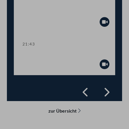
Abstimmung über
Fristsetzungsanträge
Abspiel
21:43
Präsidium
Abspiel
Zurück
Vorwä
zur Übersicht