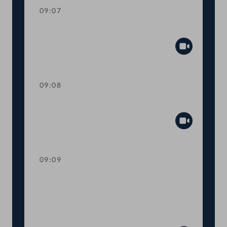
09:07
Mandatsverzicht und Angelobung
Abspiel
09:08
Präsidium
Abspiel
09:09
Worte des Nationalratspräsidenten zur
Informationsveranstaltung Nachhaltige
Entwicklungsziele Ziel 14 - Leben unter
Wasser