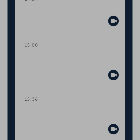
Sitzungsunterbrechung
Abspiel
15:00
Kurze Debatte über einen
Fristsetzungsantrag
Abspiel
15:36
TOP 6 Erste Lesung: "Mental Health
Jugendvolksbegehren"
Abspiel