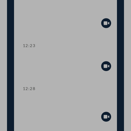
Aktuelle Europastunde: Wohlstand und
Sicherheit
Abspiel
12:23
Präsidium
Abspiel
12:28
TOP 1 Erste Lesung: Volksbegehren
"Stoppt Lebendtier-Transportqual"
Abspiel