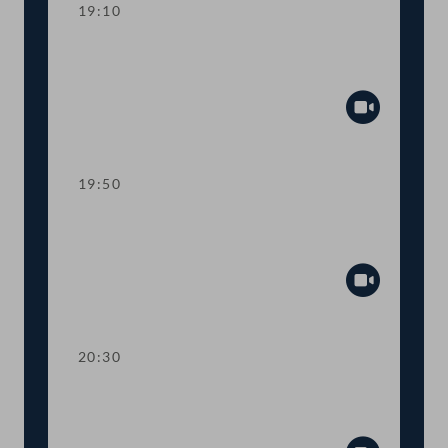
19:10
TOP 11-13 Berichte des
Rechnungshofs
Abspiel
19:50
TOP 14-20 Berichte des
Rechnungshofs
Abspiel
20:30
TOP 21-26 Berichte des
Rechnungshofs