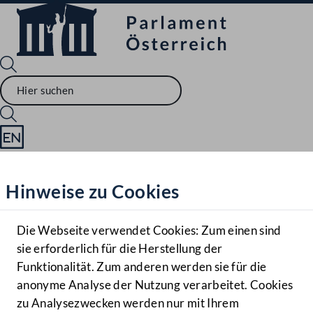
Sprache English
Mediathek
Hinweise zu Cookies
Hilfe
Benutzer
Die Webseite verwendet Cookies: Zum einen sind
Zielgruppe
sie erforderlich für die Herstellung der
Navigationsmenü öffnen
MENÜ
Funktionalität. Zum anderen werden sie für die
anonyme Analyse der Nutzung verarbeitet. Cookies
zu Analysezwecken werden nur mit Ihrem
Sprache En
Mediathek