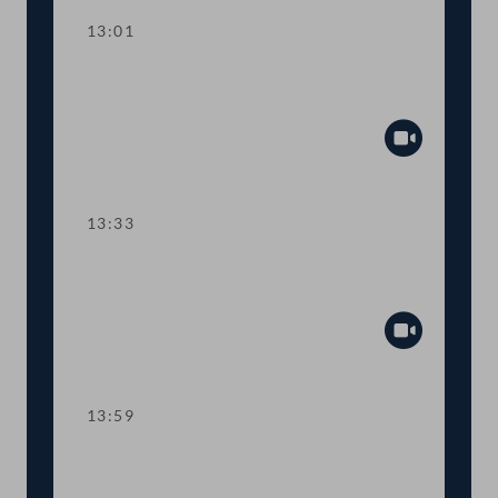
13:01
TOP 2 Erste Lesung: "Rechtsstaat &
Antikorruptionsvolksbegehren"
Abspiel
13:33
TOP 3 Erste Lesung: Volksbegehren
"NEIN zur Impfpflicht"
Abspiel
13:59
TOP 4 Erste Lesung: Volksbegehren
"Impfpflichtabstimmung"