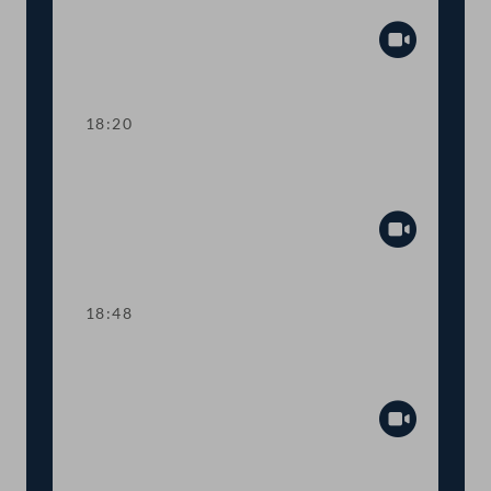
Tagesordnungspunkte 7 und 8
Abspiel
18:20
TOP 9 Ukraine: Kinderbetreuungsgeld
für Geflüchtete
Abspiel
18:48
TOP 10 Rot-Weiß-Rot-Karte: Anträge
im Inland
Abspiel