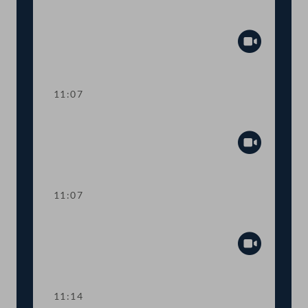
Aktuelle Europastunde: Wohlstand und
Sicherheit
Abspiel
11:07
Sitzungsunterbrechung
Abspiel
11:07
Sitzungsunterbrechung
Abspiel
11:14