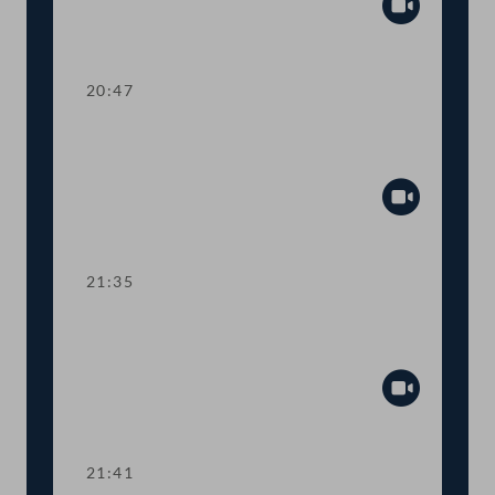
Abspiel
20:47
TOP 27-30 Berichte des
Rechnungshofs
Abspiel
21:35
Abstimmung über die
Tagesordnungspunkte 11 bis 30
Abspiel
21:41