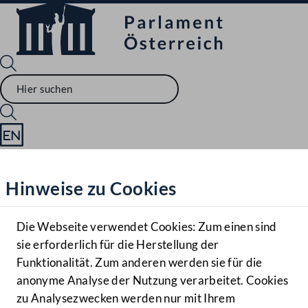
Sprache English
Mediathek
Hinweise zu Cookies
Hilfe
Benutzer
Die Webseite verwendet Cookies: Zum einen sind
Zielgruppe
sie erforderlich für die Herstellung der
Navigationsmenü öffnen
MENÜ
Funktionalität. Zum anderen werden sie für die
anonyme Analyse der Nutzung verarbeitet. Cookies
zu Analysezwecken werden nur mit Ihrem
Sprache En
Mediathek