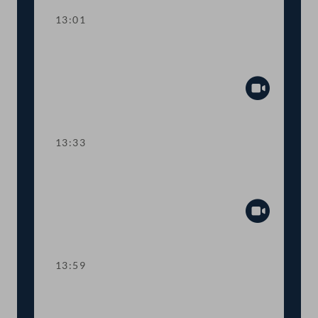
13:01
TOP 2 Erste Lesung: "Rechtsstaat &
Antikorruptionsvolksbegehren"
Abspiel
13:33
TOP 3 Erste Lesung: Volksbegehren
"NEIN zur Impfpflicht"
Abspiel
13:59
TOP 4 Erste Lesung: Volksbegehren
"Impfpflichtabstimmung"