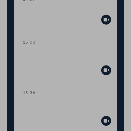
Sitzungsunterbrechung
Abspiel
15:00
Kurze Debatte über einen
Fristsetzungsantrag
Abspiel
15:36
TOP 6 Erste Lesung: "Mental Health
Jugendvolksbegehren"
Abspiel