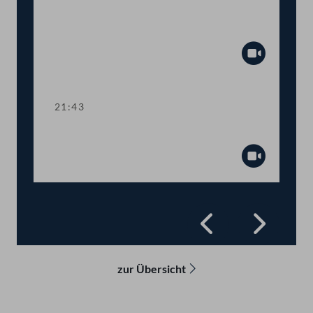
Abstimmung über
Fristsetzungsanträge
Abspiel
21:43
Präsidium
Abspiel
Zurück
Vorwä
zur Übersicht