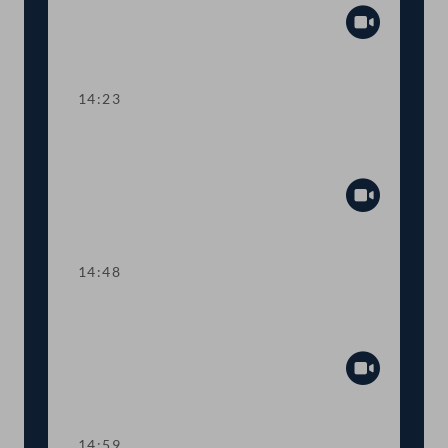
Abspiel
14:23
TOP 5 Erste Lesung: Volksbegehren
"Bedingungsloses Grundeinkommen"
Abspiel
14:48
TOP 6 Erste Lesung: "Mental Health
Jugendvolksbegehren"
Abspiel
14:59