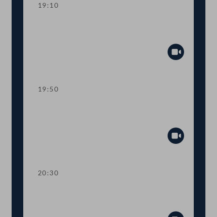
19:10
TOP 11-13 Berichte des
Rechnungshofs
Abspiel
19:50
TOP 14-20 Berichte des
Rechnungshofs
Abspiel
20:30
TOP 21-26 Berichte des
Rechnungshofs