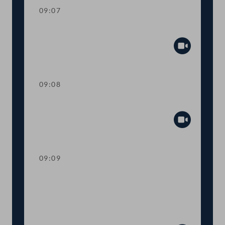
09:07
Mandatsverzicht und Angelobung
Abspiel
09:08
Präsidium
Abspiel
09:09
Worte des Nationalratspräsidenten zur
Informationsveranstaltung Nachhaltige
Entwicklungsziele Ziel 14 - Leben unter
Wasser