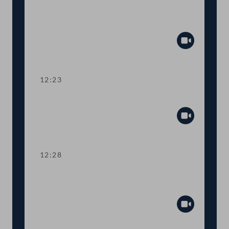
Aktuelle Europastunde: Wohlstand und
Sicherheit
Abspiel
12:23
Präsidium
Abspiel
12:28
TOP 1 Erste Lesung: Volksbegehren
"Stoppt Lebendtier-Transportqual"
Abspiel