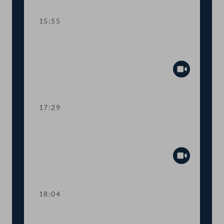
15:55
TOP 7 Bundesrechnungsabschluss
2021
Abspiel
17:29
TOP 8 Mehr Transparenz bei COVID-
19-Förderungen
Abspiel
18:04
Abstimmung über die