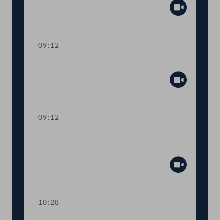
Abspiel
09:12
Präsidium
Abspiel
09:12
Aktuelle Stunde: Auswirkungen der
Inflation
Abspiel
10:28