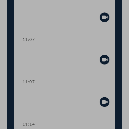
Aktuelle Europastunde: Wohlstand und
Sicherheit
Abspiel
11:07
Sitzungsunterbrechung
Abspiel
11:07
Sitzungsunterbrechung
Abspiel
11:14