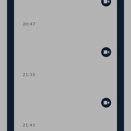
Abspiel
20:47
TOP 27-30 Berichte des
Rechnungshofs
Abspiel
21:35
Abstimmung über die
Tagesordnungspunkte 11 bis 30
Abspiel
21:41