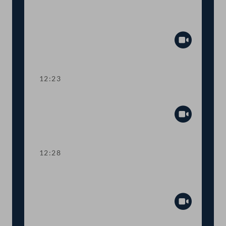
Aktuelle Europastunde: Wohlstand und
Sicherheit
Abspiel
12:23
Präsidium
Abspiel
12:28
TOP 1 Erste Lesung: Volksbegehren
"Stoppt Lebendtier-Transportqual"
Abspiel