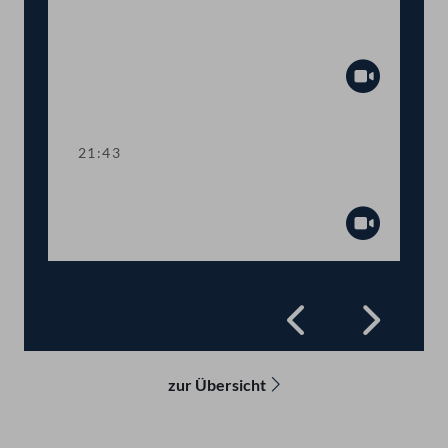
Abstimmung über
Fristsetzungsanträge
Abspiel
21:43
Präsidium
Abspiel
Zurück
Vorwä
zur Übersicht