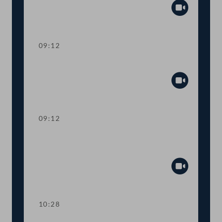
Abspiel
09:12
Präsidium
Abspiel
09:12
Aktuelle Stunde: Auswirkungen der
Inflation
Abspiel
10:28