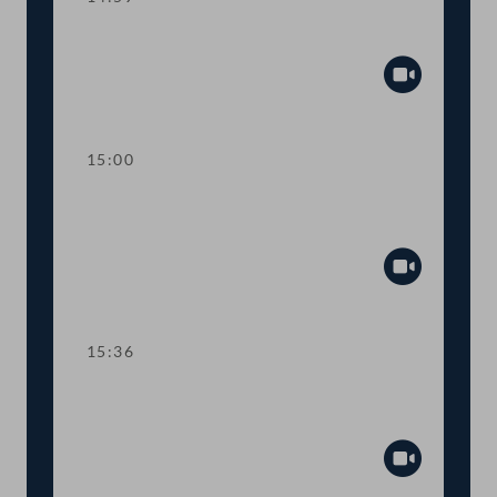
Sitzungsunterbrechung
Abspiel
15:00
Kurze Debatte über einen
Fristsetzungsantrag
Abspiel
15:36
TOP 6 Erste Lesung: "Mental Health
Jugendvolksbegehren"
Abspiel