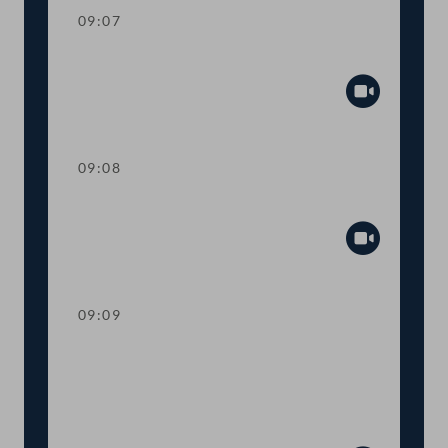
09:07
Mandatsverzicht und Angelobung
Abspiel
09:08
Präsidium
Abspiel
09:09
Worte des Nationalratspräsidenten zur
Informationsveranstaltung Nachhaltige
Entwicklungsziele Ziel 14 - Leben unter
Wasser