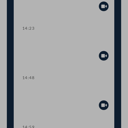
Abspiel
14:23
TOP 5 Erste Lesung: Volksbegehren
"Bedingungsloses Grundeinkommen"
Abspiel
14:48
TOP 6 Erste Lesung: "Mental Health
Jugendvolksbegehren"
Abspiel
14:59