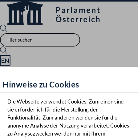
Sprache English
Mediathek
Hinweise zu Cookies
Hilfe
Benutzer
Die Webseite verwendet Cookies: Zum einen sind
Zielgruppe
sie erforderlich für die Herstellung der
Navigationsmenü öffnen
MENÜ
Funktionalität. Zum anderen werden sie für die
anonyme Analyse der Nutzung verarbeitet. Cookies
zu Analysezwecken werden nur mit Ihrem
Sprache En
Mediathek