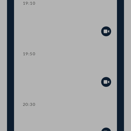
19:10
TOP 11-13 Berichte des
Rechnungshofs
Abspiel
19:50
TOP 14-20 Berichte des
Rechnungshofs
Abspiel
20:30
TOP 21-26 Berichte des
Rechnungshofs