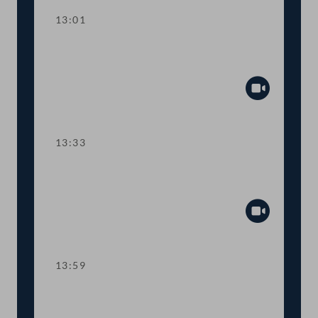
13:01
TOP 2 Erste Lesung: "Rechtsstaat &
Antikorruptionsvolksbegehren"
Abspiel
13:33
TOP 3 Erste Lesung: Volksbegehren
"NEIN zur Impfpflicht"
Abspiel
13:59
TOP 4 Erste Lesung: Volksbegehren
"Impfpflichtabstimmung"