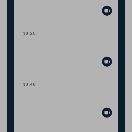
Tagesordnungspunkte 7 und 8
Abspiel
18:20
TOP 9 Ukraine: Kinderbetreuungsgeld
für Geflüchtete
Abspiel
18:48
TOP 10 Rot-Weiß-Rot-Karte: Anträge
im Inland
Abspiel