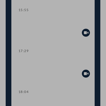
15:55
TOP 7 Bundesrechnungsabschluss
2021
Abspiel
17:29
TOP 8 Mehr Transparenz bei COVID-
19-Förderungen
Abspiel
18:04
Abstimmung über die