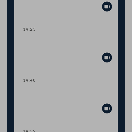
Abspiel
14:23
TOP 5 Erste Lesung: Volksbegehren
"Bedingungsloses Grundeinkommen"
Abspiel
14:48
TOP 6 Erste Lesung: "Mental Health
Jugendvolksbegehren"
Abspiel
14:59