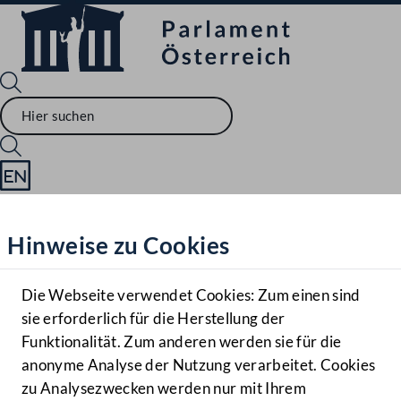
Sprache English
Mediathek
Hinweise zu Cookies
Hilfe
Benutzer
Die Webseite verwendet Cookies: Zum einen sind
Zielgruppe
sie erforderlich für die Herstellung der
Navigationsmenü öffnen
MENÜ
Funktionalität. Zum anderen werden sie für die
anonyme Analyse der Nutzung verarbeitet. Cookies
zu Analysezwecken werden nur mit Ihrem
Sprache En
Mediathek