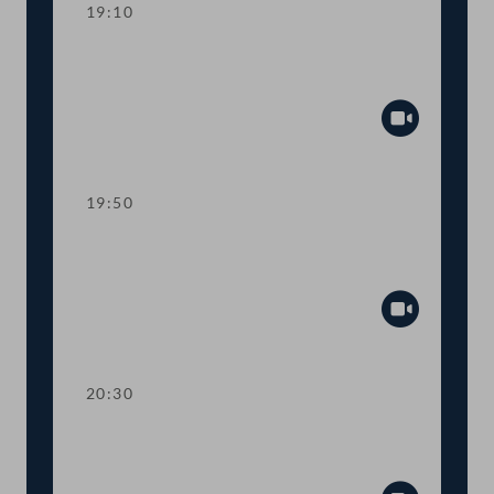
19:10
TOP 11-13 Berichte des
Rechnungshofs
Abspiel
19:50
TOP 14-20 Berichte des
Rechnungshofs
Abspiel
20:30
TOP 21-26 Berichte des
Rechnungshofs