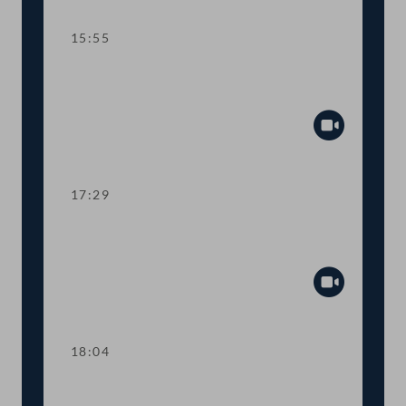
15:55
TOP 7 Bundesrechnungsabschluss
2021
Abspiel
17:29
TOP 8 Mehr Transparenz bei COVID-
19-Förderungen
Abspiel
18:04
Abstimmung über die