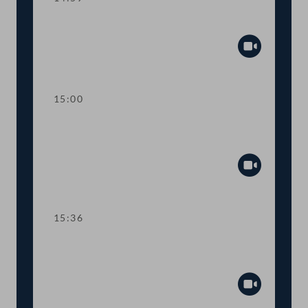
Sitzungsunterbrechung
Abspiel
15:00
Kurze Debatte über einen
Fristsetzungsantrag
Abspiel
15:36
TOP 6 Erste Lesung: "Mental Health
Jugendvolksbegehren"
Abspiel