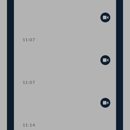
Aktuelle Europastunde: Wohlstand und
Sicherheit
Abspiel
11:07
Sitzungsunterbrechung
Abspiel
11:07
Sitzungsunterbrechung
Abspiel
11:14