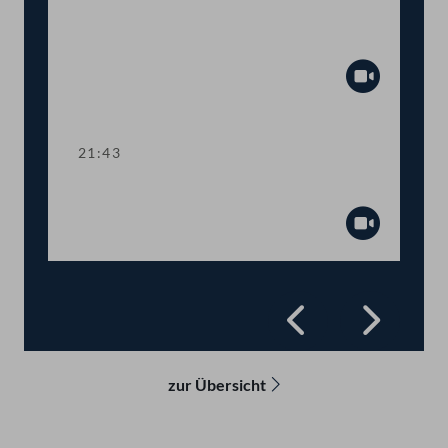
Abstimmung über
Fristsetzungsanträge
Abspiel
21:43
Präsidium
Abspiel
Zurück
Vorwä
zur Übersicht