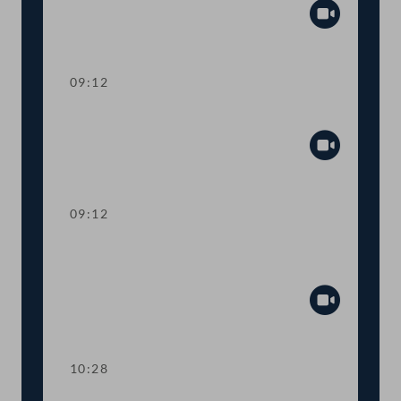
Abspiel
09:12
Präsidium
Abspiel
09:12
Aktuelle Stunde: Auswirkungen der
Inflation
Abspiel
10:28