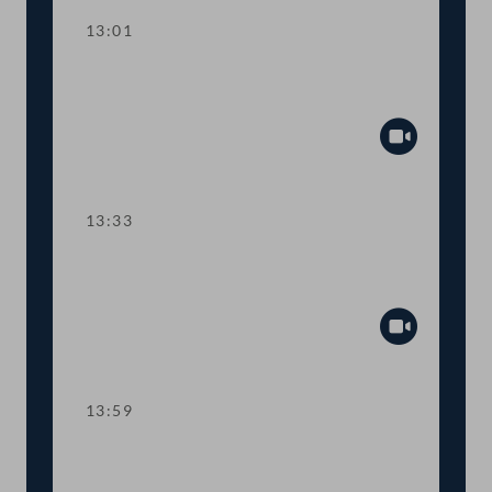
13:01
TOP 2 Erste Lesung: "Rechtsstaat &
Antikorruptionsvolksbegehren"
Abspiel
13:33
TOP 3 Erste Lesung: Volksbegehren
"NEIN zur Impfpflicht"
Abspiel
13:59
TOP 4 Erste Lesung: Volksbegehren
"Impfpflichtabstimmung"