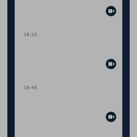
Tagesordnungspunkte 7 und 8
Abspiel
18:20
TOP 9 Ukraine: Kinderbetreuungsgeld
für Geflüchtete
Abspiel
18:48
TOP 10 Rot-Weiß-Rot-Karte: Anträge
im Inland
Abspiel