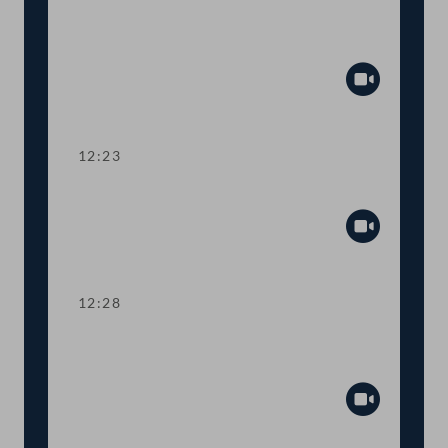
Aktuelle Europastunde: Wohlstand und
Sicherheit
Abspiel
12:23
Präsidium
Abspiel
12:28
TOP 1 Erste Lesung: Volksbegehren
"Stoppt Lebendtier-Transportqual"
Abspiel