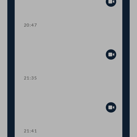
Abspiel
20:47
TOP 27-30 Berichte des
Rechnungshofs
Abspiel
21:35
Abstimmung über die
Tagesordnungspunkte 11 bis 30
Abspiel
21:41