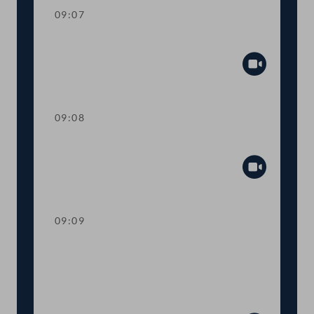
09:07
Mandatsverzicht und Angelobung
Abspiel
09:08
Präsidium
Abspiel
09:09
Worte des Nationalratspräsidenten zur
Informationsveranstaltung Nachhaltige
Entwicklungsziele Ziel 14 - Leben unter
Wasser