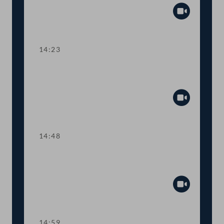
Abspiel
14:23
TOP 5 Erste Lesung: Volksbegehren
"Bedingungsloses Grundeinkommen"
Abspiel
14:48
TOP 6 Erste Lesung: "Mental Health
Jugendvolksbegehren"
Abspiel
14:59