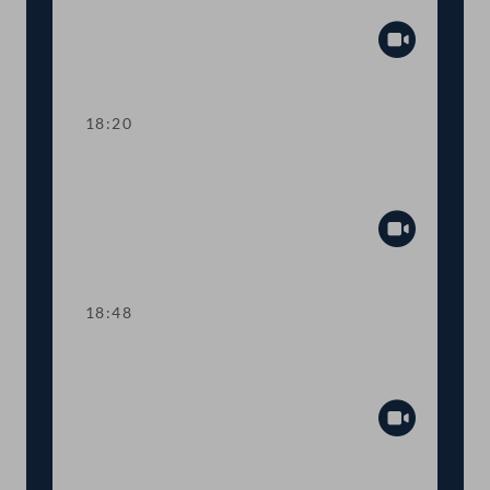
Tagesordnungspunkte 7 und 8
Abspiel
18:20
TOP 9 Ukraine: Kinderbetreuungsgeld
für Geflüchtete
Abspiel
18:48
TOP 10 Rot-Weiß-Rot-Karte: Anträge
im Inland
Abspiel