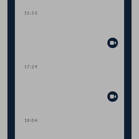
15:55
TOP 7 Bundesrechnungsabschluss
2021
Abspiel
17:29
TOP 8 Mehr Transparenz bei COVID-
19-Förderungen
Abspiel
18:04
Abstimmung über die