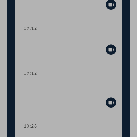
Abspiel
09:12
Präsidium
Abspiel
09:12
Aktuelle Stunde: Auswirkungen der
Inflation
Abspiel
10:28