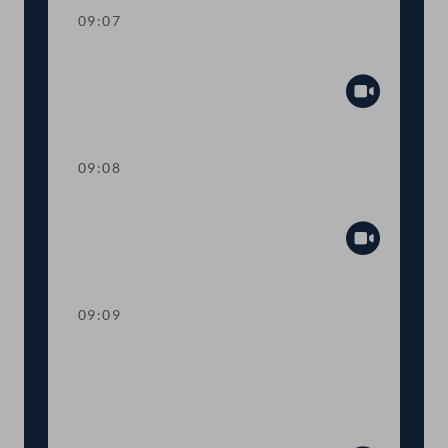
09:07
Mandatsverzicht und Angelobung
Abspiel
09:08
Präsidium
Abspiel
09:09
Worte des Nationalratspräsidenten zur
Informationsveranstaltung Nachhaltige
Entwicklungsziele Ziel 14 - Leben unter
Wasser