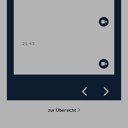
Abstimmung über
Fristsetzungsanträge
Abspiel
21:43
Präsidium
Abspiel
Zurück
Vorwä
zur Übersicht