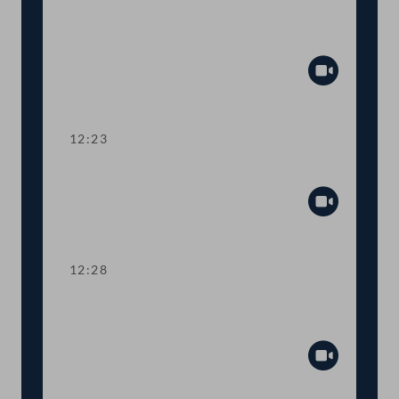
Aktuelle Europastunde: Wohlstand und
Sicherheit
Abspiel
12:23
Präsidium
Abspiel
12:28
TOP 1 Erste Lesung: Volksbegehren
"Stoppt Lebendtier-Transportqual"
Abspiel