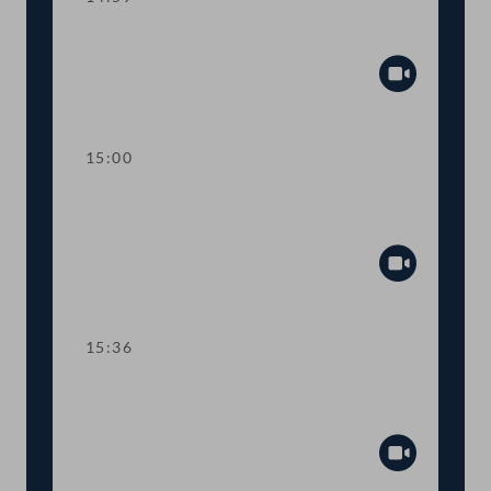
Sitzungsunterbrechung
Abspiel
15:00
Kurze Debatte über einen
Fristsetzungsantrag
Abspiel
15:36
TOP 6 Erste Lesung: "Mental Health
Jugendvolksbegehren"
Abspiel