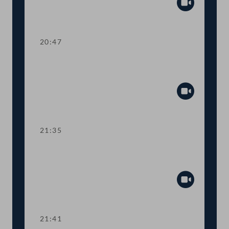
Abspiel
20:47
TOP 27-30 Berichte des
Rechnungshofs
Abspiel
21:35
Abstimmung über die
Tagesordnungspunkte 11 bis 30
Abspiel
21:41