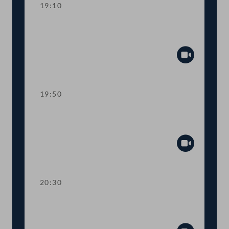
19:10
TOP 11-13 Berichte des
Rechnungshofs
Abspiel
19:50
TOP 14-20 Berichte des
Rechnungshofs
Abspiel
20:30
TOP 21-26 Berichte des
Rechnungshofs