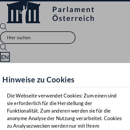
Sprache English
Mediathek
Hinweise zu Cookies
Hilfe
Benutzer
Die Webseite verwendet Cookies: Zum einen sind
Zielgruppe
sie erforderlich für die Herstellung der
Navigationsmenü öffnen
MENÜ
Funktionalität. Zum anderen werden sie für die
anonyme Analyse der Nutzung verarbeitet. Cookies
zu Analysezwecken werden nur mit Ihrem
Sprache En
Mediathek