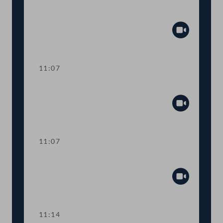
Aktuelle Europastunde: Wohlstand und
Sicherheit
Abspiel
11:07
Sitzungsunterbrechung
Abspiel
11:07
Sitzungsunterbrechung
Abspiel
11:14