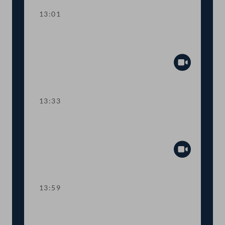
13:01
TOP 2 Erste Lesung: "Rechtsstaat &
Antikorruptionsvolksbegehren"
Abspiel
13:33
TOP 3 Erste Lesung: Volksbegehren
"NEIN zur Impfpflicht"
Abspiel
13:59
TOP 4 Erste Lesung: Volksbegehren
"Impfpflichtabstimmung"