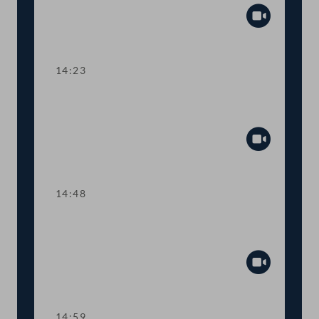
Abspiel
14:23
TOP 5 Erste Lesung: Volksbegehren
"Bedingungsloses Grundeinkommen"
Abspiel
14:48
TOP 6 Erste Lesung: "Mental Health
Jugendvolksbegehren"
Abspiel
14:59