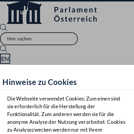
Sprache English
Mediathek
Hinweise zu Cookies
Hilfe
Benutzer
Die Webseite verwendet Cookies: Zum einen sind
Zielgruppe
sie erforderlich für die Herstellung der
Navigationsmenü öffnen
MENÜ
Funktionalität. Zum anderen werden sie für die
anonyme Analyse der Nutzung verarbeitet. Cookies
zu Analysezwecken werden nur mit Ihrem
Sprache En
Mediathek