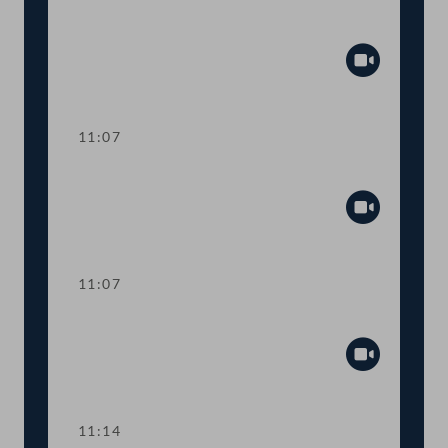
Aktuelle Europastunde: Wohlstand und
Sicherheit
Abspiel
11:07
Sitzungsunterbrechung
Abspiel
11:07
Sitzungsunterbrechung
Abspiel
11:14