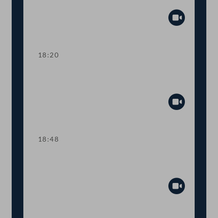
Tagesordnungspunkte 7 und 8
Abspiel
18:20
TOP 9 Ukraine: Kinderbetreuungsgeld
für Geflüchtete
Abspiel
18:48
TOP 10 Rot-Weiß-Rot-Karte: Anträge
im Inland
Abspiel