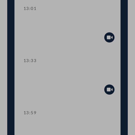
13:01
TOP 2 Erste Lesung: "Rechtsstaat &
Antikorruptionsvolksbegehren"
Abspiel
13:33
TOP 3 Erste Lesung: Volksbegehren
"NEIN zur Impfpflicht"
Abspiel
13:59
TOP 4 Erste Lesung: Volksbegehren
"Impfpflichtabstimmung"