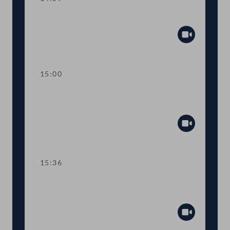
Sitzungsunterbrechung
Abspiel
15:00
Kurze Debatte über einen
Fristsetzungsantrag
Abspiel
15:36
TOP 6 Erste Lesung: "Mental Health
Jugendvolksbegehren"
Abspiel