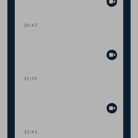
Abspiel
20:47
TOP 27-30 Berichte des
Rechnungshofs
Abspiel
21:35
Abstimmung über die
Tagesordnungspunkte 11 bis 30
Abspiel
21:41