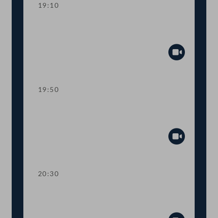
19:10
TOP 11-13 Berichte des
Rechnungshofs
Abspiel
19:50
TOP 14-20 Berichte des
Rechnungshofs
Abspiel
20:30
TOP 21-26 Berichte des
Rechnungshofs