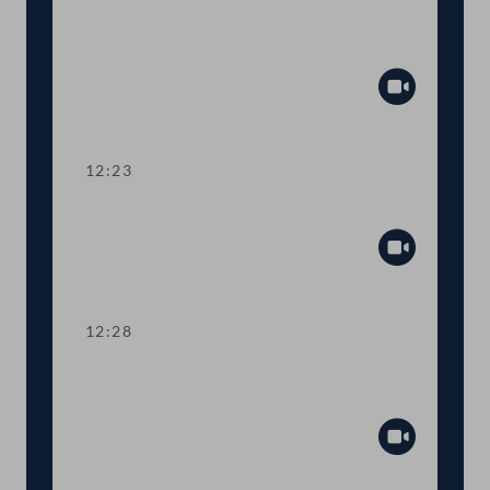
Aktuelle Europastunde: Wohlstand und
Sicherheit
Abspiel
12:23
Präsidium
Abspiel
12:28
TOP 1 Erste Lesung: Volksbegehren
"Stoppt Lebendtier-Transportqual"
Abspiel