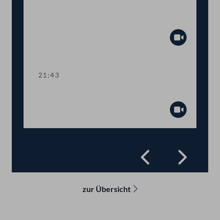
Abstimmung über
Fristsetzungsanträge
Abspiel
21:43
Präsidium
Abspiel
Zurück
Vorwä
zur Übersicht