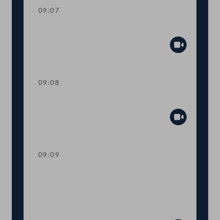
09:07
Mandatsverzicht und Angelobung
Abspiel
09:08
Präsidium
Abspiel
09:09
Worte des Nationalratspräsidenten zur
Informationsveranstaltung Nachhaltige
Entwicklungsziele Ziel 14 - Leben unter
Wasser