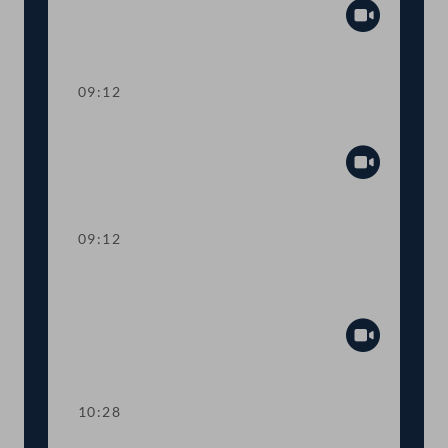
Abspiel
09:12
Präsidium
Abspiel
09:12
Aktuelle Stunde: Auswirkungen der
Inflation
Abspiel
10:28