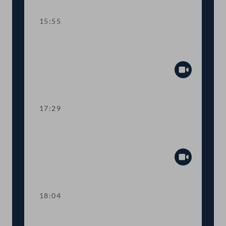
15:55
TOP 7 Bundesrechnungsabschluss
2021
Abspiel
17:29
TOP 8 Mehr Transparenz bei COVID-
19-Förderungen
Abspiel
18:04
Abstimmung über die