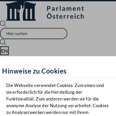
Sprache English
Mediathek
Hinweise zu Cookies
Hilfe
Benutzer
Die Webseite verwendet Cookies: Zum einen sind
Zielgruppe
sie erforderlich für die Herstellung der
Navigationsmenü öffnen
MENÜ
Funktionalität. Zum anderen werden sie für die
anonyme Analyse der Nutzung verarbeitet. Cookies
zu Analysezwecken werden nur mit Ihrem
Sprache En
Mediathek