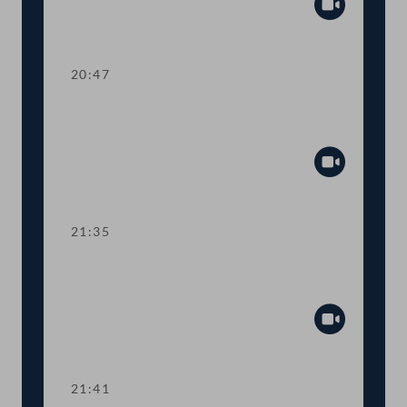
Abspiel
20:47
TOP 27-30 Berichte des
Rechnungshofs
Abspiel
21:35
Abstimmung über die
Tagesordnungspunkte 11 bis 30
Abspiel
21:41