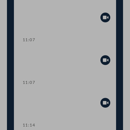
Aktuelle Europastunde: Wohlstand und
Sicherheit
Abspiel
11:07
Sitzungsunterbrechung
Abspiel
11:07
Sitzungsunterbrechung
Abspiel
11:14