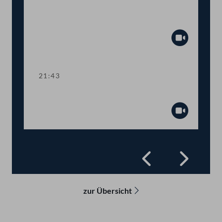
Abstimmung über
Fristsetzungsanträge
Abspiel
21:43
Präsidium
Abspiel
Zurück
Vorwä
zur Übersicht