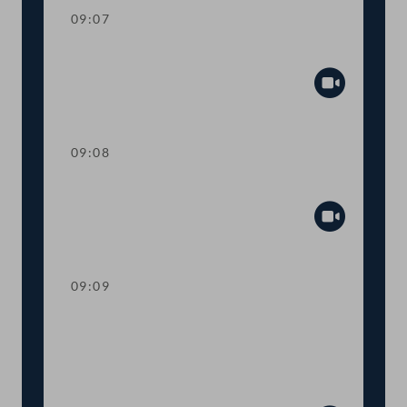
09:07
Mandatsverzicht und Angelobung
Abspiel
09:08
Präsidium
Abspiel
09:09
Worte des Nationalratspräsidenten zur
Informationsveranstaltung Nachhaltige
Entwicklungsziele Ziel 14 - Leben unter
Wasser