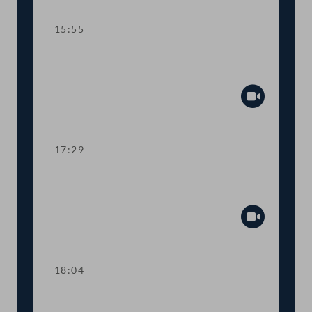
15:55
TOP 7 Bundesrechnungsabschluss
2021
Abspiel
17:29
TOP 8 Mehr Transparenz bei COVID-
19-Förderungen
Abspiel
18:04
Abstimmung über die