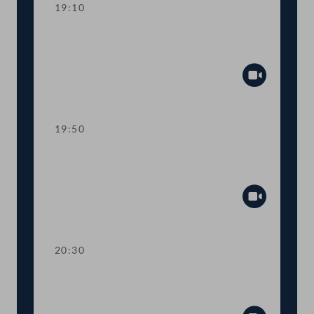
19:10
TOP 11-13 Berichte des
Rechnungshofs
Abspiel
19:50
TOP 14-20 Berichte des
Rechnungshofs
Abspiel
20:30
TOP 21-26 Berichte des
Rechnungshofs