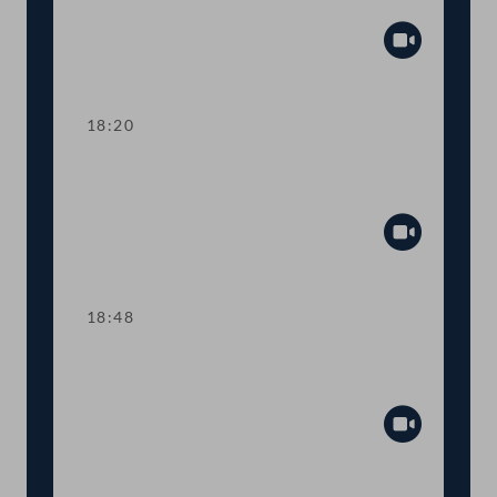
Tagesordnungspunkte 7 und 8
Abspiel
18:20
TOP 9 Ukraine: Kinderbetreuungsgeld
für Geflüchtete
Abspiel
18:48
TOP 10 Rot-Weiß-Rot-Karte: Anträge
im Inland
Abspiel