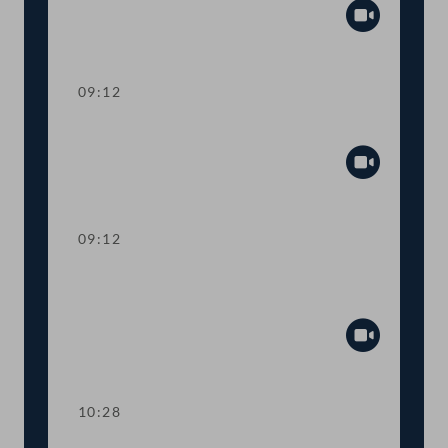
Abspiel
09:12
Präsidium
Abspiel
09:12
Aktuelle Stunde: Auswirkungen der
Inflation
Abspiel
10:28