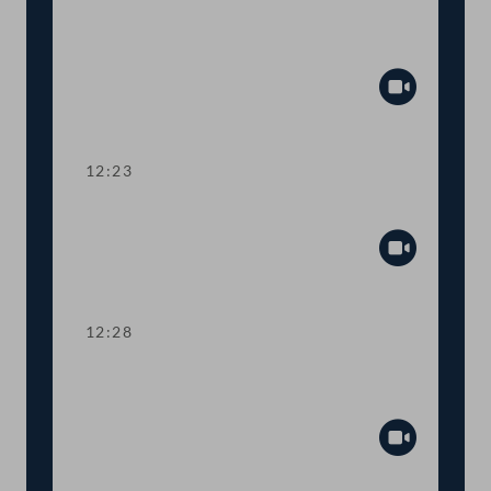
Aktuelle Europastunde: Wohlstand und
Sicherheit
Abspiel
12:23
Präsidium
Abspiel
12:28
TOP 1 Erste Lesung: Volksbegehren
"Stoppt Lebendtier-Transportqual"
Abspiel