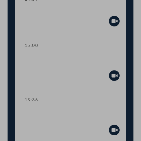
Sitzungsunterbrechung
Abspiel
15:00
Kurze Debatte über einen
Fristsetzungsantrag
Abspiel
15:36
TOP 6 Erste Lesung: "Mental Health
Jugendvolksbegehren"
Abspiel