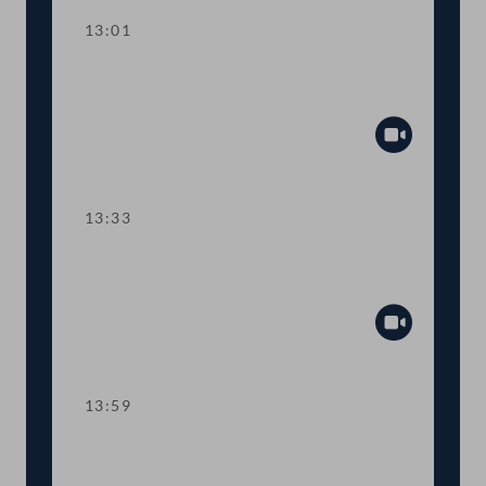
13:01
TOP 2 Erste Lesung: "Rechtsstaat &
Antikorruptionsvolksbegehren"
Abspiel
13:33
TOP 3 Erste Lesung: Volksbegehren
"NEIN zur Impfpflicht"
Abspiel
13:59
TOP 4 Erste Lesung: Volksbegehren
"Impfpflichtabstimmung"