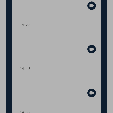
Abspiel
14:23
TOP 5 Erste Lesung: Volksbegehren
"Bedingungsloses Grundeinkommen"
Abspiel
14:48
TOP 6 Erste Lesung: "Mental Health
Jugendvolksbegehren"
Abspiel
14:59