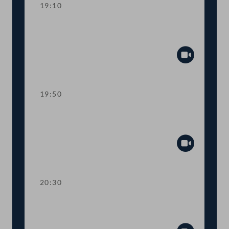
19:10
TOP 11-13 Berichte des
Rechnungshofs
Abspiel
19:50
TOP 14-20 Berichte des
Rechnungshofs
Abspiel
20:30
TOP 21-26 Berichte des
Rechnungshofs