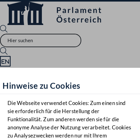
Sprache English
Mediathek
Hinweise zu Cookies
Hilfe
Benutzer
Die Webseite verwendet Cookies: Zum einen sind
Zielgruppe
sie erforderlich für die Herstellung der
Navigationsmenü öffnen
MENÜ
Funktionalität. Zum anderen werden sie für die
anonyme Analyse der Nutzung verarbeitet. Cookies
zu Analysezwecken werden nur mit Ihrem
Sprache En
Mediathek