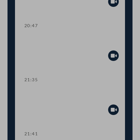
Abspiel
20:47
TOP 27-30 Berichte des
Rechnungshofs
Abspiel
21:35
Abstimmung über die
Tagesordnungspunkte 11 bis 30
Abspiel
21:41