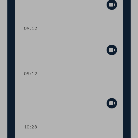
Abspiel
09:12
Präsidium
Abspiel
09:12
Aktuelle Stunde: Auswirkungen der
Inflation
Abspiel
10:28