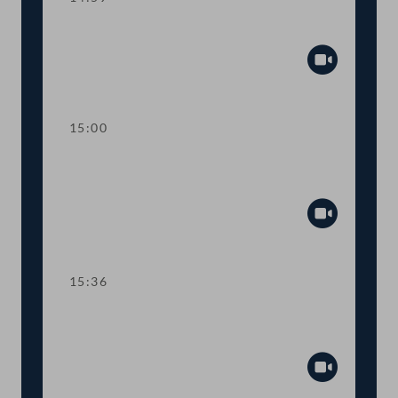
Sitzungsunterbrechung
Abspiel
15:00
Kurze Debatte über einen
Fristsetzungsantrag
Abspiel
15:36
TOP 6 Erste Lesung: "Mental Health
Jugendvolksbegehren"
Abspiel