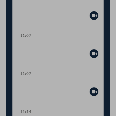
Aktuelle Europastunde: Wohlstand und
Sicherheit
Abspiel
11:07
Sitzungsunterbrechung
Abspiel
11:07
Sitzungsunterbrechung
Abspiel
11:14