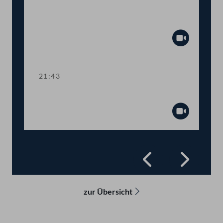
Abstimmung über
Fristsetzungsanträge
Abspiel
21:43
Präsidium
Abspiel
Zurück
Vorwä
zur Übersicht