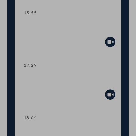
15:55
TOP 7 Bundesrechnungsabschluss
2021
Abspiel
17:29
TOP 8 Mehr Transparenz bei COVID-
19-Förderungen
Abspiel
18:04
Abstimmung über die