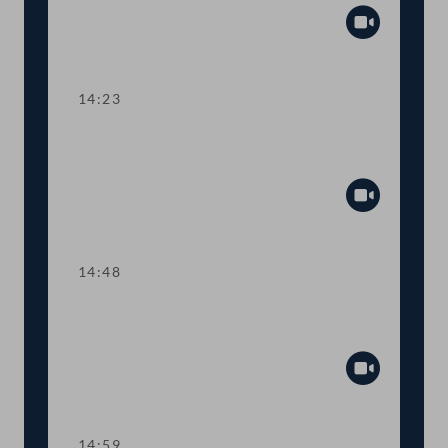
Abspiel
14:23
TOP 5 Erste Lesung: Volksbegehren
"Bedingungsloses Grundeinkommen"
Abspiel
14:48
TOP 6 Erste Lesung: "Mental Health
Jugendvolksbegehren"
Abspiel
14:59