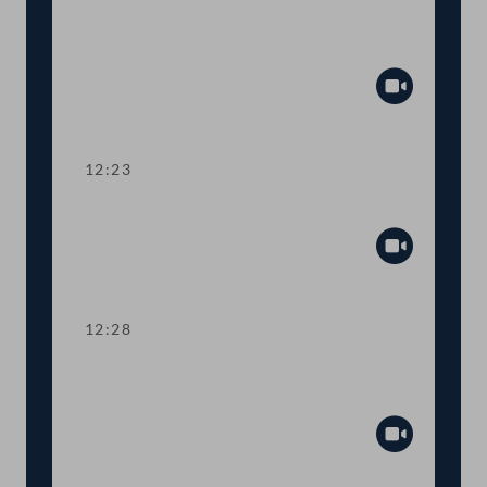
Aktuelle Europastunde: Wohlstand und
Sicherheit
Abspiel
12:23
Präsidium
Abspiel
12:28
TOP 1 Erste Lesung: Volksbegehren
"Stoppt Lebendtier-Transportqual"
Abspiel