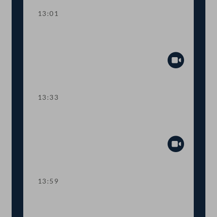
13:01
TOP 2 Erste Lesung: "Rechtsstaat &
Antikorruptionsvolksbegehren"
Abspiel
13:33
TOP 3 Erste Lesung: Volksbegehren
"NEIN zur Impfpflicht"
Abspiel
13:59
TOP 4 Erste Lesung: Volksbegehren
"Impfpflichtabstimmung"