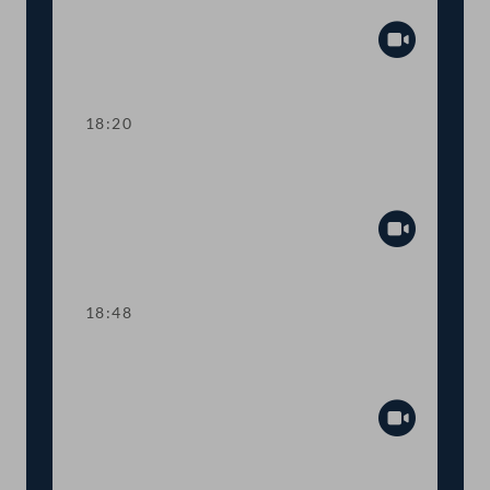
Tagesordnungspunkte 7 und 8
Abspiel
18:20
TOP 9 Ukraine: Kinderbetreuungsgeld
für Geflüchtete
Abspiel
18:48
TOP 10 Rot-Weiß-Rot-Karte: Anträge
im Inland
Abspiel