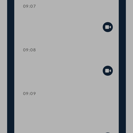
09:07
Mandatsverzicht und Angelobung
Abspiel
09:08
Präsidium
Abspiel
09:09
Worte des Nationalratspräsidenten zur
Informationsveranstaltung Nachhaltige
Entwicklungsziele Ziel 14 - Leben unter
Wasser