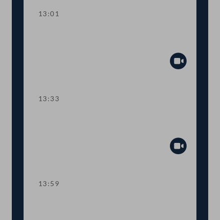
13:01
TOP 2 Erste Lesung: "Rechtsstaat &
Antikorruptionsvolksbegehren"
Abspiel
13:33
TOP 3 Erste Lesung: Volksbegehren
"NEIN zur Impfpflicht"
Abspiel
13:59
TOP 4 Erste Lesung: Volksbegehren
"Impfpflichtabstimmung"