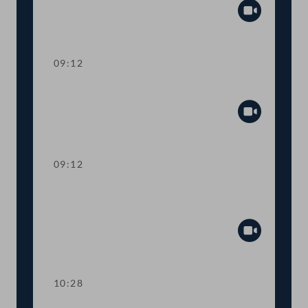
Abspiel
09:12
Präsidium
Abspiel
09:12
Aktuelle Stunde: Auswirkungen der
Inflation
Abspiel
10:28