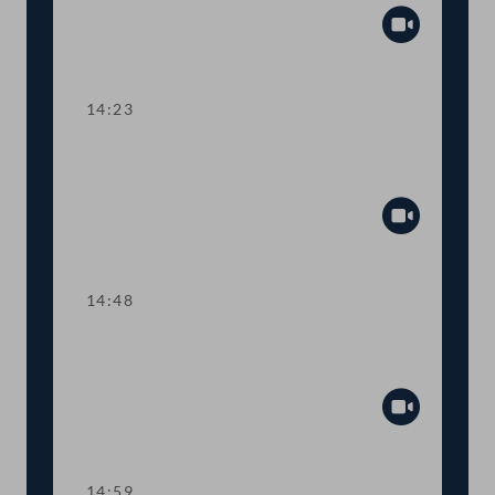
Abspiel
14:23
TOP 5 Erste Lesung: Volksbegehren
"Bedingungsloses Grundeinkommen"
Abspiel
14:48
TOP 6 Erste Lesung: "Mental Health
Jugendvolksbegehren"
Abspiel
14:59