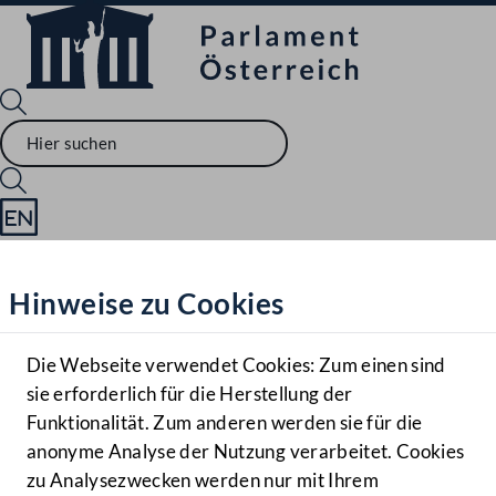
Sprache English
Mediathek
Hinweise zu Cookies
Hilfe
Benutzer
Die Webseite verwendet Cookies: Zum einen sind
Zielgruppe
sie erforderlich für die Herstellung der
Navigationsmenü öffnen
MENÜ
Funktionalität. Zum anderen werden sie für die
anonyme Analyse der Nutzung verarbeitet. Cookies
zu Analysezwecken werden nur mit Ihrem
Sprache En
Mediathek