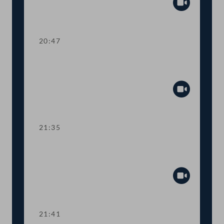
Abspiel
20:47
TOP 27-30 Berichte des
Rechnungshofs
Abspiel
21:35
Abstimmung über die
Tagesordnungspunkte 11 bis 30
Abspiel
21:41