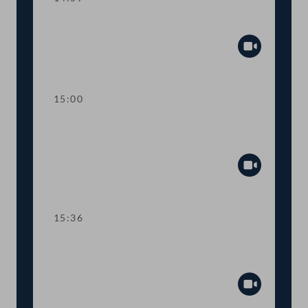
Sitzungsunterbrechung
Abspiel
15:00
Kurze Debatte über einen
Fristsetzungsantrag
Abspiel
15:36
TOP 6 Erste Lesung: "Mental Health
Jugendvolksbegehren"
Abspiel