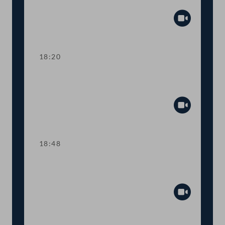
Tagesordnungspunkte 7 und 8
Abspiel
18:20
TOP 9 Ukraine: Kinderbetreuungsgeld
für Geflüchtete
Abspiel
18:48
TOP 10 Rot-Weiß-Rot-Karte: Anträge
im Inland
Abspiel