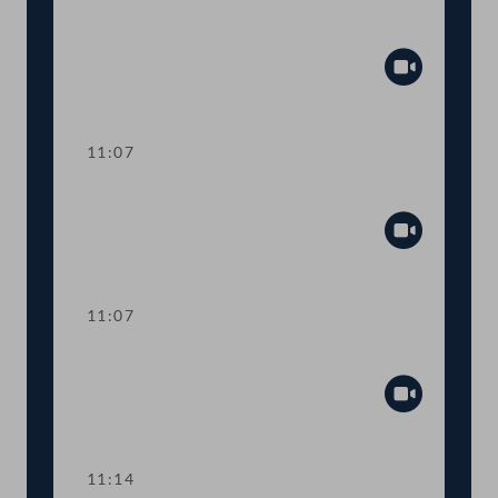
Aktuelle Europastunde: Wohlstand und
Sicherheit
Abspiel
11:07
Sitzungsunterbrechung
Abspiel
11:07
Sitzungsunterbrechung
Abspiel
11:14