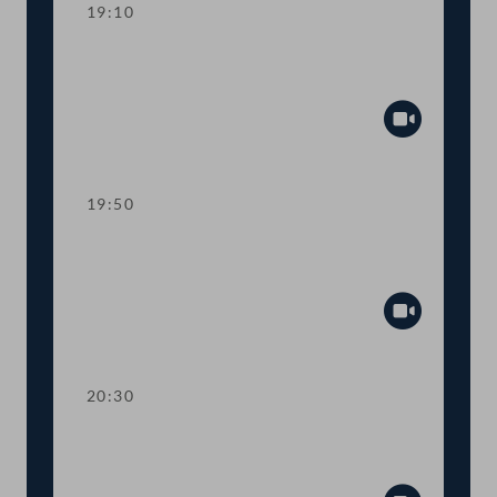
19:10
TOP 11-13 Berichte des
Rechnungshofs
Abspiel
19:50
TOP 14-20 Berichte des
Rechnungshofs
Abspiel
20:30
TOP 21-26 Berichte des
Rechnungshofs