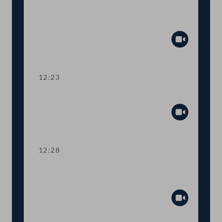
Aktuelle Europastunde: Wohlstand und
Sicherheit
Abspiel
12:23
Präsidium
Abspiel
12:28
TOP 1 Erste Lesung: Volksbegehren
"Stoppt Lebendtier-Transportqual"
Abspiel