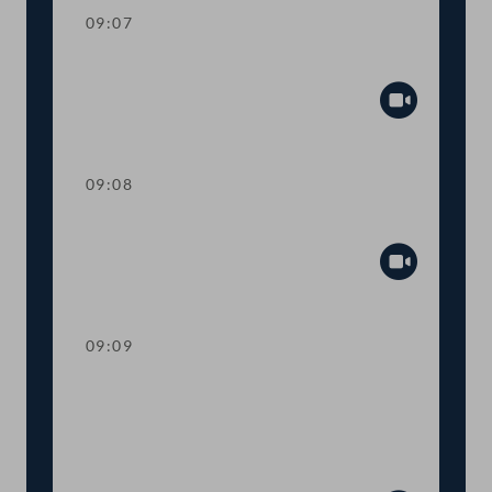
09:07
Mandatsverzicht und Angelobung
Abspiel
09:08
Präsidium
Abspiel
09:09
Worte des Nationalratspräsidenten zur
Informationsveranstaltung Nachhaltige
Entwicklungsziele Ziel 14 - Leben unter
Wasser