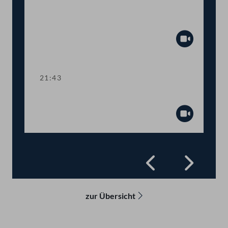
Abstimmung über
Fristsetzungsanträge
Abspiel
21:43
Präsidium
Abspiel
Zurück
Vorwä
zur Übersicht