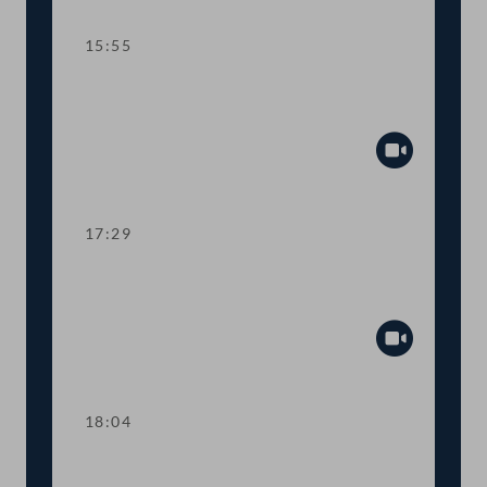
15:55
TOP 7 Bundesrechnungsabschluss
2021
Abspiel
17:29
TOP 8 Mehr Transparenz bei COVID-
19-Förderungen
Abspiel
18:04
Abstimmung über die