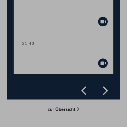
Abstimmung über
Fristsetzungsanträge
Abspiel
21:43
Präsidium
Abspiel
Zurück
Vorwä
zur Übersicht