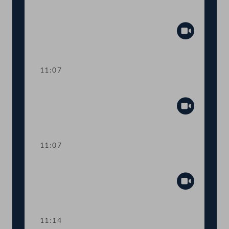
Aktuelle Europastunde: Wohlstand und
Sicherheit
Abspiel
11:07
Sitzungsunterbrechung
Abspiel
11:07
Sitzungsunterbrechung
Abspiel
11:14