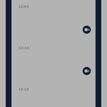
13:01
TOP 2 Erste Lesung: "Rechtsstaat &
Antikorruptionsvolksbegehren"
Abspiel
13:33
TOP 3 Erste Lesung: Volksbegehren
"NEIN zur Impfpflicht"
Abspiel
13:59
TOP 4 Erste Lesung: Volksbegehren
"Impfpflichtabstimmung"