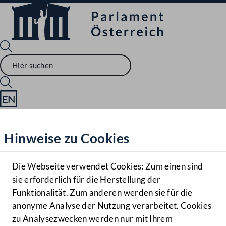
Sprache English
Mediathek
Hinweise zu Cookies
Hilfe
Benutzer
Die Webseite verwendet Cookies: Zum einen sind
Zielgruppe
sie erforderlich für die Herstellung der
Navigationsmenü öffnen
MENÜ
Funktionalität. Zum anderen werden sie für die
anonyme Analyse der Nutzung verarbeitet. Cookies
zu Analysezwecken werden nur mit Ihrem
Sprache En
Mediathek