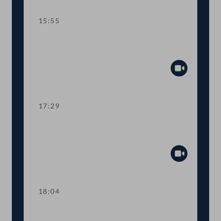
15:55
TOP 7 Bundesrechnungsabschluss
2021
Abspiel
17:29
TOP 8 Mehr Transparenz bei COVID-
19-Förderungen
Abspiel
18:04
Abstimmung über die