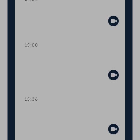
Sitzungsunterbrechung
Abspiel
15:00
Kurze Debatte über einen
Fristsetzungsantrag
Abspiel
15:36
TOP 6 Erste Lesung: "Mental Health
Jugendvolksbegehren"
Abspiel