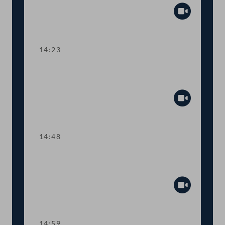
Abspiel
14:23
TOP 5 Erste Lesung: Volksbegehren
"Bedingungsloses Grundeinkommen"
Abspiel
14:48
TOP 6 Erste Lesung: "Mental Health
Jugendvolksbegehren"
Abspiel
14:59