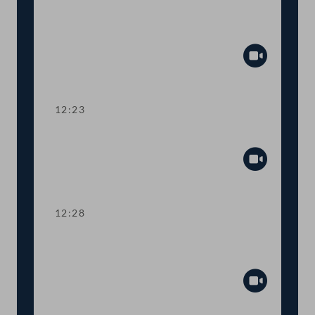
Aktuelle Europastunde: Wohlstand und
Sicherheit
Abspiel
12:23
Präsidium
Abspiel
12:28
TOP 1 Erste Lesung: Volksbegehren
"Stoppt Lebendtier-Transportqual"
Abspiel