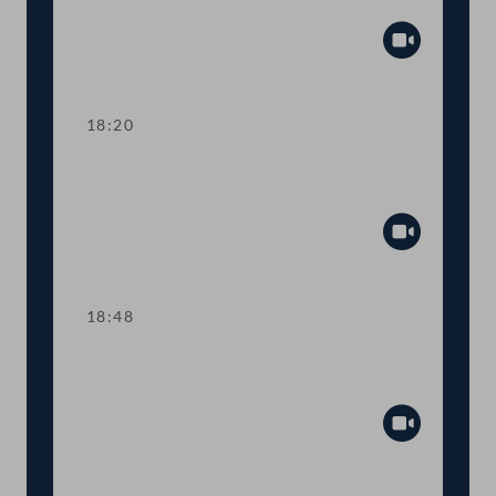
Tagesordnungspunkte 7 und 8
Abspiel
18:20
TOP 9 Ukraine: Kinderbetreuungsgeld
für Geflüchtete
Abspiel
18:48
TOP 10 Rot-Weiß-Rot-Karte: Anträge
im Inland
Abspiel