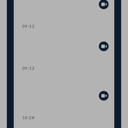
Abspiel
09:12
Präsidium
Abspiel
09:12
Aktuelle Stunde: Auswirkungen der
Inflation
Abspiel
10:28