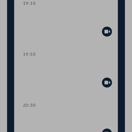
19:10
TOP 11-13 Berichte des
Rechnungshofs
Abspiel
19:50
TOP 14-20 Berichte des
Rechnungshofs
Abspiel
20:30
TOP 21-26 Berichte des
Rechnungshofs