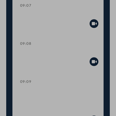
09:07
Mandatsverzicht und Angelobung
Abspiel
09:08
Präsidium
Abspiel
09:09
Worte des Nationalratspräsidenten zur
Informationsveranstaltung Nachhaltige
Entwicklungsziele Ziel 14 - Leben unter
Wasser