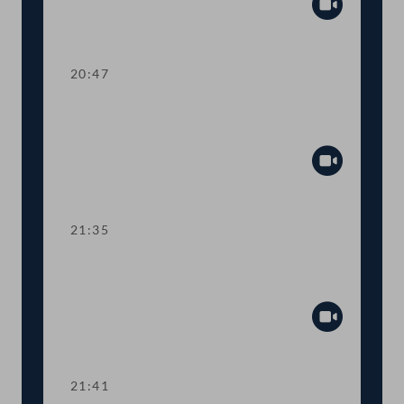
Abspiel
20:47
TOP 27-30 Berichte des
Rechnungshofs
Abspiel
21:35
Abstimmung über die
Tagesordnungspunkte 11 bis 30
Abspiel
21:41