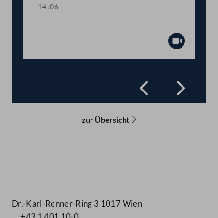
14:06
Präsidium
Abspiel
Zurück
Vorwä
zur Übersicht
Kontakt
Dr.-Karl-Renner-Ring 3 1017 Wien
+43 1 401 10-0