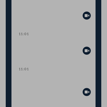
Sitzungsunterbrechung
Abspiel
11:01
Präsidium
Abspiel
11:01
Dringliche Anfrage an den
Innenminister
Abspiel