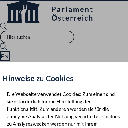
Sprache English
Mediathek
Hinweise zu Cookies
Hilfe
Benutzer
Die Webseite verwendet Cookies: Zum einen sind
Zielgruppe
sie erforderlich für die Herstellung der
Navigationsmenü öffnen
MENÜ
Funktionalität. Zum anderen werden sie für die
anonyme Analyse der Nutzung verarbeitet. Cookies
zu Analysezwecken werden nur mit Ihrem
Sprache En
Mediathek