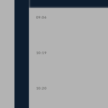
09:06
Fragestunde mit der EU- und Verfassun
10:19
Präsidium
10:20
Wortmeldungen zur Geschäftsbehandl