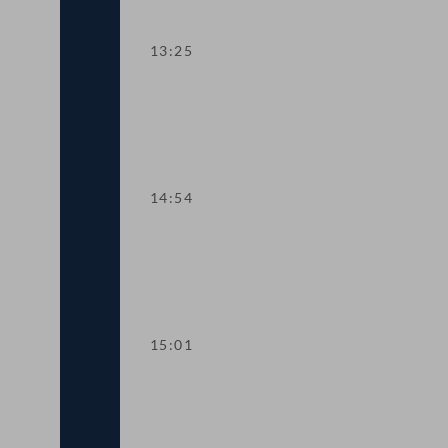
13:25
TOP 9-12 Pflegereform
14:54
TOP 13-16 Kurzarbeitsbonus und Sond
15:01
Dringliche Anfrage an den Arbeits- un