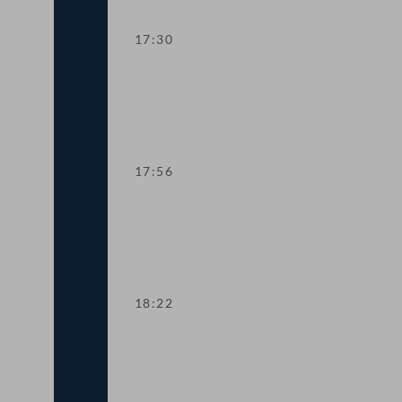
17:30
TOP 13-16 Kurzarbeitsbonus und Sond
17:56
TOP 17-21 Teuerungsausgleich und Ver
18:22
Abstimmung über die Tagesordnungspu