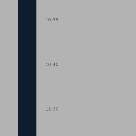
10:39
Präsidium
10:40
TOP 1-2 Verlängerung coronabedingte
11:30
TOP 3-4 Direktinvestitionen und Ener