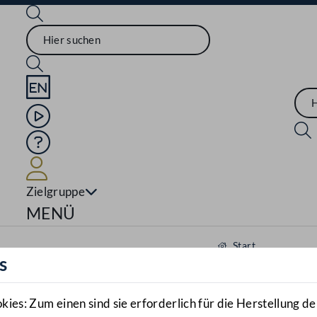
Sprache English
Mediathek
Hilfe
Benutzer
Zielgruppe
Navigationsmenü öffnen
MENÜ
Start
s
Aktuelles
Mediathek
es: Zum einen sind sie erforderlich für die Herstellung de