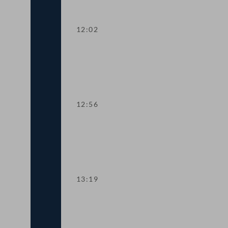
12:02
TOP 5-7 E-Control, Erneuerbaren-Förd
12:56
TOP 8 Tätigkeitsbericht der Bundesw
13:19
Abstimmung über die Tagesordnungspun