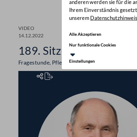
anderen werden sie für die 
Ihrem Einverständnis gesetzt.
unserem
Datenschutzhinwei
VIDEO
Alle Akzeptieren
14.12.2022
Nur funktionale Cookies
189. Sitzung des Natio
Einstellungen
Fragestunde, Pflegereform, Sonderbetreuungsz
Rednerinnen und Redner