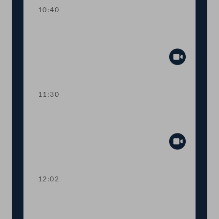
10:40
TOP 1-2 Verlängerung
coronabedingter Sonderregelungen
Abspiel
11:30
TOP 3-4 Direktinvestitionen und
Energiekostenzuschuss
Abspiel
12:02
TOP 5-7 E-Control, Erneuerbaren-
Förderpauschale, Informationen von