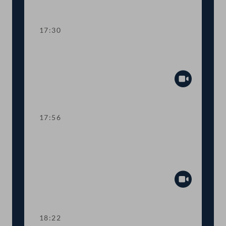
Abspiel
17:30
TOP 13-16 Kurzarbeitsbonus und
Sonderbetreuungszeit
Abspiel
17:56
TOP 17-21 Teuerungsausgleich und
Versicherungen in Landwirtschaft und
Pflege
Abspiel
18:22