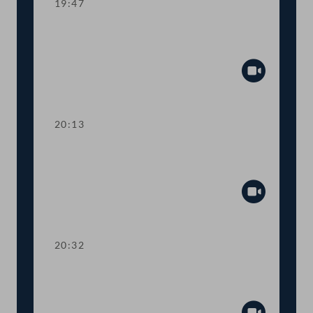
19:47
TOP 29 Finanzierung von
Verbraucherschutzorganisationen
Abspiel
20:13
TOP 30 Verkauf und Haltbarkeit von
Frischeiern
Abspiel
20:32
Abstimmung über die
Tagesordnungspunkte 28 bis 30