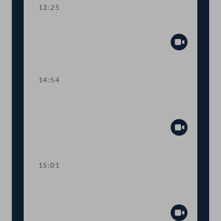
13:25
TOP 9-12 Pflegereform
Abspiel
14:54
TOP 13-16 Kurzarbeitsbonus und
Sonderbetreuungszeit
Abspiel
15:01
Dringliche Anfrage an den Arbeits- und
Wirtschaftsminister