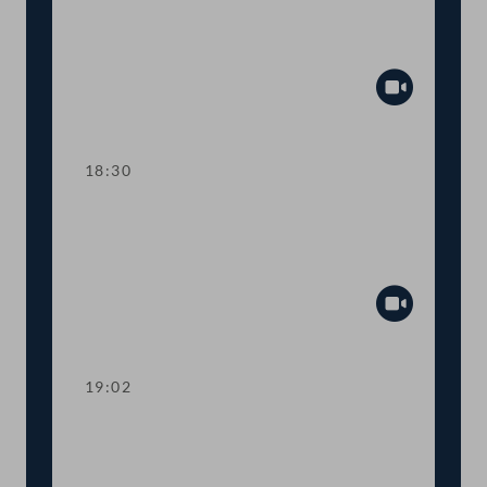
Abstimmung über die
Tagesordnungspunkte 9 bis 21
Abspiel
18:30
TOP 22-25 COVID-19:
Schutzausrüstung, Medikamente, E-
Rezepte
Abspiel
19:02
TOP 26-27 Ausbildung
"Fachzahnärzt:in Kieferorthopädie"