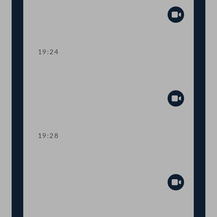
und Ärztegesetz
Abspiel
19:24
Abstimmung über die
Tagesordnungspunkte 22 bis 27
Abspiel
19:28
TOP 28 Fachstelle
Normungsbeteiligung
Abspiel