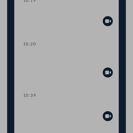
10:19
Präsidium
Abspiel
10:20
Wortmeldungen zur
Geschäftsbehandlung
Abspiel
10:39
Präsidium
Abspiel