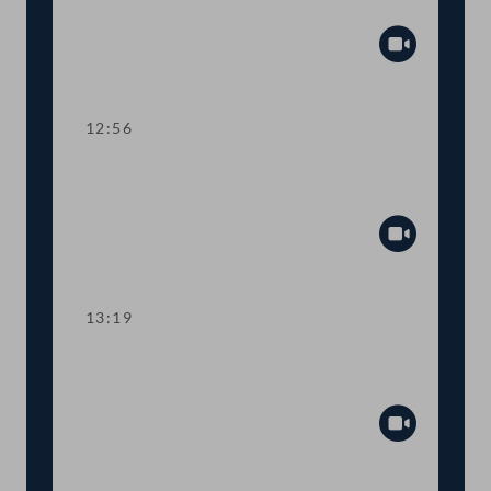
Netzbetreibern
Abspiel
12:56
TOP 8 Tätigkeitsbericht der
Bundeswettbewerbsbehörde
Abspiel
13:19
Abstimmung über die
Tagesordnungspunkte 3 bis 8
Abspiel