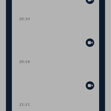
Abspiel
20:34
TOP 31 Importverbot von Hai-
Produkten
Abspiel
20:58
TOP 32 Nein zu Small Modular
Reactors
Abspiel
21:21