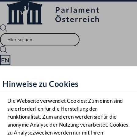
Sprache English
Mediathek
Hinweise zu Cookies
Hilfe
Benutzer
Die Webseite verwendet Cookies: Zum einen sind
Zielgruppe
sie erforderlich für die Herstellung der
Navigationsmenü öffnen
MENÜ
Funktionalität. Zum anderen werden sie für die
anonyme Analyse der Nutzung verarbeitet. Cookies
zu Analysezwecken werden nur mit Ihrem
Sprache En
Mediathek