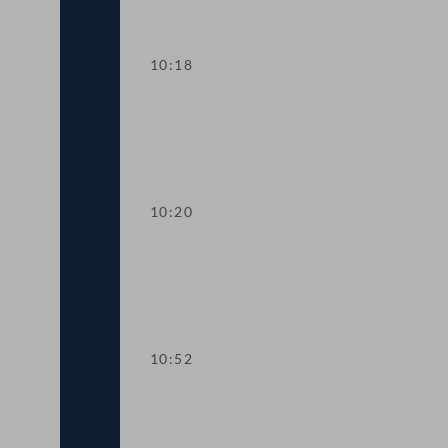
10:18
Präsidium
10:20
TOP 1 Höhere Zuverdienstgrenzen be
10:52
Vertretung von Mitgliedern der Bunde