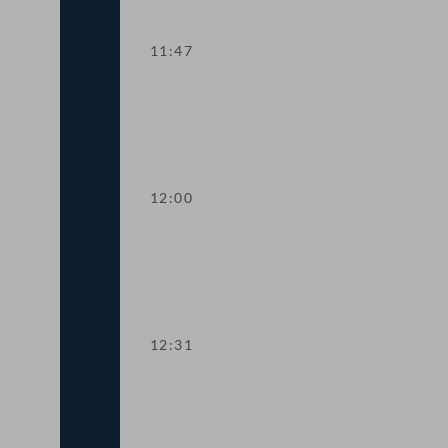
11:47
TOP 4 Studie zu Menstruationsgesundh
12:00
TOP 5 Medienkampagne gegen Gewalt 
12:31
Abstimmung über die Tagesordnungspun