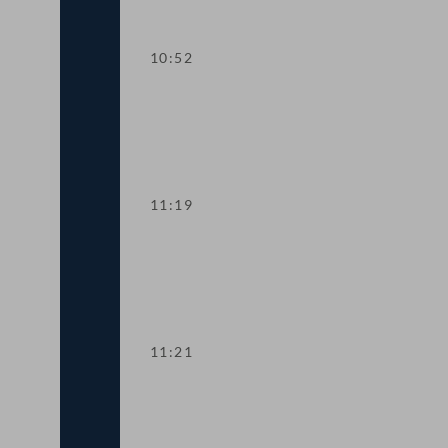
10:52
TOP 2 Vereinfachungen bei der Familie
11:19
Abstimmung über die Tagesordnungspu
11:21
TOP 3 Bericht: Gleichbehandlung in de