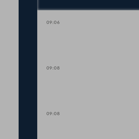
09:06
Mandatsverzicht und Angelobung
09:08
Präsidium
09:08
Fragestunde