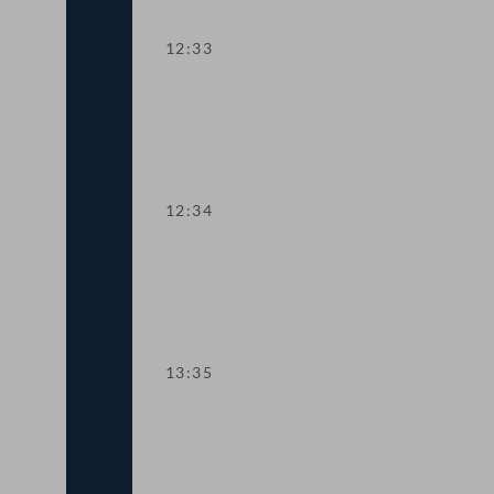
12:33
TOP 6 Internationale Zusammenarbeit
12:34
TOP 7 Reform des Maßnahmenvollzug
13:35
TOP 8 Verlängerung von Corona-Maß