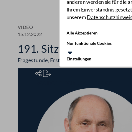
anderen werden sie für die 
Ihrem Einverständnis gesetzt.
unserem
Datenschutzhinwei
VIDEO
Alle Akzeptieren
15.12.2022
Nur funktionale Cookies
191. Sitzung des Natio
Einstellungen
Fragestunde, Erste Lesung, Familienbeihilfe, 
Rednerinnen und Redner