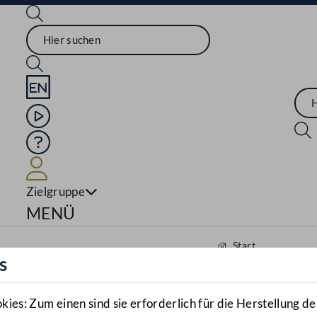
Sprache English
Mediathek
Hilfe
Benutzer
Zielgruppe
Navigationsmenü öffnen
MENÜ
Start
s
Aktuelles
Mediathek
es: Zum einen sind sie erforderlich für die Herstellung de