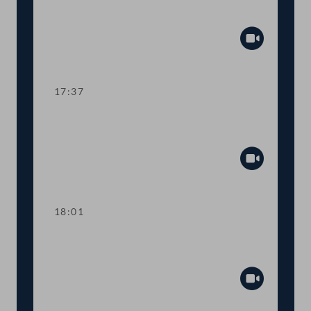
und Aserbaidschan
Abspiel
17:37
TOP 18 Engere Zusammenarbeit mit
Brasilien
Abspiel
18:01
Abstimmung über die
Tagesordnungspunkte 15 bis 18
Abspiel