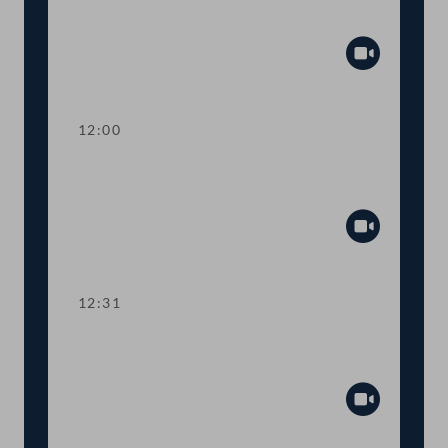
Menstruationsgesundheit
Abspiel
12:00
TOP 5 Medienkampagne gegen Gewalt
an Frauen und Kindern
Abspiel
12:31
Abstimmung über die
Tagesordnungspunkte 3 bis 5
Abspiel