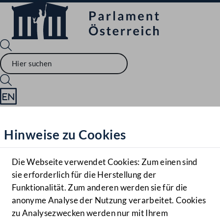
Sprache English
Mediathek
Hinweise zu Cookies
Hilfe
Benutzer
Die Webseite verwendet Cookies: Zum einen sind
Zielgruppe
sie erforderlich für die Herstellung der
Navigationsmenü öffnen
MENÜ
Funktionalität. Zum anderen werden sie für die
anonyme Analyse der Nutzung verarbeitet. Cookies
zu Analysezwecken werden nur mit Ihrem
Sprache En
Mediathek