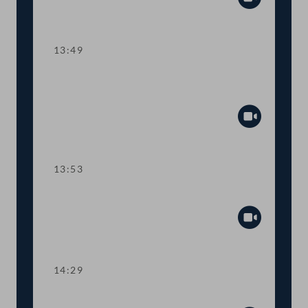
Abspiel
13:49
Abstimmung über die
Tagesordnungspunkte 6 bis 8
Abspiel
13:53
TOP 9 Neue Filmförderung
Abspiel
14:29
TOP 10 Schutz von Kunstwerken