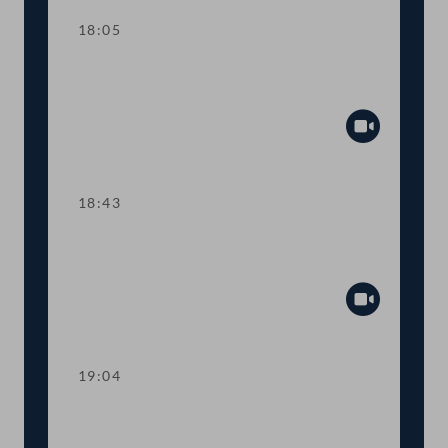
18:05
TOP 19 Mehr Geld für
Grundwehrdiener:innen
Abspiel
18:43
TOP 20 Mehr Geld für
Zivildiener:innen
Abspiel
19:04
TOP 21 Erste Lesung: Abwahl von
Nationalratspräsident:innen