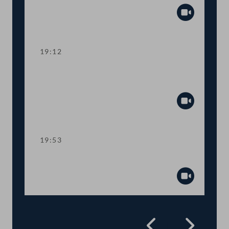
Abspiel
19:12
TOP 22 Petitionen und
Bürgerinitiativen
Abspiel
19:53
Präsidium
Abspiel