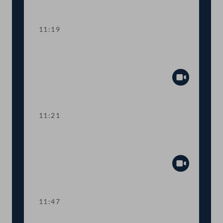
Abspiel
11:19
Abstimmung über die
Tagesordnungspunkte 1 und 2
Abspiel
11:21
TOP 3 Bericht: Gleichbehandlung in der
Privatwirtschaft 2020 und 2021
Abspiel
11:47
TOP 4 Studie zu