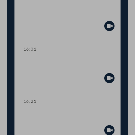
TOP 12-13 Verurteilung von
Menschenrechtsverletzungen im Iran
Abspiel
16:01
TOP 14 Einsatz gegen die Verfolgung
von Minderheiten
Abspiel
16:21
Abstimmung über die
Tagesordnungspunkte 11 bis 14