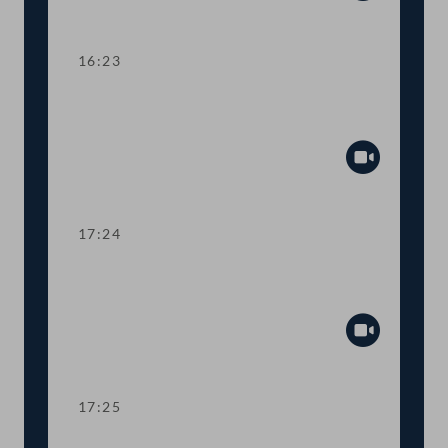
Abspiel
16:23
TOP 15 Außen- und Europapolitischer
Bericht 2021
Abspiel
17:24
TOP 16 Beitritt der Dominikanischen
Republik zum Haager Übereinkommen
Abspiel
17:25
TOP 17 Konflikt zwischen Armenien