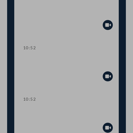
TOP 1 Höhere Zuverdienstgrenzen
beim Kinderbetreuungsgeld
Abspiel
10:52
Vertretung von Mitgliedern der
Bundesregierung
Abspiel
10:52
TOP 2 Vereinfachungen bei der
Familienbeihilfe