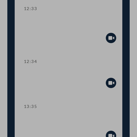
12:33
TOP 6 Internationale Zusammenarbeit
gegen Kindesentführung
Abspiel
12:34
TOP 7 Reform des Maßnahmenvollzugs
Abspiel
13:35
TOP 8 Verlängerung von Corona-
Maßnahmen