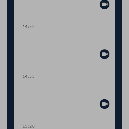
Abspiel
14:52
Abstimmung über die
Tagesordnungspunkte 9 und 10
Abspiel
14:55
TOP 11 Entschließung zum Holodomor
in der Ukraine
Abspiel
15:28