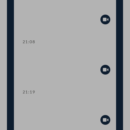
TOP 19 Neuer Forschungsrat zur
Beratung der Regierung
Abspiel
21:08
TOP 20 Kostenersatz für Teilnahme am
öffentlichen Warnsystem
Abspiel
21:19
TOP 21 Förderung des
Breitbandausbaus
Abspiel