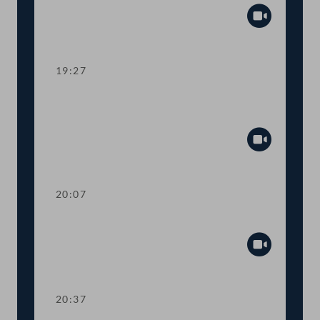
Abspiel
19:27
TOP 16 Petition: Chronisches
Erschöpfungssyndrom
Abspiel
20:07
TOP 17-18 Änderungen im Patentrecht
Abspiel
20:37