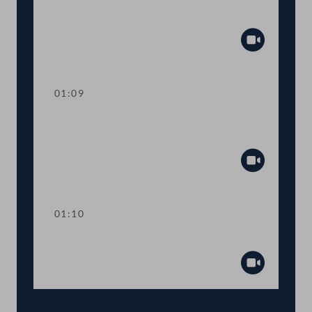
Parlamentarischen Versammlung des
Europarates
Abspiel
01:09
Abstimmung über
Fristsetzungsanträge
Abspiel
01:10
Präsidium
Abspiel