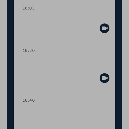
18:05
TOP 12 Stiftung Forum Verfassung
Abspiel
18:30
TOP 13 Änderung des
Parlamentsmitarbeiter:innengesetzes
Abspiel
18:40
TOP 14-15 Österreichische
Sicherheitsstrategie,
Auslandsmissionen