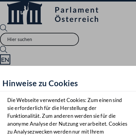
Sprache English
Mediathek
Hinweise zu Cookies
Hilfe
Benutzer
Die Webseite verwendet Cookies: Zum einen sind
Zielgruppe
sie erforderlich für die Herstellung der
Navigationsmenü öffnen
MENÜ
Funktionalität. Zum anderen werden sie für die
anonyme Analyse der Nutzung verarbeitet. Cookies
zu Analysezwecken werden nur mit Ihrem
Sprache En
Mediathek