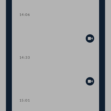
Abspiel
14:06
TOP 9 Initiative für ein
Berufssportgesetz
Abspiel
14:33
TOP 10-11 Sportsanktionen gegen
Russland
Abspiel
15:01
Dringlicher Antrag zum Thema