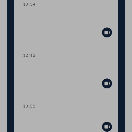
10:34
TOP 1 Bericht des ÖVP-Korruptions-
Untersuchungsausschusses
Abspiel
12:12
TOP 2-8 Transparenz bei Inseraten,
Wiener Zeitung
Abspiel
13:55
Sitzungsunterbrechung