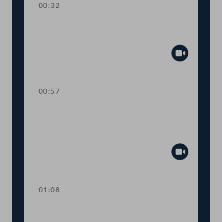
00:32
TOP 30 Bericht zum
Jugendstrafvollzug
Abspiel
00:57
TOP 31-34
Verhältnismäßigkeitsprüfung,
Einrichtung eines Klubregisters
Abspiel
01:08
TOP 35 Wahl eines Mitglieds zur