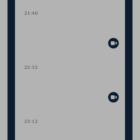
21:40
TOP 22 Informationsoffensive zu
Betriebsnachfolgen
Abspiel
22:32
TOP 23-25 Rechnungshofberichte zur
Landesverteidigung
Abspiel
23:12
TOP 26-27 Rechnungshofberichte zur