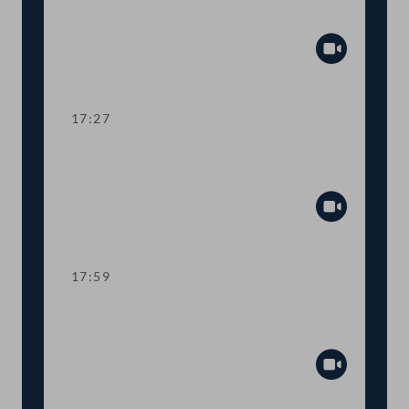
Personalnot
Abspiel
17:27
Kurze Debatte über einen
Fristsetzungsantrag
Abspiel
17:59
TOP 10-11 Sportsanktionen gegen
Russland
Abspiel