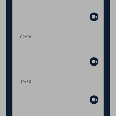
Präsidium
Abspiel
09:08
Aktuelle Stunde zum Thema
Gesundheitsversorgung
Abspiel
10:30
Präsidium
Abspiel