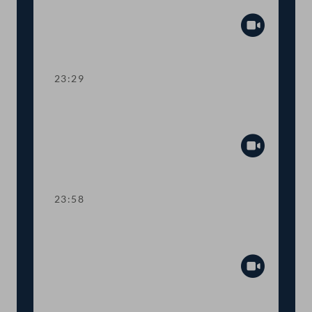
Landesverteidigung
Abspiel
23:29
TOP 28 Sonderbericht zu sozialen
Grundrechten
Abspiel
23:58
TOP 29 Sonderbericht zum
Terroranschlag vom 2. November
Abspiel