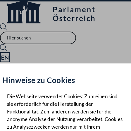
Sprache English
Mediathek
Hinweise zu Cookies
Hilfe
Benutzer
Die Webseite verwendet Cookies: Zum einen sind
Zielgruppe
sie erforderlich für die Herstellung der
Navigationsmenü öffnen
MENÜ
Funktionalität. Zum anderen werden sie für die
anonyme Analyse der Nutzung verarbeitet. Cookies
zu Analysezwecken werden nur mit Ihrem
Sprache En
Mediathek